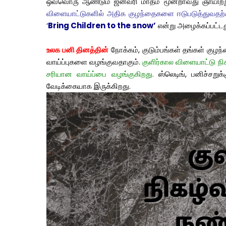
ஒவ்வொரு ஆண்டும் ஜனவரி மாதம் மூன்றாவது ஞாயிற்
விளையாட்டுகளில் அதிக குழந்தைகளை ஈடுபடுத்துவதற்கா
‘
Bring Children to the snow’
என்று அழைக்கப்பட்டத
உலக பனி தினத்தின்
நோக்கம், குடும்பங்கள் தங்கள் குழ
வாய்ப்புகளை வழங்குவதாகும்.
குளிர்கால விளையாட்டு நிக
சரியான வாய்ப்பை வழங்குகிறது.
ஸ்லெடிங், பனிச்சறு
வேடிக்கையாக இருக்கிறது.