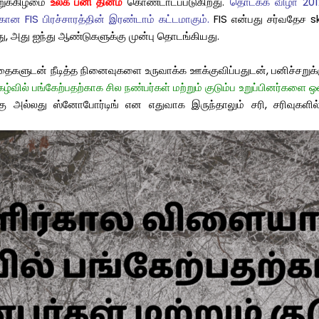
றுக்கிழமை
உலக பனி தினம்
கொண்டாடப்படுகிறது.
தொடக்க விழா 2012
ன FIS பிரச்சாரத்தின் இரண்டாம் கட்டமாகும்.
FIS என்பது சர்வதேச ski
ு, அது ஐந்து ஆண்டுகளுக்கு முன்பு தொடங்கியது.
ந்தைகளுடன் நீடித்த நினைவுகளை உருவாக்க ஊக்குவிப்பதுடன், பனிச்சறு
ழ்வில் பங்கேற்பதற்காக சில நண்பர்கள் மற்றும் குடும்ப உறுப்பினர்களை 
க்கு அல்லது ஸ்னோபோர்டிங் என எதுவாக இருந்தாலும் சரி, சரிவுக