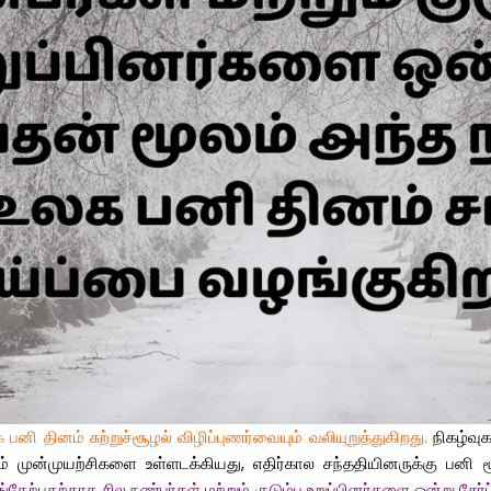
னி தினம் சுற்றுச்சூழல் விழிப்புணர்வையும் வலியுறுத்துகிறது.
நிகழ்வுக
 முன்முயற்சிகளை உள்ளடக்கியது, எதிர்கால சந்ததியினருக்கு பனி மூட
ங்கேற்பதற்காக சில நண்பர்கள் மற்றும் குடும்ப உறுப்பினர்களை ஒன்று ச