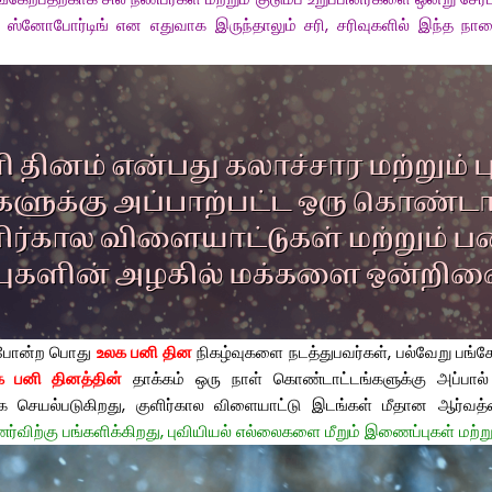
்லது ஸ்னோபோர்டிங் என எதுவாக இருந்தாலும் சரி, சரிவுகளில் இந்த
ள் போன்ற பொது
உலக பனி தின
நிகழ்வுகளை நடத்துபவர்கள், பல்வேறு பங்கே
க பனி தினத்தின்
தாக்கம் ஒரு நாள் கொண்டாட்டங்களுக்கு அப்பால் ந
செயல்படுகிறது, குளிர்கால விளையாட்டு இடங்கள் மீதான ஆர்வத்
ற்கு பங்களிக்கிறது, புவியியல் எல்லைகளை மீறும் இணைப்புகள் மற்றும