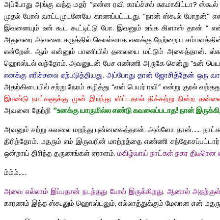
அப்போது அங்கு வந்த மதர் “என்ன ரவி காய்ச்சல் சுகமாகிட்டா? ஸ்கூல்
முதல் போல் வாட்டமுடனேயே காணப்பட்டடது. “நான் ஸ்கூல் போறன்” என்
இவனையும் உன் கூட கூட்டிட்டு போ. இவனும் உங்க கிளாஸ் தான் ” என
அதுவரை அவனை கருத்தில் கொள்ளாத எனக்கு நேற்றைய சம்பவத்தின் பிற
என்றேன். ஆம் என்னும் பாணியில் தலையை மட்டும் அசைத்தான். ஸ்க
ஹொஸ்டல் வந்தோம். அவனுடன் பேச எண்ணி அருகே சென்று “உன் பெயர் எ
எனக்கு எரிச்சலை ஏற்படுத்தியது. அப்போது தான் ஜோசித்தேன் ஒரு வா
அதற்கிடையில் சற்று நேரம் கழித்து “என் பெயர் ரவி” என்று குரல் வந்
இரண்டு நாட்களுக்கு முன் இறந்து விட்டதால் திக்கற்று நின்ற தன
அவனை
தேற்றி
“உனக்கு யாருமில்ல எண்டு கவலைப்படாத! நான் இருக்கி
அவனும் சற்று கவலை மறந்து புன்னகைத்தான். அவ்ளோ தான்…… நாட்கள்
திரிந்தோம். மதரும் எம் இருவரின் மாற்றத்தை எண்ணி சந்தோசப்பட்டா
ஒன்றாய் திரிந்த தருணங்கள் ஏராளம்.
மகிழ்வாய் நாட்கள் நகர திடீரென
ம்ம்ம்…..
அவை எல்லாம் இப்பதான் நடந்தது போல் இருக்கிறது. ஆனால் அதற்குள
காரணம் இந்த ஸ்கூலும் ஹொஸ்டலும், எல்லாத்துக்கும் மேலான என் மதரு