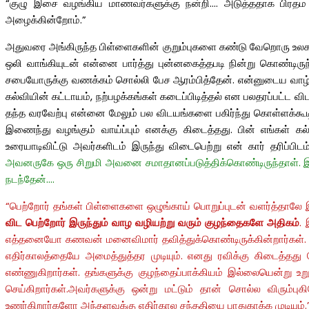
“குழு இசை வழங்கிய மாணவர்களுக்கு நன்றி…. அடுத்ததாக பிரதம
அழைக்கின்றோம்.”
அதுவரை அங்கிருந்த பிள்ளைகளின் குறும்புகளை கண்டு வேறொரு உலகத்த
ஒலி வாங்கியுடன் என்னை பார்த்து புன்னகைத்தபடி நின்று கொண்டிரு
சபையோருக்கு வணக்கம் சொல்லி பேச ஆரம்பித்தேன். என்னுடைய வாழ்க்
கல்வியின் கட்டாயம், நற்பழக்கங்கள் கடைப்பிடித்தல் என பலதரப்பட்
தந்த வரவேற்பு என்னை மேலும் பல விடயங்களை பகிர்ந்து கொள்ளக்கூடி
இணைந்து வழங்கும் வாய்ப்பும் எனக்கு கிடைத்தது. பின் எங்கள் கல
உரையாடிவிட்டு அவர்களிடம் இருந்து விடைபெற்று என் கார் தரிப்பி
அவனருகே ஒரு சிறுமி அவனை சமாதானப்படுத்திக்கொண்டிருந்தாள். இதை
நடந்தேன்….
“பெற்றோர் தங்கள் பிள்ளைகளை ஒழுங்காய் பொறுப்புடன் வளர்த்தாலே 
விட பெற்றோர் இருந்தும் வாழ வழியற்று வரும் குழந்தைகளே அதிகம்
.
எத்தனையோ கணவன் மனைவிமார் தவித்துக்கொண்டிருக்கின்றார்கள். அ
எதிர்காலத்தையே அமைத்துத்தர முடியும். எனது ரவிக்கு கிடைத்த
எண்ணுகிறார்கள். தங்களுக்கு குழந்தைப்பாக்கியம் இல்லையென்று உற
செய்கிறார்கள்.
அவர்களுக்கு ஒன்று மட்டும் தான்
சொல்ல விரும்புகி
உணர்கிறார்களோ அந்தளவுக்கு எதிர்கால சந்ததியை பாதுகாக்க முடியும்.