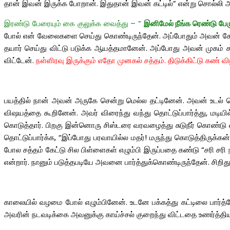
தான் இவன் இருக்க போறான். இதுதான் இவன் கட்டில்” என்று சொல்ல
இரண்டு பேரையும் கை குலுக்க வைத்து – ”
இனிமேல் நீங்க ரெண்டு பேரு
போல் என் வேலைகளை செய்து கொண்டிருந்தேன். அப்போதும் அவன் சோகமாய
தயார் செய்து விட்டு படுக்க ஆயத்தமானேன். அப்போது அவன் முகம்
விட்டேன்.
நள்ளிரவு இருக்கும் எதோ முனகல் சத்தம். திடுக்கிட்டு கண் விழ
பயத்தில் நான் அவன் அருகே சென்று மெல்ல தட்டினேன். அவன் உடல் நெர
விஷயத்தை கூறினேன். அவர் விரைந்து வந்து தொட்டுப்பார்த்து, மடியி
கொடுத்தார். பிறகு இன்னொரு சிஸ்டரை வரவழைத்து சுடுநீர் கொண்டு வர
தொட்டுப்பார்க்க, “இப்போது பரவாயில்ல மதர்! மருந்து கொடுத்திருக்
போல சத்தம் கேட்டு சில பிள்ளைகள் எழும்பி இருப்பதை கண்டு “சரி சரி நீ
என்றார். நானும் படுத்தபடியே அவனை பார்த்துக்கொண்டிருந்தேன். சிறித
காலையில் வழமை போல் எழும்பினேன். உடனே பக்கத்து கட்டிலை பார்த்தேன
அவரின் நடவடிக்கை அவனுக்கு காய்ச்சல் குறைந்து விட்டதை உணர்த்த