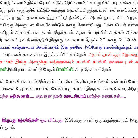
 போறிங்களா? இல்ல ரெஸ்ட் எடுக்கிறிங்களா? ” என்று கேட்டார். என்ன த
று ஒரே ஒரு பதில் மட்டும் வந்தது அவனிடமிருந்து. மதர் என்னைப்பார
்றார். நானும் தலையசைத்து விட்டு நின்றேன். அவன் தயாராகிய பிறகு 
கு அவனுடன் பேச வேண்டும் என்று தோன்றியது. ” உன் பெயர் என்ன? ” 
ூலிலும் அமைதியாக தான் இருந்தான். ஆனால் படிப்பில் அதிகம் அக்க
ன்ன? ஏன் நீ வந்ததில் இருந்து கவலையா இருக்க? ” என்று கேட்டேன். 
ரமாய் என்னுடைய செயற்பாடும் இது தானே! இப்போது எனக்கிருக்கும் மனந
தது. “சரி… ஏன் கவலையா இருக்காய்? ” என்றேன்.
அவன் தான் ஒரு
அநாதை எ
்னை மதர் இங்கு அழைத்து வந்ததாகவும் தயங்கி தயங்கி கவலையுடன் க
றன்.
இனி நாம ரெண்டு பேரும்
ப்ரண்ட்ஸ்
. அழாதே!” என்றேன்.
 போக போக நாம் இன்னும் நட்பானோம். தினமும் ஸ்கூல் ஒன்றாய் போதல்,
ர். மாலை நேரங்களில் மாதா கோவில் முகப்பில் இருந்து கதை பேசல், விட
 வந்த
அந்த
நாள்
…….அவனை நான்
கடைசியாய்
பார்த்த கணங்கள்……
்
இருபது ஆண்டுகள்
ஓடி விட்டது.
இப்போது நான் ஒரு மருத்துவராய் இருக்
ம் தான்.