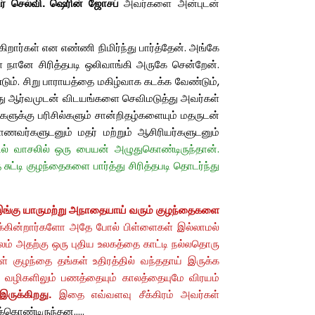
்டர் செல்வி. ஷெரின் ஜோசப்
அவர்களை அன்புடன்
ார்கள் என எண்ணி நிமிர்ந்து பார்த்தேன். அங்கே
ள் நானே சிரித்தபடி ஒலிவாங்கி அருகே சென்றேன்.
ம். சிறு பாராயத்தை மகிழ்வாக கடக்க வேண்டும்,
ந்து ஆர்வமுடன் விடயங்களை செவிமடுத்து அவர்கள்
ளுக்கு பரிசில்களும் சான்றிதழ்களையும் மதருடன்
ாணவர்களுடனும் மதர் மற்றும் ஆசிரியர்களுடனும்
ில் வாசலில் ஒரு பையன் அழுதுகொண்டிருந்தான்.
்டி குழந்தைகளை பார்த்து சிரித்தபடி தொடர்ந்து
ங்கு யாருமற்று அநாதையாய் வரும் குழந்தைகளை
விக்கின்றார்களோ அதே போல் பிள்ளைகள் இல்லாமல்
் அதற்கு ஒரு புதிய உலகத்தை காட்டி நல்லதொரு
ள் குழந்தை தங்கள் உதிரத்தில் வந்ததாய் இருக்க
ல வழிகளிலும் பணத்தையும் காலத்
தையுமே விரயம்
இருக்கிறது.
இதை எவ்வளவு சீக்கிரம் அவர்கள்
க்கொண்டிருந்தன…..