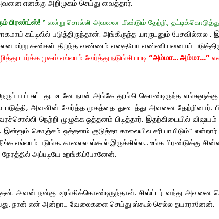
ி அவனை எனக்கு அறிமுகம் செய்து வை
த்தார்.
ம் பிரண்ட்ஸ்!
” என்று சொல்லி அவனை மீண்டும் தேற்றி, தட்டிக்கொடுத்து
் கட்டிலில் படுத்திருந்தான். அங்கிருந்த யாருடனும் பேசவில்லை . 
 சலனமற்று கண்கள் திறந்த வண்ணம் எதையோ எண்ணியவனாய் படுத்திருந்
ித்து பார்க்க முகம் எல்லாம் வேர்த்து நடுங்கியபடி
“அம்மா… அம்மா…”
என
ுப்பாய் சுட்டது. உடனே நான் அங்கே தூங்கி கொண்டிருந்த எங்களுக்கு ப
ல் படுத்தி, அவனின் வேர்த்த முகத்தை துடைத்து அவனை தேற்றினார். பி
ச்சொல்லி நெற்றி முழுக்க ஒத்தனம் பிடித்தார். இதற்கிடையில் விஷயம் 
கன். இன்னும் கொஞ்சம் ஒத்தனம் குடுத்தா காலையில சரியாயிடும்” என்றா
ங்க எல்லாம் படுங்க. காலைல ஸ்கூல் இருக்கில்ல… உங்க பிரண்டுக்கு சின்ன 
ு நேரத்தில் அப்படியே உறங்கிப்போனேன்.
். அவன் நன்கு உறங்கிக்கொண்டிருந்தான். சிஸ்ட்டர் வந்து அவனை தொட்ட
ியது. நான் என் அன்றாட வேலைகளை செய்து ஸ்கூல் செல்ல தயாரானேன்.