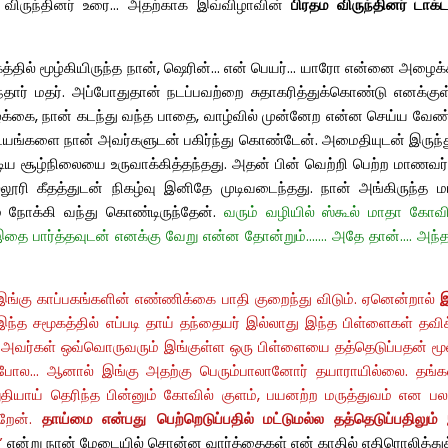
 விருந்தினர் உரை… அதற்காக இவ்விழாவின்
பிரதம விருந்தினர் டாக
ில் மூழ்கியிருந்த நான், ஷெரின்… என் பெயர்… யாரோ என்னை அழைக்கிற
ந்தார் மதர். அப்போதுதான் நடப்பவற்றை சுதாகரித்துக்கொண்டு எனக்கு
கை, நான் கடந்து வந்த பாதை, வாழ்வில் முன்னேற என்ன செய்ய வேண்டு
ட விடயங்களை நான் அவர்களுடன் பகிர்ந்து கொண்டேன். அமைதியுடன் இரு
ய சூழ்நிலையை உருவாக்கித்தந்தது. அதன் பின் வெற்றி பெற்ற மாணவர்க
்லூரி கீதத்துடன் நிகழ்வு இனிதே முடிவடைந்தது. நான் அங்கிருந்த ம
டம் நோக்கி வந்து கொண்டிருந்தேன்.
வரும் வழியில் ஸ்கூல் மாதா கோவ
 பார்த்தவுடன் எனக்கு வேறு என்ன தோன்றும்……. அதே தான்…. அந்த சுட
இங்கு காப்பகங்களின் எண்ணிக்கை பாதி குறைந்து விடும். ஏனென்றால்
இ
 இந்த சமூகத்தில் எப்படி தாய் தந்தையர் இல்லாது இந்த பிள்ளைகள் த
வர்கள் ஒவ்வொருவரும் இங்குள்ள ஒரு பிள்ளையை தத்தெடுப்பதன் மூலம
து போல… ஆனால் இங்கு அதற்கு பெரும்பாலானோர் தயாராயில்லை. தங்
க
ுதியாய் தெரிந்த பின்னும் கோவில் குளம், பயனற்ற மருத்துவம் என ப
றேன்.
தாய்மை என்பது
பெற்றெடுப்பதில் மட்டும
ல்ல தத்தெடுப்பதிலும் 
”
என்று
நா
ன் மேடையில் சொன்ன வார்த்தைகள் என் காதில் எதிரொலித்து