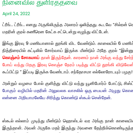
நினைவில் துளிர்த்தவை
April 24, 2022
ட்ரீங்… ட்ரீங்… எனது அருகிலிருந்த அலாரம் ஒலித்தது. கூடவே “சில்ரன்
மதரின் குரல் கணீரென கேட்க சட்டென்று எழுந்து விட்டேன்.
இங்கு இரவு 9 மணியானால் தூங்கி விட வேண்டும். காலையில் 6 மணிக்கெ
நித்திரையில் கட்டிலில் சோர்வாய் இருக்க மீண்டும் அதே குரல் “இன
கொஞ்சம்
சோகமாய்
தான் இருந்தேன். காரணம் நான் அங்கு வந்து சேர்ந
போய் வந்து பிறகு இரவு கொஞ்ச நேரம் படித்து விட்டு தூங்கி விட
கூப்பிட்டு ” இப்படி இருக்க வேண்டாம். சந்தோசமா எல்லோரோடயும் பழகு!
அன்றும் வழமை போல் குளித்து விட்டு வந்து யூனிபோர்ம் போட்டு, சி
போகும் வழியில் மதரின் அலுவலக வாசலில் ஒரு பையன் அழுது கொண்டி
என்னை அறியாமலேயே சிரித்து கொண்டு ஸ்கூல் சென்றேன்.
ஸ்கூல் எல்லாம் முடிந்து மீண்டும் ஹொஸ்டல் வர அங்கு நான் காலையி
இருந்தான். அவன் அருகே மதர் இருந்து அவனை தேற்றிக்கொண்டிருந்தார்