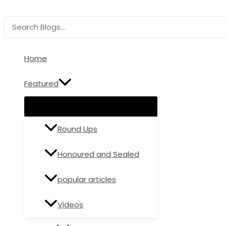
Menu
Menu
Menu
Skip
Type
Name*
Email
Toggle
Toggle
Toggle
to
here..
Search
content
for:
Home
Featured
Round Ups
Honoured and Sealed
popular articles
Videos