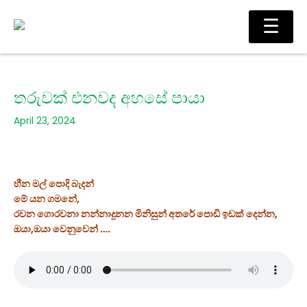
Skip
Main
☰
to
Men
content
තරුවක් එනවද අහසේ පායා
April 23, 2024
හීන මල් පොදි බැදන්
මේ යන ගමනේ,
රවන ගොරවනා නන්නාදුනන මිනිසුන් අතරේ පොඩි ඉඩක් දෙන්න,
ඔයා,ඔයා වෙනුවෙන් ….