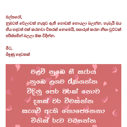
මල්සරෝ,
නුඹටත් වේලාවක් නැතුව ඇති ගොඩක් හොයලා බලන්න. හැබැයි ඔය
හීය හදවත් එක් කරනවා විතරක් නෙමෙයි, පසාරුත් කරන නිසා චුට්ටක්
පරිස්සමින් බලලා ඕක විදින්න.
මීට,
බිඳුණු හදවතක්