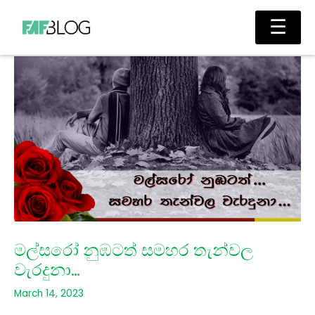
Skip
Main
☰
to
Men
content
මල්සරෝ නුඹටත් සමහර තැන්වල
වැරදුනා…
March 14, 2023