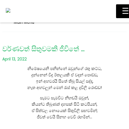
Skip to content
☰
Main Menu
වර්ණවත් සිතුවමකි ජීවිතේ …
April 13, 2022
නිමේෂයෙනි පනින්නේ ඔවුන්ගේ රතු කට්ට,
දුන්නෙන් විදූ ඊතලයකි ඒ වදන් පොඩ්ඩ,
ඉන් අහවරයි සිතේ තිබු සියල් සද්ද,
නැත අහවලුන් මෙන් රැස් කළ දූවිලි රොඩ්ඩ!
සැමට සැමවිට නිහඬයි ඔවුන්,
කියන්ට තිබුණත් දහසක් සිටී කටපියන්,
ඒ සිත්වල නොයෙක් සිතුවිලි සඟවමින්;
ජීවත් වෙයි සිනහ වෙවී රඟමින්…