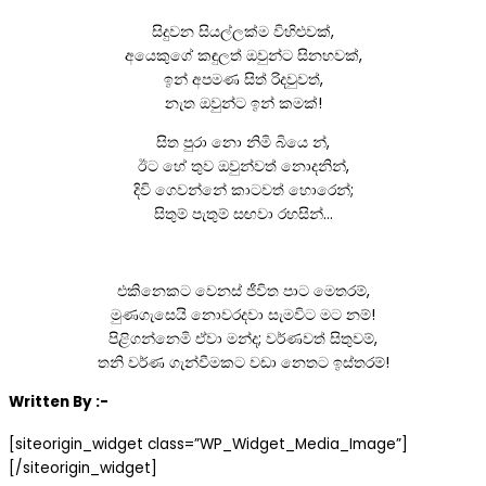
සිදුවන සියල්ලක්ම විහිළුවක්,
අයෙකුගේ කඳුලත් ඔවුන්ට සිනහවක්,
ඉන් අපමණ සිත් රිදවුවත්,
නැත ඔවුන්ට ඉන් කමක්!
සිත පුරා නො නිමි බියෙ න්,
ඊට හේ තුව ඔවුන්වත් නොදනින්,
දිවි ගෙවන්නේ කාටවත් හොරෙන්;
සිතුම් පැතුම් සඟවා රහසින්…
එකිනෙකට වෙනස් ජීවිත පාට මෙතරම්,
මුණගැසෙයි නොවරදවා සැමවිට මට නම්!
පිළිගන්නෙමි ඒවා මන්ද; වර්ණවත් සිතුවම්,
තනි වර්ණ ගැන්වීමකට වඩා නෙතට ඉස්තරම්!
Written By :-
[siteorigin_widget class=”WP_Widget_Media_Image”]
[/siteorigin_widget]