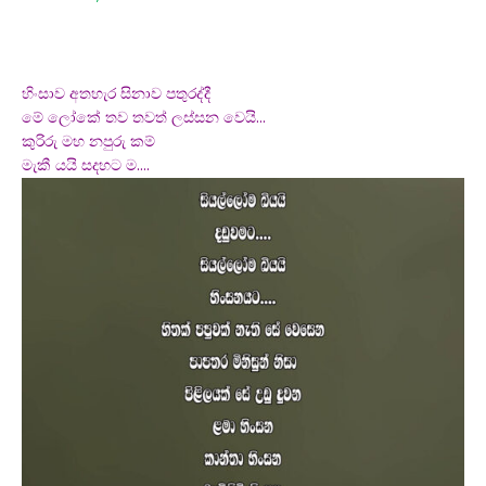
හිංසාව අතහැර සිනාව පතුරද්දී
මේ ලෝකේ තව තවත් ලස්සන වෙයි…
කුරිරු මහ නපුරු කම්
මැකී යයි සදහට ම….