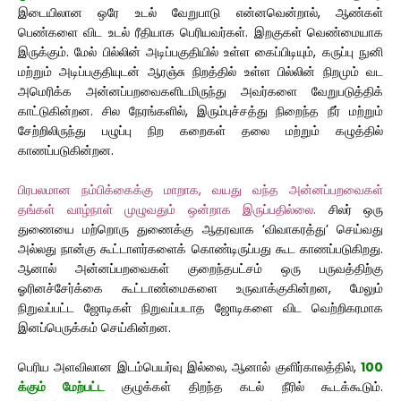
இடையிலான ஒரே உடல் வேறுபாடு என்னவென்றால், ஆண்கள்
பெண்களை விட உடல் ரீதியாக பெரியவர்கள். இறகுகள் வெண்மையாக
இருக்கும். மேல் பில்லின் அடிப்பகுதியில் உள்ள கைப்பிடியும், கருப்பு நுனி
மற்றும் அடிப்பகுதியுடன் ஆரஞ்சு நிறத்தில் உள்ள பில்லின் நிறமும் வட
அமெரிக்க அன்னப்பறவைகளிடமிருந்து அவர்களை வேறுபடுத்திக்
காட்டுகின்றன. சில நேரங்களில், இரும்புச்சத்து நிறைந்த நீர் மற்றும்
சேற்றிலிருந்து பழுப்பு நிற கறைகள் தலை மற்றும் கழுத்தில்
காணப்படுகின்றன.
பிரபலமான நம்பிக்கைக்கு மாறாக, வயது வந்த அன்னப்பறவைகள்
தங்கள் வாழ்நாள் முழுவதும் ஒன்றாக இருப்பதில்லை.
சிலர் ஒரு
துணையை மற்றொரு துணைக்கு ஆதரவாக ‘விவாகரத்து’ செய்வது
அல்லது நான்கு கூட்டாளர்களைக் கொண்டிருப்பது கூட காணப்படுகிறது.
ஆனால் அன்னப்பறவைகள் குறைந்தபட்சம் ஒரு பருவத்திற்கு
ஓரினச்சேர்க்கை கூட்டாண்மைகளை உருவாக்குகின்றன, மேலும்
நிறுவப்பட்ட ஜோடிகள் நிறுவப்படாத ஜோடிகளை விட வெற்றிகரமாக
இனப்பெருக்கம் செய்கின்றன.
பெரிய அளவிலான இடம்பெயர்வு இல்லை, ஆனால் குளிர்காலத்தில்,
100
க்கும் மேற்பட்ட
குழுக்கள் திறந்த கடல் நீரில் கூடக்கூடும்.