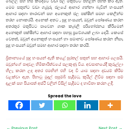
බෙල්ල සහ හිස් කිමිදීමට වඩා ජල මතුපිටට පහළින් පහත් කර ඇත.
මෙම සතුන්ට වඩා ගැඹුරු ජලයේ ආහාර ගන්නා බැවින් හංසයන්
ආහාර සඳහා තාරාවන් සහ අනෙකුත් ජල පක්ෂීන් සමඟ කෙලින්ම
තරඟ නොකරයි. අනෙක් අතට , සුදු හංසයන්, ඔවුන් පෝෂණය කරන
අතරතුර මතුපිටට පාවෙන ශාක කැබලි පරිභෝජනය කිරීමෙන්
අනෙකුත් පක්ෂීන්ට ආහාර සඳහා පහසු ප්‍රවේශයක් ලබා දෙයි. කෙසේ
වෙතත්, ඔවුන් අනෙකුත් හංසයන් හා සමානව පෝෂණය කරන නිසා,
සුදු හංසයන් ඔවුන් සමඟ ආහාර සඳහා තරඟ කරයි.
බ්‍රිතාන්‍යයේ සුදු හංසයන් ඇති කළේ සුරතල් සතුන් සහ ආහාර ලෙසයි.
ඔවුන්ගේ පාදවල හිමිකාරිත්වයේ සලකුණු විය. අවසානයේදී කුරුල්ලා
හීලෑ කරන ලද අතර එමඟින් එහි වඳ වී යාම සඳහා දඩයම් කිරීම
වළක්වා ඇත. පිහාටු මුදල් පසුම්බි සෑදීමට, කුයිල් ලිවීම සඳහා සම්
දැලක් සහ පියාපත් අස්ථි වලින් විසිල් සෑදීමට ද භාවිතා කරන ලදී.
Spread the love
←
Previous Post
Next Post
→