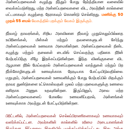
அன்னப்பறவைகள் கழுத்து நீந்தும் போது நேர்த்தியான வளைவில்
வைக்கப்படுகிறது, மற்ற அன்னப்பறவைகளை விட, அவற்றின் கால்களை
மட்டமாகவும் கழுத்தை நேராகவும் கொண்டு செல்கிறது.
மணிக்கு 50
முதல் 55 மைல்
வேகத்தில் பறக்கும் வேகம் இருக்கும்.
நீர்வாழ் தாவரங்கள், சிறிய அளவிலான நீர்வாழ் முதுகெலும்பில்லாத
உயிரினங்கள், மீன்கள் மற்றும் தவளைகளுடன் சேர்ந்து
அன்னப்பறவைகள் உணவாக அமைகின்றன. அன்னப்பறவைகள் நீண்ட
கழுத்து மற்றும் தலைகள் டைவிங் செய்வதற்கு பதிலாக நீரின்
மேற்பரப்பிற்கு கீழே இறக்கப்படுகின்றன. இந்த விலங்குகளை விட
ஆழமான நீரில் மேய்வதால் அன்னப்பறவைகள் வாத்துகள் மற்றும் பிற
நீர்க்கோழிகளுடன் உணவுக்காக நேரடியாக போட்டியிடுவதில்லை.
மறுபுறம், அன்னப்பறவைகள் உணவளிக்கும் போது மேற்பரப்பில் மிதக்கும்
தாவர துண்டுகளை உட்கொள்வதன் மூலம் மற்ற பறவைகளுக்கு உணவை
எளிதாக அணுக உதவுகின்றன. இருப்பினும், அவை மற்ற
அன்னப்பறவைகளைப் போலவே உணவளிப்பதால், அன்னங்கள்
உணவுக்காக அவற்றுடன் போட்டியிடுகின்றன.
பிரிட்டனில், அன்னப்பறவைகள் செல்லப்பிராணிகளாகவும் உணவாகவும்
வளர்க்கப்பட்டன. அவர்களின் கால்களில் உரிமை அடையாளங்கள்
இருந்தன. இப்பறவை இறுதியில் பழக்கப்படுத்தப்பட்டது, இது அங்கு