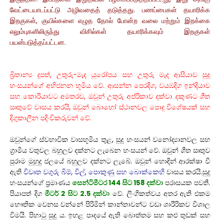
வேட்டையாடப்பட்டு அழிவதைத் தடுத்தது. பணப்பைகள் தயாரிக்க
இறகுகள், குயில்களை எழுத தோல் போன்ற வலை மற்றும் இறக்கை
எலும்புகளிலிருந்து விசில்கள் தயாரிக்கவும் இறகுகள்
பயன்படுத்தப்பட்டன.
බ්‍රිතාන්‍ය දූපත්, උතුරු-මැද යුරෝපය සහ උතුරු මැද ආසියාව සුදු
හංසයන්ගේ අභිජනන භූමිය වේ. ආසන්න පෙරදිග, වයඹදිග ඉන්දියාව
සහ කොරියාවට අමතරව, ඔවුන් උතුරු අප්රිකාව දක්වා දකුණට ශීත
ඍතුවේ වාසය කරයි, ඔවුන් බොහෝ ස්ථානවල පොදු විශේෂයක් සහ
දිගුකාලීන පදිංචිකරුවන් වේ.
ඔවුන්ගේ ස්වභාවික වාසභූමිය තුළ, සුදු හංසයන් වනෝද්‍යානවල සහ
ග්‍රාමීය වතුවල බහුලව දක්නට ලැබෙන හංසයන් වේ. ඔවුන් ශීත ඍතුව
පුරාම මුහුදු ජලයේ බහුලව දක්නට ලැබේ. ඔවුන් හොඳින් ආරක්ෂා වී
ඇති
විවෘත වගුරු බිම්, විල්, පොකුණු සහ බොක්කෙහි
වාසය කරයි.සුදු
හංසයන්ගේ ප්‍රමාණය
සෙන්ටිමීටර 144 සිට 158 දක්වා
පරාසයක පවතී.
පියාපත් දිග
මීටර් 2 සිට 2.5 දක්වා
වේ. ලිංගිකත්වය අතර ඇති එකම
භෞතික වෙනස වන්නේ පිරිමින් කාන්තාවන්ට වඩා ශාරීරිකව විශාල
වීමයි. පිහාටු සුදු ය. ඉහළ පාදයේ ඇති බොත්තම සහ කළු තුඩක් සහ