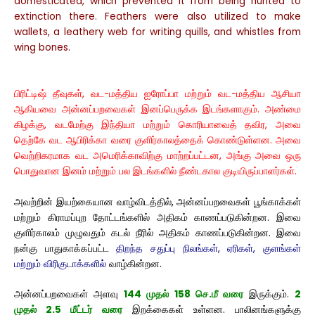
domesticated, which prevented it from being hunted to
extinction there. Feathers were also utilized to make
wallets, a leathery web for writing quills, and whistles from
wing bones.
பிரிட்டிஷ் தீவுகள், வட-மத்திய ஐரோப்பா மற்றும் வட-மத்திய ஆசியா
ஆகியவை அன்னப்பறவைகள் இனப்பெருக்க இடங்களாகும். அண்மை
கிழக்கு, வடமேற்கு இந்தியா மற்றும் கொரியாவைத் தவிர, அவை
தெற்கே வட ஆபிரிக்கா வரை குளிர்காலத்தைக் கொண்டுள்ளன. அவை
வெற்றிகரமாக வட அமெரிக்காவிற்கு மாற்றப்பட்டன, அங்கு அவை ஒரு
பொதுவான இனம் மற்றும் பல இடங்களில் நீண்டகால குடியிருப்பாளர்கள்.
அவற்றின் இயற்கையான வாழ்விடத்தில், அன்னப்பறவைகள் பூங்காக்கள்
மற்றும் கிராமப்புற தோட்டங்களில் அதிகம் காணப்படுகின்றன. இவை
குளிர்காலம் முழுவதும் கடல் நீரில் அதிகம் காணப்படுகின்றன. இவை
நன்கு பாதுகாக்கப்பட்ட
திறந்த சதுப்பு நிலங்கள், ஏரிகள், குளங்கள்
மற்றும் விரிகுடாக்களில்
வாழ்கின்றன.
அன்னப்பறவைகள் அளவு
144 முதல் 158 செ.மீ வரை
இருக்கும்.
2
முதல் 2.5 மீட்டர் வரை
இறக்கைகள் உள்ளன. பாலினங்களுக்கு