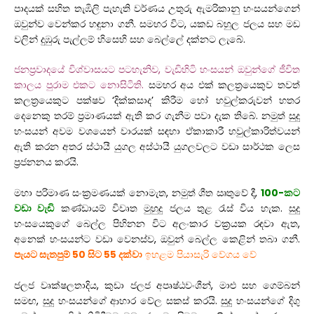
පාදයක් සහිත තැඹිලි පැහැති වර්ණය උතුරු ඇමරිකානු හංසයන්ගෙන්
ඔවුන්ව වෙන්කර හඳුනා ගනී. සමහර විට, යකඩ බහුල ජලය සහ මඩ
වලින් දුඹුරු පැල්ලම් හිසෙහි සහ බෙල්ලේ දක්නට ලැබේ.
ජනප්‍රවාදයේ විශ්වාසයට පටහැනිව, වැඩිහිටි හංසයන් ඔවුන්ගේ ජීවිත
කාලය පුරාම එකට නොසිටිති.
සමහර අය එක් කලත්‍රයෙකුව තවත්
කලත්‍රයෙකුට පක්ෂව ‘දික්කසාද’ කිරීම හෝ හවුල්කරුවන් හතර
දෙනෙකු තරම් ප්‍රමාණයක් ඇති කර ගැනීම පවා දැක තිබේ. නමුත් සුදු
හංසයන් අවම වශයෙන් වාරයක් සඳහා ඒකාකාරී හවුල්කාරිත්වයන්
ඇති කරන අතර ස්ථායී යුගල අස්ථායී යුගලවලට වඩා සාර්ථක ලෙස
ප්‍රජනනය කරයි.
මහා පරිමාණ සංක්‍රමණයක් නොමැත, නමුත් ශීත ඍතුවේ දී,
100-කට
වඩා වැඩි
කණ්ඩායම් විවෘත මුහුදු ජලය තුළ රැස් විය හැක. සුදු
හංසයෙකුගේ බෙල්ල පිහිනන විට අලංකාර වක්‍රයක රඳවා ඇත,
අනෙක් හංසයන්ට වඩා වෙනස්ව, ඔවුන් බෙල්ල කෙළින් තබා ගනී.
පැයට සැතපුම් 50 සිට 55 දක්වා
ඉහළම පියාසැරි වේගය වේ
ජලජ වෘක්ෂලතාදිය, කුඩා ජලජ අපෘෂ්ඨවංශීන්, මාළු සහ ගෙම්බන්
සමඟ, සුදු හංසයන්ගේ ආහාර වේල සකස් කරයි. සුදු හංසයන්ගේ දිගු