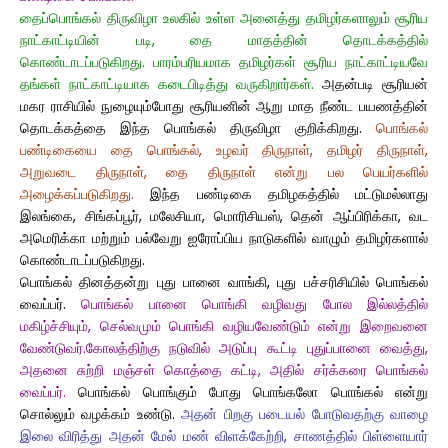
தைப்பொங்கல் திருவிழா உலகில் உள்ள அனைத்து தமிழர்களாலும் சூரிய
நாட்காட்டியின் படி, தை மாதத்தின் தொடக்கத்தில்
கொண்டாடப்படுகிறது. பாரம்பரியமாக தமிழர்கள் சூரிய நாட்காட்டியவே
தங்கள் நாட்காட்டியாக கடைபிடித்து வருகிறார்கள்.
அதன்படி சூரியன்
மகர ராசியில் நுழையும்போது சூரியனின் ஆறு மாத நீண்ட பயணத்தின்
தொடக்கத்தை இந்த பொங்கல் திருவிழா குறிக்கிறது.
பொங்கல்
பண்டிகையை தை பொங்கல், உழவர் திருநாள், தமிழர் திருநாள்,
அறுவடை திருநாள், தை திருநாள் என்று பல பெயர்களில்
அழைக்கப்படுகிறது.
இந்த பண்டிகை தமிழகத்தில் மட்டுமல்லாது
இலங்கை, சிங்கப்பூர், மலேசியா, மொரிசியஸ், தென் ஆப்பிரிக்கா, வட
அமெரிக்கா மற்றும் பல்வேறு ஐரோப்பிய நாடுகளில் வாழும் தமிழர்களால்
கொண்டாடப்படுகிறது.
பொங்கல் தினத்தன்று புது பானை வாங்கி, புது பச்சரிசியில் பொங்கல்
வைப்பர்.
பொங்கல் பானை பொங்கி வழிவது போல இல்லத்தில்
மகிழ்ச்சியும், செல்வமும் பொங்கி வழியவேண்டும் என்று இறைவனை
வேண்டுவர்.கோலத்திற்கு நடுவில் அடுப்பு கூட்டி புதுப்பானை வைத்து,
அதனை சுற்றி மஞ்சள் கொத்தை கட்டி, அதில் சர்க்கரை பொங்கல்
வைப்பர்.
பொங்கல் பொங்கும் போது பொங்கலோ பொங்கல் என்று
சொல்லும் வழக்கம் உண்டு.
அதன் பிறகு படையல் போடுவதற்கு வாழை
இலை விரித்து அதன் மேல் மண் விளக்கேற்றி, சாணத்தில் பிள்ளையார்