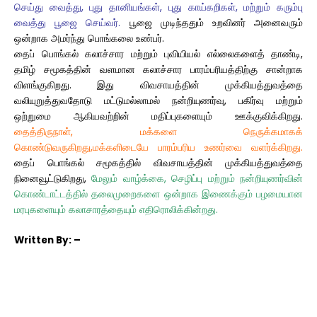
செய்து வைத்து, புது தானியங்கள், புது காய்கறிகள், மற்றும் கரும்பு
வைத்து பூஜை செய்வர்.
பூஜை முடிந்ததும் உறவினர் அனைவரும்
ஒன்றாக அமர்ந்து பொங்கலை உண்பர்.
தைப் பொங்கல் கலாச்சார மற்றும் புவியியல் எல்லைகளைத் தாண்டி,
தமிழ் சமூகத்தின் வளமான கலாச்சார பாரம்பரியத்திற்கு சான்றாக
விளங்குகிறது. இது விவசாயத்தின் முக்கியத்துவத்தை
வலியுறுத்துவதோடு மட்டுமல்லாமல் நன்றியுணர்வு, பகிர்வு மற்றும்
ஒற்றுமை ஆகியவற்றின் மதிப்புகளையும் ஊக்குவிக்கிறது.
தைத்திருநாள், மக்களை நெருக்கமாகக்
கொண்டுவருகிறது,மக்களிடையே பாரம்பரிய உணர்வை வளர்க்கிறது.
தைப் பொங்கல் சமூகத்தில் விவசாயத்தின் முக்கியத்துவத்தை
நினைவூட்டுகிறது,
மேலும் வாழ்க்கை, செழிப்பு மற்றும் நன்றியுணர்வின்
கொண்டாட்டத்தில் தலைமுறைகளை ஒன்றாக இணைக்கும் பழமையான
மரபுகளையும் கலாசாரத்தையும் எதிரொலிக்கின்றது.
Written
By: –