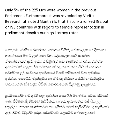
Only 5% of the 225 MPs were women in the previous
Parliament. Furthermore, it was revealed by Verite
Research affiliated Manthri.lk, that Sri Lanka ranked 182 out
of 193 countries with regard to female representation in
parliament despite our high literacy rates.
කොළඹ බටහිර රොටරැක්ට් සමාජය විසින්, දේශපාලන වේදිකාවේ
නිතර කතා බහට ලක් නොවන දේශපාලනයේදී කාන්තා
නියෝජනයට ඇති ඉඩකඩ පිළිබඳව හඬ නැඟීමට කාන්තාවන්ටම
අවස්ථාවක් සලසා දීම වෙනුවෙන් “ඇයගේ හඬ” විද්වත් සංවාදය
පවත්වන ලදී. සංවාදය ආරම්භයේ දී එහි කථිකයන් වන ආචාර්ය
අජන්තා පෙරේරා මැතිතුමිය හා නීතිඥ නිරූපා සේරසිංහ මැතිතුමිය
වැඩසටහන් නිවේදක විසින් ගෞරවයෙන් පිළිගනු ලැබුවේය.
ප්‍රථමයෙන්ම හඬ අවදි කළ අජන්තා පෙරේරා මහත්මිය පවසා සිටියේ
ගෘහ ජීවිතයේදී නිවසේ ආර්ථිකය, සාමය, අධ්‍යාපනය ආදී සියල්ල
හසුරුවා ගන්නා කාන්තාවට එලෙසින්ම රටක් හැසිරවීමට ද හැකියාව
ඇති බවත් ඔවුන්ට පුරුෂ පාර්ශ්වයට ලෙසටම දේශපාලනයහි