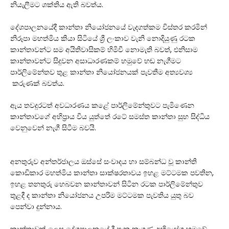
නියැලීමට ශක්තිය ඇති බවත්ය.
දේශපාලනයේදී කාන්තා නියෝජනයේ වැදගත්කම විස්තර කරමින්
නිරූපා මහත්මිය කියා සිටියේ ශ්‍රී ලංකාව වැනි නොදියුණු රටක
කාන්තාවන්ට සම අයිතිවාසිකම් හිමිවී නොමැති බවත්, එනිසාම
කාන්තාවන්ට සිදුවන අසාධාරණකම් හමුවේ හඬ නැගීමට
පාර්ලිමේන්තව තුළ කාන්තා නියෝජනයක් පැවතීම අත්‍යවශ්‍ය
කරුණක් බවත්ය.
ඇය තවදුරටත් අවධාරණය කළේ පාර්ලිමේන්තුවට පැමිණෙන
කාන්තාවගේ අභිප්‍රාය විය යුත්තේ රටේ සමස්ත කාන්තා සුභ සිද්ධිය
වෙනුවෙන් නැගී සිටීම බවයි.
අනතුරුව අන්තර්ජාලය ඔස්සේ සංවාදය හා සම්බන්ධ වූ කාන්ති
කොඩිකාර මහත්මිය කාන්තා සාක්ෂරතාවය ඉහළ මට්ටමක පවතින,
ඉහළ තනතුරු හෙබවන කාන්තාවන් සිටින රටක පාර්ලිමේන්තුව
තුළදී ද කාන්තා නියෝජනය උපරිම මට්ටමක පැවතිය යුතු බව
පෙන්වා දුන්නාය.