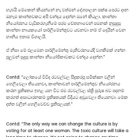
හැබයි මේකෙන් කියන්නේ නෑ වත්මන් දේශපාලන පක්ෂ පෙරට දාන
ඔනෑම කාන්තවකට අපි චන්දය දෙන්න ඔනේ කියලා. කාන්තා
නියෝජනය වැඩිකරගැනීමේ පරම චේතනාවෙන් පමනක් නුසුදුසු
කාන්තා නායකයෝ පාර්ලිමේන්තුවට යවනවා නම් ඒ දෙයින් වෙන
හානිය ඉතාම විශාලයි.
ඒ නිසා මේ එලඹෙන පාර්ලිමේන්තු මැතිවරනයේදි වගකීමක් ගන්න
පුලුවන් සුදුසු කාන්තා නියෝජිකාවකට චන්දය දෙන්න.”
Contd: “ලෝකයේ විවිද රටවල්වල සිදුකරපු සමීක්ෂන වලින්
හෙලිවෙලා තියෙනවා, කාන්තාවන් පාර්ලිමේන්තුව නියෝජනය
කරන ප්‍රතිෂතය ඉහළ යන විට එම රටවල්වල ස්ත්‍රී පුරුෂ බව පදනම්
කරගත් අසාධාරනකම් ප්‍රතිෂතයක් විදියට අඩුවෙලා තියෙනවා. මේක
දත්ත වලින් හෙලිවෙච්ච ප්‍රතිපලයක්.”
Contd: “The only way we can change the culture is by
voting for at least one woman. The toxic culture will take a