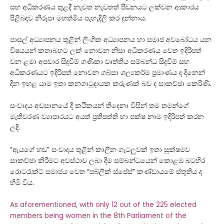
සහ අධිකරණය තුළදී නැවත නැවතත් පීඩනයට ලක්වන ආකාරය
පිළිබඳව නිරූපා මහත්මිය පැහැදිලි කර දුන්නාය.
පාසල් අධ්‍යාපනය තුළින් ලිංගික අධ්‍යාපනය හා සමාජ අවබෝධය යන
විෂයයන් කතාබහට ලක් නොවන නිසා අධිකරණය වෙත ඉදිරිපත්
වන ළමා අපචාර සිදුවීම් ගණිකා වෘත්තිය සම්බන්ධ සිදුවීම් සහ
අධිකරණයට ඉදිරිපත් නොවන ගබ්සා ශල්‍යකර්ම ප්‍රමාණය ද දිනෙන්
දින ඉහළ යාම ඉතා කනගාටුදායක කරුණක් බව ද සාකච්ඡා කෙරිණි.
සංවාදය අවසානයේ දී කථිකයන් තිදෙනා විසින් තම තමන්ගේ
මැතිවරණ ව්‍යාපාරයට අයත් ප්‍රතිපත්ති හා පක්ෂ නාම ඉදිරිපත් කරන
ලදී.
“ඇයගේ හඬ” සංවාදය තුළින් කාලීන ගැටලුවක් ඉතා සූක්ෂමව
සාකච්ඡා කිරීමට අවස්ථාව ලබා දීම සම්බන්ධයෙන් කොළඹ බටහිර
රොටරැක්ට් සමාජය වෙත “පබ්ලික් ස්පේස්” කණ්ඩායමේ ස්තුතිය ද
හිමි විය.
As aforementioned, with only 12 out of the 225 elected
members being women in the 8th Parliament of the