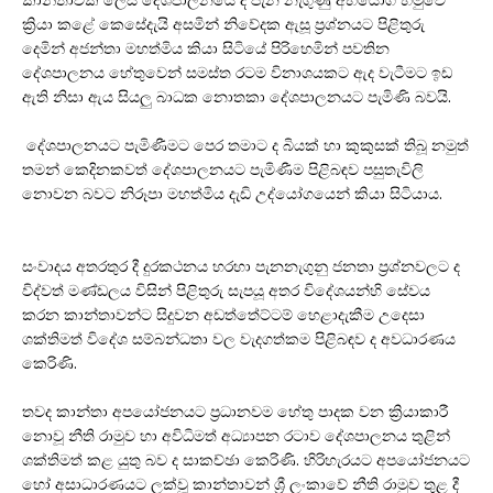
කාන්තාවක් ලෙස දේශපාලනයේ දී පැන නැගුණු අභියෝග හමුවේ
ක්‍රියා කළේ කෙසේදැයි අසමින් නිවේදක ඇසූ ප්‍රශ්නයට පිළිතුරු
දෙමින් අජන්තා මහත්මිය කියා සිටියේ පිරිහෙමින් පවතින
දේශපාලනය හේතුවෙන් සමස්ත රටම විනාශයකට ඇද වැටීමට ඉඩ
ඇති නිසා ඇය සියලු බාධක නොතකා දේශපාලනයට පැමිණි බවයි.
දේශපාලනයට පැමිණීමට පෙර තමාට ද බියක් හා කුකුසක් තිබූ නමුත්
තමන් කෙදිනකවත් දේශපාලනයට පැමිණීම පිළිබඳව පසුතැවිලි
නොවන බවට නිරූපා මහත්මිය දැඩි උද්යෝගයෙන් කියා සිටියාය.
සංවාදය අතරතුර දී දුරකථනය හරහා පැනනැගුනු ජනතා ප්‍රශ්නවලට ද
විද්වත් මණ්ඩලය විසින් පිළිතුරු සැපයූ අතර විදේශයන්හි සේවය
කරන කාන්තාවන්ට සිදුවන අඩත්තේට්ටම් හෙළාදැකීම උදෙසා
ශක්තිමත් විදේශ සම්බන්ධතා වල වැදගත්කම පිළිබඳව ද අවධාරණය
කෙරිණි.
තවද කාන්තා අපයෝජනයට ප්‍රධානවම හේතු පාදක වන ක්‍රියාකාරී
නොවූ නීති රාමුව හා අවිධිමත් අධ්‍යාපන රටාව දේශපාලනය තුළින්
ශක්තිමත් කළ යුතු බව ද සාකච්ඡා කෙරිණි. හිරිහැරයට අපයෝජනයට
හෝ අසාධාරණයට ලක්වූ කාන්තාවන් ශ්‍රී ලංකාවේ නීති රාමුව තුළ දී