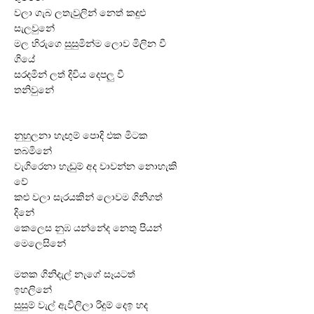
වලා ගැබ ලතැවුලින් නෙත් කඳුළු
සැලවුනේ
මල හිරුගෙ සුසුමින්ම ලොව මිලින වී
ගියේ
සරදමින් ලත් දිවිය දෙපලු වී
තනිවුනේ
නුහුලනා හැඟුම් පොදි එක මිටක
තබමිනේ
වැගිරෙනා හැඬුම් අද වාවන්න නොහැකි
වේ
කළු වලා සැරයකින් ලොවම ගිනිගත්
දිනේ
කෙලෙස නුඹ යන්නේද නෙතු පියන්
මෙලෙසිනේ
මතක ගිනිදැල් නැගේ සෑයටත්
ඉහලිනේ
සුසුම් වැල් ඇවිලිලා රිදුම් දෙඉ හද