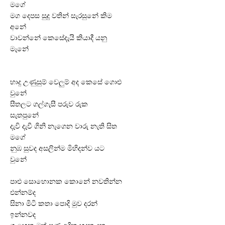
මගේ
මග දෙපස සුදු වතින් සැරසුනේ කිම
අනේ
වාවන්නේ කෙසේදැයි කියාදී යනු
මැනේ
හාදු උණුසුම් වෙලුම් අද කෙසේ ගොළු
වුනේ
සීතලට ගල්ගැසී පරුව රුක
සැතපුනේ
දැවි දැවී ගිනි නැගෙන වාරු නැති සිත
මගේ
නුඹ සුවද අසලින්ම මිහිදන්ව යට
වුනේ
පාළු සොහොනක කොනේ නවතින්න
එන්නම්ද
සිනා මිටි කතා පොදි මුව දරන්
ඉන්නවද