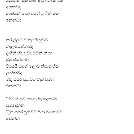
ගැහෙන මුත් පණ අදින හදක දුක
අහනවද
තාත්තේ පෙර වගේ ළගින් මම
ඉන්නම්ද
තුරුල්ලට වී නුඹේ සුවට
නැලවෙන්නම්ද
ළගින් හිද දැවටෙමින් කතා
මුමුණන්නම්ද
වීරයයි මගේ ලොව කිරුළු හිස
ලන්නම්ද
මතු සසර පුරාවට නුඹ සමග
එන්නම්ද
“නිවන් සුව පතනු බෑ සදහටම
සමුදෙන්න
“මුළු සසර පුරාවට පියා මගෙ ඔබ
වෙන්න