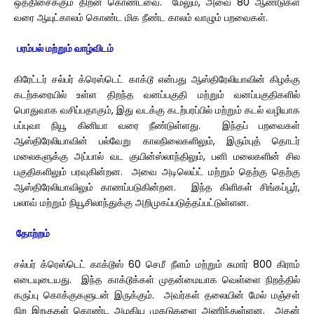
ஒத்திசைக்கும் திறன் கொண்டவை. மேலும், அவை 80 ஆண்டுகள்
வரை ஆயுட்காலம் கொண்ட மிக நீண்ட காலம் வாழும் பறவைகள்.
பரம்பல் மற்றும் வாழ்விடம்
கிரேட்டர் சல்பர் க்ரெஸ்டெட் காக்டூ என்பது ஆஸ்திரேலியாவின் கிழக்கு
கடற்கரையில் உள்ள திறந்த வனப்பகுதி மற்றும் வனப்பகுதிகளில்
பொதுவாக வசிப்பதாகும், இது வடக்கு கடற்பரப்பில் மற்றும் கடல் வழியாக
பப்புவா நியூ கினியா வரை நீண்டுள்ளது. இந்தப் பறவைகள்
ஆஸ்திரேலியாவின் பல்வேறு காலநிலைகளிலும், இரும்புத் தொடர்
மலைகளுக்கு அப்பால் வட குயின்ஸ்லாந்திலும், பனி மலைகளின் சில
பகுதிகளிலும் பரவுகின்றன. அவை அடிலெய்ட் மற்றும் தெற்கு தெற்கு
ஆஸ்திரேலியாவிலும் காணப்படுகின்றன. இந்த கிளிகள் சிங்கப்பூர்,
பலாவ் மற்றும் நியூசிலாந்துக்கு அறிமுகப்படுத்தப்பட்டுள்ளன.
தோற்றம்
சல்பர் க்ரெஸ்டெட் காக்டூஸ் 60 செமீ நீளம் மற்றும் சுமார் 800 கிராம்
எடையுடையது. இந்த காக்டூக்கள் முதன்மையாக வெள்ளை நிறத்தில்
கருப்பு கொக்குகளுடன் இருக்கும். அவர்கள் தலையின் மேல் மஞ்சள்
நிற இறகுகள் கொண்ட அழகிய முகடுகளை அணிந்துள்ளன. அதன்