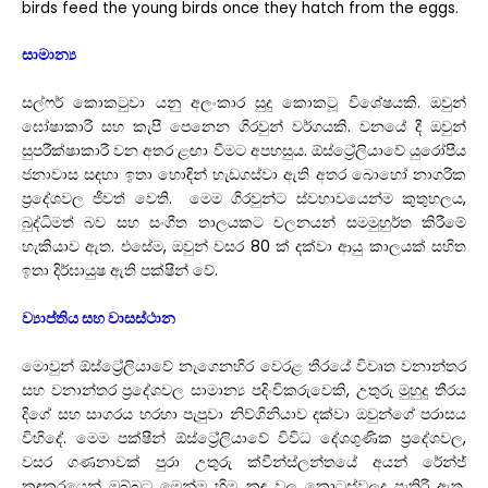
birds feed the young birds once they hatch from the eggs.
සාමාන්‍ය
සල්ෆර් කොකටුවා යනු අලංකාර සුදු කොකටූ විශේෂයකි. ඔවුන්
ඝෝෂාකාරී සහ කැපී පෙනෙන ගිරවුන් වර්ගයකි. වනයේ දී ඔවුන්
සුපරීක්ෂාකාරී වන අතර ළඟා වීමට අපහසුය. ඕස්ට්‍රේලියාවේ යුරෝපීය
ජනාවාස සඳහා ඉතා හොඳින් හැඩගස්වා ඇති අතර බොහෝ නාගරික
ප්‍රදේශවල ජීවත් වෙති. මෙම ගිරවුන්ට ස්වභාවයෙන්ම කුතුහලය,
බුද්ධිමත් බව සහ සංගීත තාලයකට චලනයන් සමමුහුර්ත කිරීමේ
හැකියාව ඇත. එසේම, ඔවුන් වසර 80 ක් දක්වා ආයු කාලයක් සහිත
ඉතා දිර්ඝායුෂ ඇති පක්ෂීන් වේ.
ව්‍යාප්තිය සහ වාසස්ථාන
මොවුන් ඕස්ට්‍රේලියාවේ නැගෙනහිර වෙරළ තීරයේ විවෘත වනාන්තර
සහ වනාන්තර ප්‍රදේශවල සාමාන්‍ය පදිංචිකරුවෙකි, උතුරු මුහුදු තීරය
දිගේ සහ සාගරය හරහා පැපුවා නිව්ගිනියාව දක්වා ඔවුන්ගේ පරාසය
විහිදේ. මෙම පක්ෂීන් ඕස්ට්‍රේලියාවේ විවිධ දේශගුණික ප්‍රදේශවල,
වසර ගණනාවක් පුරා උතුරු ක්වීන්ස්ලන්තයේ අයන් රේන්ජ්
කඳුකරයෙන් ඔබ්බට මෙන්ම හිම කඳු වල කොටස්වලද පැතිරී ඇත.