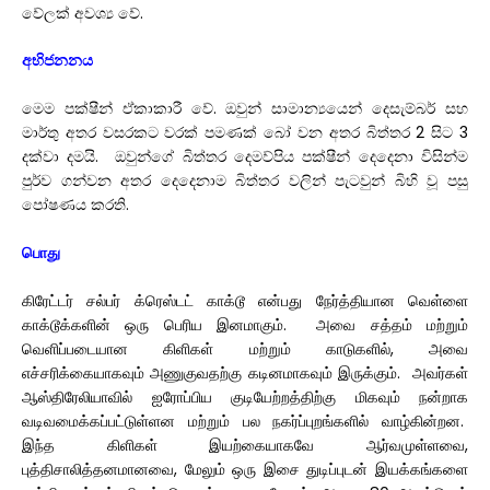
වේලක් අවශ්‍ය වේ.
අභිජනනය
මෙම පක්ෂීන් ඒකාකාරී වේ. ඔවුන් සාමාන්‍යයෙන් දෙසැම්බර් සහ
මාර්තු අතර වසරකට වරක් පමණක් බෝ වන අතර බිත්තර 2 සිට 3
දක්වා දමයි. ඔවුන්ගේ බිත්තර දෙමව්පිය පක්ෂීන් දෙදෙනා විසින්ම
පුර්ව ගන්වන අතර දෙදෙනාම බිත්තර වලින් පැටවුන් බිහි වූ පසු
පෝෂණය කරති.
பொது
கிரேட்டர் சல்பர் க்ரெஸ்டட் காக்டூ என்பது நேர்த்தியான வெள்ளை
காக்டூக்களின் ஒரு பெரிய இனமாகும். அவை சத்தம் மற்றும்
வெளிப்படையான கிளிகள் மற்றும் காடுகளில், அவை
எச்சரிக்கையாகவும் அணுகுவதற்கு கடினமாகவும் இருக்கும். அவர்கள்
ஆஸ்திரேலியாவில் ஐரோப்பிய குடியேற்றத்திற்கு மிகவும் நன்றாக
வடிவமைக்கப்பட்டுள்ளன மற்றும் பல நகர்ப்புறங்களில் வாழ்கின்றன.
இந்த கிளிகள் இயற்கையாகவே ஆர்வமுள்ளவை,
புத்திசாலித்தனமானவை, மேலும் ஒரு இசை துடிப்புடன் இயக்கங்களை