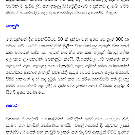
එමෙන් ම ඇඩිලේඩ් සහ දකුණු ඕස්ට්‍රේලියාවේ ද දක්නට ලැබේ. මෙම
ගිරවුන් සිංගප්පූරුව, පලාවු සහ නවසීලන්තයට ද හඳුන්වා දී ඇත.
පෙනුම
මොවුන්ගේ දිග සෙන්ටිමීටර 60 ක් දක්වා වන අතර බර ග්‍රෑම් 800 ක්
පමණ වේ. මෙම කොකටුවන් මූලික වශයෙන් සුදු පැහැති වන අතර
කළු හොටක් සහිත ය. ඔවුන් තම හිස මත කහ පැහැති පිහාටු සහිත
අලංකාර ලාංඡනයක් පෙන්නුම් කරයි. පියාපත්වල යටි පැත්තේ කහ
පැහැයක් ඇත. ගැහැනු සතා රතු-දුඹුරු පැහැ ඇසින් සමීප පරාසයකින්
වෙන්කර හඳුනාගත හැකි වුවද ස්ත්‍රී පුරුෂ භාවය සමාන ලෙස පෙනේ.
පිරිමි සතාගේ ඇස් තද දුඹුරු හෝ කළු ය. පරිණතභාවයට පත් වූ පසු
මෙම වෙනස්කම් පැහැදිලි ව දක්නට ලැබෙන අතර ඒ වයස අවුරුදු 3
සිට 5 අතර පමණ වේ.
ආහාර
වනයේ දී සල්ෆර් කොකටුවන් ගස්වලින් අස්වැන්න නෙළන බීජ,
ධාන්‍ය සහ කෘමීන් පෝෂණය කරයි. වහල්භාවයේ දී, ඔවුන්ට උසස්
තත්ත්වයේ පෙති සහ නැවුම් පලතුරු සහ එළවළු ඇතුළත් විවිධ ආහාර