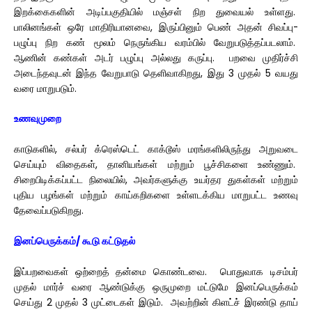
இறக்கைகளின் அடிப்பகுதியில் மஞ்சள் நிற துவையல் உள்ளது.
பாலினங்கள் ஒரே மாதிரியானவை, இருப்பினும் பெண் அதன் சிவப்பு-
பழுப்பு நிற கண் மூலம் நெருங்கிய வரம்பில் வேறுபடுத்தப்படலாம்.
ஆணின் கண்கள் அடர் பழுப்பு அல்லது கருப்பு. பறவை முதிர்ச்சி
அடைந்தவுடன் இந்த வேறுபாடு தெளிவாகிறது, இது 3 முதல் 5 வயது
வரை மாறுபடும்.
உணவுமுறை
காடுகளில், சல்பர் க்ரெஸ்டெட் காக்டூஸ் மரங்களிலிருந்து அறுவடை
செய்யும் விதைகள், தானியங்கள் மற்றும் பூச்சிகளை உண்ணும்.
சிறைபிடிக்கப்பட்ட நிலையில், அவர்களுக்கு உயர்தர துகள்கள் மற்றும்
புதிய பழங்கள் மற்றும் காய்கறிகளை உள்ளடக்கிய மாறுபட்ட உணவு
தேவைப்படுகிறது.
இனப்பெருக்கம்/ கூடு கட்டுதல்
இப்பறவைகள் ஒற்றைத் தன்மை கொண்டவை. பொதுவாக டிசம்பர்
முதல் மார்ச் வரை ஆண்டுக்கு ஒருமுறை மட்டுமே இனப்பெருக்கம்
செய்து 2 முதல் 3 முட்டைகள் இடும். அவற்றின் கிளட்ச் இரண்டு தாய்