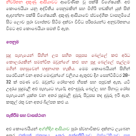
නිවර්තන දකුණු ආසියාවට
ආවේණික වූ පක්ෂි විශේෂයකි. අළු
කොබෙයියා යනු අද්විතීය පෙනුමකින් සහ මිහිරි හඬකින් යුත් සිත්
ඇදගන්නා පක්ෂි විශේෂයකි. දකුණු ආසියාවේ ස්වදේශික වාසභූමියේ
සිට ලොව පුරා ව්‍යාප්තව සිටීම දක්වා විවිධ පරිසරයන්ට අනුවර්තනය
වීමට අළු කොබෙයියා සමත් වී ඇත.
පෙනුම
සුදු පැහැයෙන් සිහින් ලප සහිත පසුපස බෙල්ලේ කළු අර්ධ
කොලරයකින් සමන්විත ඔවුන්ගේ කළු සහ සුදු බෙල්ලේ පැල්ලම
මගින් පහසුවෙන් හඳුනාගත හැකිය.
මෙම කොබෙයියන් සිහින්
පරෙවියන් වන අතර මොවුන්ගේ වලිගය ඇතුළුව දිග සෙන්ටිමීටර 28-
32 ක් පමණ වේ. ඔවුන්ට රෝස-අළු හිසක් සහ පපුවක් ඇත, යටි
උදරය සුදුමැලි අළු පැහැයට හැරේ, අළු-දුඹුරු බෙල්ල සහ පිහාටු රෝස
පැහැයෙන් යුක්ත වන අතර සුදුමැලි දුඹුරු පිටුපස තද දුඹුරු ඉරි ඇත.
කකුල් රතු වන අතර බිල්පත කළු ය.
පැතිරීම සහ වාසස්ථාන
අළු කොබෙයියන්
අග්නිදිග ආසියාව
පුරා ස්වභාවිකව දක්නට ලැබෙන
අතර
එක්සත් ජනපදය, උතුරු ඉන්දුනීසියාව, ඕස්ට්‍රේලියාව සහ