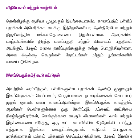
விநியோகம் மற்றும் வாழ்விடம்
தென்கிழக்கு ஆசியா முழுவதும் இயற்கையாகவே காணப்படும் புள்ளிப்
புறாக்கள் அமெரிக்கா, வடக்கு இந்தோனேசியா, ஆஸ்திரேலியா மற்றும்
நியூசிலாந்தில் மக்கள்தொகையை நிறுவியுள்ளன. அவர்களின்
வாழ்விடங்களில் திறந்த வனப்பகுதி மற்றும் விவசாயப் பகுதிகள்
அடங்கும், மேலும் அவை நகர்ப்புறங்களுக்கு நன்கு பொருந்தியுள்ளன,
அவை அடிக்கடி தெருக்கள், தோட்டங்கள் மற்றும் பூங்காக்களில்
காணப்படுகின்றன.
இனப்பெருக்கம்/ கூடு கட்டுதல்
அவற்றின் வரம்பிற்குள், புள்ளிகளுள்ள புறாக்கள் ஆண்டு முழுவதும்
இனப்பெருக்கம் செய்யலாம், பெரும்பாலான நடவடிக்கைகள் செப்டம்பர்
முதல் ஜனவரி வரை காணப்படுகின்றன. இனப்பெருக்க காலத்தில்,
ஆண்கள் பெண்களுக்காக ஒரு கோர்ட்ஷிப் ஃப்ளைட் காட்சியை
நிகழ்த்துகிறார்கள், செங்குத்தான உயரும் விமானங்கள், வால் மற்றும்
இறக்கைகளை விரித்து, ஒரு வட்ட டைவிங்கில் கீழ்நோக்கி பாய்ந்து,
சத்தமாக இறக்கை கைதட்டல்களுடன். கூடுகள் பொதுவாக
மரக்கிளைகள் மற்றும் புற்களால் செய்யப்படுகின்றன, மேலும் இரண்டு