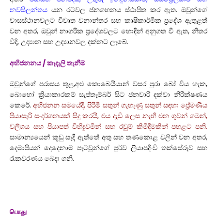
නවසීලන්තය
යන රටවල ජනගහනය ස්ථාපිත කර ඇත. ඔවුන්ගේ
වාසස්ථානවලට විවෘත වනාන්තර සහ කෘෂිකාර්මික ප්‍රදේශ ඇතුළත්
වන අතර, ඔවුන් නාගරික ප්‍රදේශවලට හොඳින් අනුගත වී ඇත, නිතර
වීදි, උද්‍යාන සහ උද්‍යානවල දක්නට ලැබේ.
අභිජනනය / කැදැලි තැනීම
ඔවුන්ගේ පරාසය තුළ,අළු කොබෙයියාන් වසර පුරා බෝ විය හැක,
බොහෝ ක්‍රියාකාරකම් සැප්තැම්බර් සිට ජනවාරි දක්වා නිරීක්ෂණය
කෙරේ.
අභිජනන සමයේදී, පිරිමි සතුන් ගැහැණු සතුන් සඳහා ප්‍රේමණීය
පියාසැරි සංදර්ශනයක් සිදු කරයි, එය දැඩි ලෙස නැඟී එන ගුවන් ගමන්,
වලිගය සහ පියාපත් විහිදුවමින් සහ රවුම් කිමිදීමකින් පහළට පනි.
සාමාන්‍යයෙන් කූඩු සෑදී ඇත්තේ අතු සහ තණකොළ වලින් වන අතර,
දෙමාපියන් දෙදෙනාම පැටවුන්ගේ පුර්ව ලියාපදිංචි තක්සේරුව සහ
රැකවරණය බෙදා ගනී.
பொது