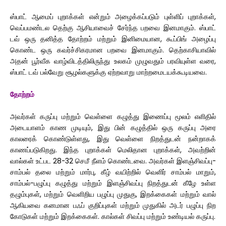
ஸ்பாட் ஆமைப் புறாக்கள் என்றும் அழைக்கப்படும் புள்ளிப் புறாக்கள்,
வெப்பமண்டல தெற்கு ஆசியாவைச் சேர்ந்த பறவை இனமாகும். ஸ்பாட்
டவ் ஒரு தனித்த தோற்றம் மற்றும் இனிமையான, கூப்பிங் அழைப்பு
கொண்ட ஒரு கவர்ச்சிகரமான பறவை இனமாகும். தெற்காசியாவில்
அதன் பூர்வீக வாழ்விடத்திலிருந்து உலகம் முழுவதும் பரவியுள்ள வரை,
ஸ்பாட் டவ் பல்வேறு சூழல்களுக்கு ஏற்றவாறு மாற்றமைடயக்கூடியவை.
தோற்றம்
அவர்கள் கருப்பு மற்றும் வெள்ளை கழுத்து இணைப்பு மூலம் எளிதில்
அடையாளம் காண முடியும், இது பின் கழுத்தில் ஒரு கருப்பு அரை
காலரைக் கொண்டுள்ளது, இது வெள்ளை நிறத்துடன் நன்றாகக்
காணப்படுகிறது. இந்த புறாக்கள் மெலிதான புறாக்கள், அவற்றின்
வால்கள் உட்பட 28-32 செமீ நீளம் கொண்டவை. அவர்கள் இளஞ்சிவப்பு-
சாம்பல் தலை மற்றும் மார்பு, கீழ் வயிற்றில் வெளிர் சாம்பல் மாறும்,
சாம்பல்-பழுப்பு கழுத்து மற்றும் இளஞ்சிவப்பு நிறத்துடன் கீழே உள்ள
தழும்புகள், மற்றும் வெளிறிய பழுப்பு முதுகு, இறக்கைகள் மற்றும் வால்
ஆகியவை கனமான பஃப் குறிப்புகள் மற்றும் முதுகில் அடர் பழுப்பு நிற
கோடுகள் மற்றும் இறக்கைகள். கால்கள் சிவப்பு மற்றும் உண்டியல் கருப்பு.