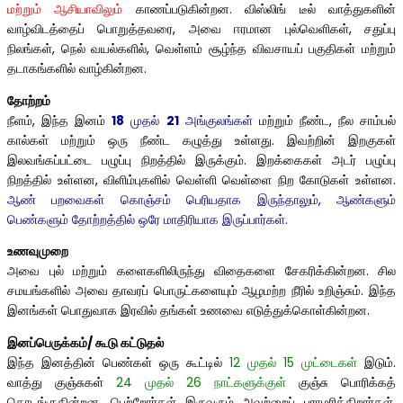
மற்றும் ஆசியாவிலும்
காணப்படுகின்றன. விஸ்லிங் டீல் வாத்துகளின்
வாழ்விடத்தைப் பொறுத்தவரை, அவை ஈரமான புல்வெளிகள், சதுப்பு
நிலங்கள், நெல் வயல்களில், வெள்ளம் சூழ்ந்த விவசாயப் பகுதிகள் மற்றும்
தடாகங்களில் வாழ்கின்றன.
தோற்றம்
நீளம், இந்த இனம்
18
முதல்
21
அங்குலங்கள்
மற்றும் நீண்ட, நீல சாம்பல்
கால்கள் மற்றும் ஒரு நீண்ட கழுத்து உள்ளது. இவற்றின் இறகுகள்
இலவங்கப்பட்டை பழுப்பு நிறத்தில் இருக்கும். இறக்கைகள் அடர் பழுப்பு
நிறத்தில் உள்ளன, விளிம்புகளில் வெள்ளி வெள்ளை நிற கோடுகள் உள்ளன.
ஆண் பறவைகள் கொஞ்சம் பெரியதாக இருந்தாலும், ஆண்களும்
பெண்களும் தோற்றத்தில் ஒரே மாதிரியாக இருப்பார்கள்.
உணவுமுறை
அவை புல் மற்றும் களைகளிலிருந்து விதைகளை சேகரிக்கின்றன. சில
சமயங்களில் அவை தாவரப் பொருட்களையும் ஆழமற்ற நீரில் உறிஞ்சும். இந்த
இனங்கள் பொதுவாக இரவில் தங்கள் உணவை எடுத்துக்கொள்கின்றன.
இனப்பெருக்கம்/ கூடு கட்டுதல்
இந்த இனத்தின் பெண்கள் ஒரு கூட்டில்
12 முதல் 15 முட்டைகள்
இடும்.
வாத்து குஞ்சுகள்
24 முதல் 26 நாட்களுக்குள்
குஞ்சு பொரிக்கத்
தொடங்குகின்றன, பெற்றோர்கள் இருவரும் அவற்றைப் பராமரிக்கிறார்கள்.