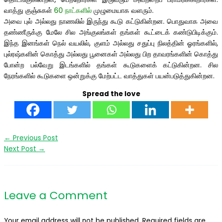
வாத்து குஞ்சுகள்
60 நாட்களில்
முழுமையாக வளரும்.
அவை புல் அல்லது நாணலில் இருந்து கூடு கட்டுகின்றன. பொதுவாக அவை
தண்ணீருக்கு மேலே சில அங்குலங்கள் தங்கள் கூட்டைக் கண்டுபிடிக்கும்.
இந்த இனங்கள் நெல் வயலில், குளம் அல்லது சதுப்பு நிலத்தின் ஓரங்களில்,
புல்ரஷ்களின் கொத்து அல்லது பூனைகள் அல்லது பிற தாவரங்களின் கொத்து
போன்ற பல்வேறு இடங்களில் தங்கள் கூடுகளைக் கட்டுகின்றன. சில
நேரங்களில் கூடுகளை ஒன்றுக்கு மேற்பட்ட வாத்துகள் பயன்படுத்துகின்றன.
Spread the love
←
Previous Post
Next Post
→
Leave a Comment
Your email address will not be published.
Required fields are