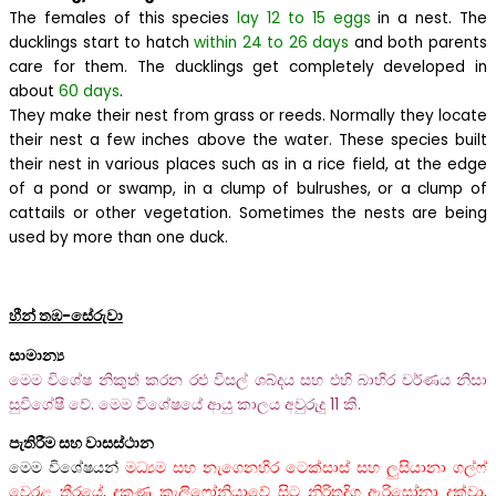
The females of this species
lay 12 to 15 eggs
in a nest. The
ducklings start to hatch
within 24 to 26 days
and both parents
care for them. The ducklings get completely developed in
about
60 days
.
They make their nest from grass or reeds. Normally they locate
their nest a few inches above the water. These species built
their nest in various places such as in a rice field, at the edge
of a pond or swamp, in a clump of bulrushes, or a clump of
cattails or other vegetation. Sometimes the nests are being
used by more than one duck.
හීන් තඹ-සේරුවා
සාමාන්‍ය
මෙම විශේෂ නිකුත් කරන රළු විසල් ශබ්දය සහ එහි බාහිර වර්ණය නිසා
සුවිශේෂී වේ. මෙම විශේෂයේ ආයු කාලය අවුරුදු 11 කි.
පැතිරීම සහ වාසස්ථාන
මෙම විශේෂයන්
මධ්‍යම සහ නැගෙනහිර ටෙක්සාස් සහ ලුසියානා ගල්ෆ්
වෙරළ තීරයේ, දකුණු කැලිෆෝනියාවේ සිට නිරිතදිග ඇරිසෝනා දක්වා,