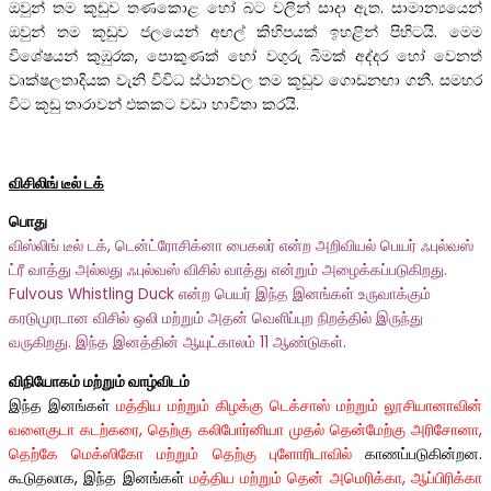
ඔවුන් තම කූඩුව තණකොළ හෝ බට වලින් සාදා ඇත. සාමාන්‍යයෙන්
ඔවුන් තම කූඩුව ජලයෙන් අඟල් කිහිපයක් ඉහළින් පිහිටයි. මෙම
විශේෂයන් කුඹුරක, පොකුණක් හෝ වගුරු බිමක් අද්දර හෝ වෙනත්
වෘක්ෂලතාදියක වැනි විවිධ ස්ථානවල තම කූඩුව ගොඩනඟා ගනී. සමහර
විට කූඩු තාරාවන් එකකට වඩා භාවිතා කරයි.
விசிலிங் டீல் டக்
பொது
விஸ்லிங் டீல் டக், டென்ட்ரோசிக்னா பைகலர் என்ற அறிவியல் பெயர் ஃபுல்வஸ்
ட்ரீ வாத்து அல்லது ஃபுல்வஸ் விசில் வாத்து என்றும் அழைக்கப்படுகிறது.
Fulvous Whistling Duck என்ற பெயர் இந்த இனங்கள் உருவாக்கும்
கரடுமுரடான விசில் ஒலி மற்றும் அதன் வெளிப்புற நிறத்தில் இருந்து
வருகிறது. இந்த இனத்தின் ஆயுட்காலம் 11 ஆண்டுகள்.
விநியோகம் மற்றும் வாழ்விடம்
இந்த இனங்கள்
மத்திய மற்றும் கிழக்கு டெக்சாஸ் மற்றும் லூசியானாவின்
வளைகுடா கடற்கரை, தெற்கு கலிபோர்னியா முதல் தென்மேற்கு அரிசோனா,
தெற்கே மெக்ஸிகோ
மற்றும் தெற்கு புளோரிடாவில்
காணப்படுகின்றன.
கூடுதலாக, இந்த இனங்கள்
மத்திய மற்றும் தென் அமெரிக்கா, ஆப்பிரிக்கா