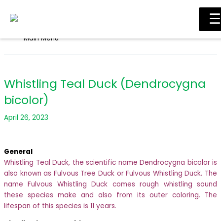
Skip to content
☰
Main Menu
Whistling Teal Duck (Dendrocygna
bicolor)
April 26, 2023
General
Whistling Teal Duck, the scientific name Dendrocygna bicolor is
also known as Fulvous Tree Duck or Fulvous Whistling Duck. The
name Fulvous Whistling Duck comes rough whistling sound
these species make and also from its outer coloring. The
lifespan of this species is 11 years.