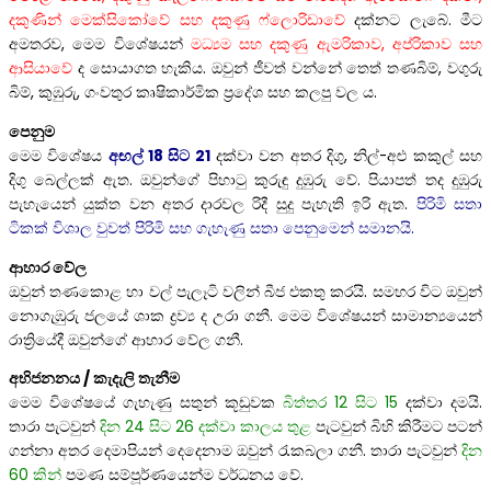
දකුණින් මෙක්සිකෝවේ සහ දකුණු ෆ්ලොරිඩාවේ
දක්නට ලැබේ. මීට
අමතරව, මෙම විශේෂයන්
මධ්‍යම සහ දකුණු ඇමරිකාව, අප්රිකාව සහ
ආසියාවේ
ද සොයාගත හැකිය. ඔවුන් ජීවත් වන්නේ තෙත් තණබිම්, වගුරු
බිම්, කුඹුරු, ගංවතුර කෘෂිකාර්මික ප්‍රදේශ සහ කලපු වල ය.
පෙනුම
මෙම විශේෂය
අඟල් 18 සිට 21
දක්වා වන අතර දිගු, නිල්-අළු කකුල් සහ
දිගු බෙල්ලක් ඇත. ඔවුන්ගේ පිහාටු කුරුඳු දුඹුරු වේ. පියාපත් තද දුඹුරු
පැහැයෙන් යුක්ත වන අතර දාරවල රිදී සුදු පැහැති ඉරි ඇත.
පිරිමි සතා
ටිකක් විශාල වුවත් පිරිමි සහ ගැහැණු සතා පෙනුමෙන් සමානයි.
ආහාර වේල
ඔවුන් තණකොළ හා වල් පැලෑටි වලින් බීජ එකතු කරයි. සමහර විට ඔවුන්
නොගැඹුරු ජලයේ ශාක ද්‍රව්‍ය ද උරා ගනී. මෙම විශේෂයන් සාමාන්‍යයෙන්
රාත්‍රියේදී ඔවුන්ගේ ආහාර වේල ගනී.
අභිජනනය / කැදැලි තැනීම
මෙම විශේෂයේ ගැහැණු සතුන් කූඩුවක
බිත්තර 12 සිට 15
දක්වා දමයි.
තාරා පැටවුන්
දින 24 සිට 26 දක්වා කාලය තුළ
පැටවුන් බිහි කිරීමට පටන්
ගන්නා අතර දෙමාපියන් දෙදෙනාම ඔවුන් රැකබලා ගනී. තාරා පැටවුන්
දින
60 කින්
පමණ සම්පූර්ණයෙන්ම වර්ධනය වේ.