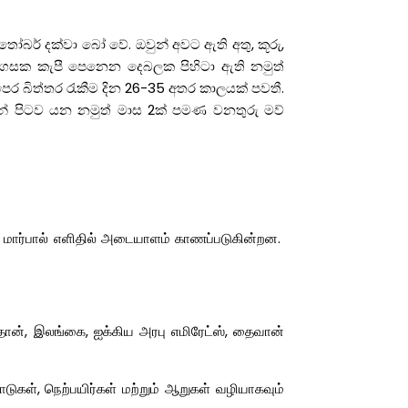
ක්තෝබර් දක්වා බෝ වේ. ඔවුන් අවට ඇති අතු, කූරු,
සක කැපී පෙනෙන දෙබලක පිහිටා ඇති නමුත්
ට පෙර බිත්තර රැකීම දින 26-35 අතර කාලයක් පවතී.
න් පිටව යන නමුත් මාස 2ක් පමණ වනතුරු මව්
் மார்பால் எளிதில் அடையாளம் காணப்படுகின்றன.
ான், இலங்கை, ஐக்கிய அரபு எமிரேட்ஸ், தைவான்
கள், நெற்பயிர்கள் மற்றும் ஆறுகள் வழியாகவும்