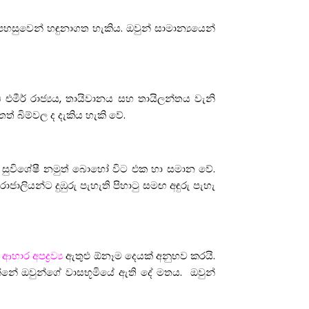
 පහසුවෙන් හඳුනාගත හැකිය. ඔවුන් සාමාන්‍යයෙන්
ාබි එමීර් රාජ්‍යය, තායිවානය සහ තායිලන්තය වැනි
ෙත් බිම්වල ද දැකිය හැකි වේ.
වඩා සුවිශේෂී නමුත් බොහෝ විට එක හා සමාන වේ.
ජාලියන්ට දුඹුරු පැහැති පිහාටු සමඟ අඳුරු පැහැ
හාර අපද්‍රව්‍ය
ඇතුළු ඕනෑම දෙයක් අනුභව කරයි.
තින්නේ ඔවුන්ගේ වාසභූමියේ ඇති දේ මතය. ඔවුන්