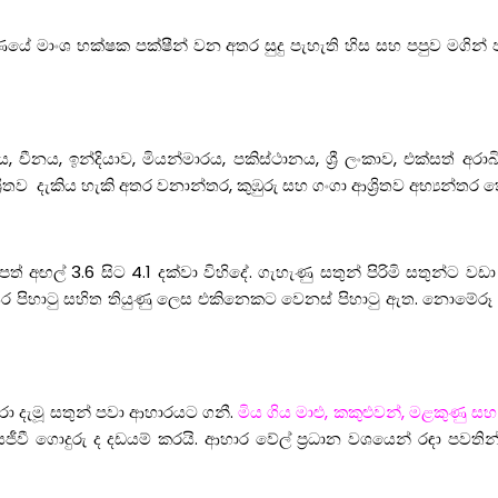
ාණයේ මාංශ භක්ෂක පක්ෂීන් වන අතර සුදු පැහැති හිස සහ පපුව මගින්
ය, චීනය, ඉන්දියාව, මියන්මාරය, පකිස්ථානය, ශ්‍රී ලංකාව, එක්සත් අර
‍රිතව දැකිය හැකි අතර වනාන්තර, කුඹුරු සහ ගංගා ආශ්‍රිතව අභ්‍යන්තර ත
 අඟල් 3.6 සිට 4.1 දක්වා විහිදේ. ගැහැණු සතුන් පිරිමි සතුන්ට 
යාසර පිහාටු සහිත තියුණු ලෙස එකිනෙකට වෙනස් පිහාටු ඇත. නොමේරූ රා
ා දැමූ සතුන් පවා ආහාරයට ගනී.
මිය ගිය මාළු, කකුළුවන්, මළකුණු සහ ආ
ි සජීවී ගොදුරු ද දඩයම් කරයි. ආහාර වේල් ප්‍රධාන වශයෙන් රඳා පව