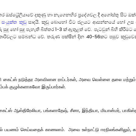
අතර ඔස්ට්‍රේලියාවේ දකුණු හා නැගෙනහිර ප්‍රදේශවල දී අගෝස්තු සිට ඔ
ා සංයුක්ත කූඩු
සාදයි. කූඩු බොහෝ විට ජලයට ආසන්නයේ හෝ උස ග
ු සුදු හෝ සුදු පැහැති බිත්තර 1-3 ක් ඇතුළත් වේ. පැටවුන් බිහි කිරීම
කාරිවලට සම්බන්ධ වේ. තරුණ පක්ෂීන් දින 40-56කට පසුව කූඩුවෙ
மினி கைட்ஸ் நடுத்தர அளவிலான ராப்டர்கள், அவை வெள்ளை தலை மற்றும
க் குழுக்களாகவோ இருப்பார்கள்.
் ஆஸ்திரேலியா, பங்களாதேஷ், சீனா, இந்தியா, மியான்மர், பாகிஸ்த
ல் பயணம் செய்வதைக் காணலாம். அவை உள்நாட்டு ஈரநிலங்களிலும், காடு