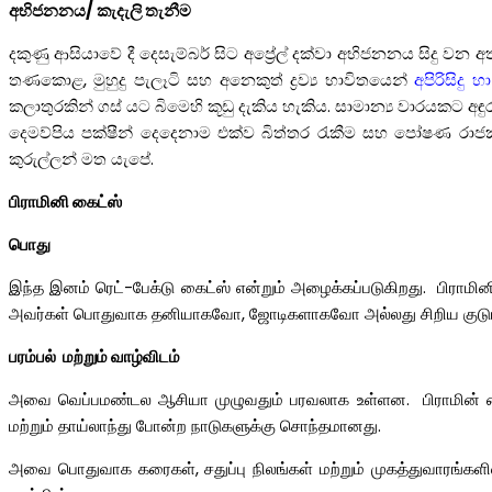
අභිජනනය/ කැදැලි තැනීම
දකුණු ආසියාවේ දී දෙසැම්බර් සිට අප්‍රේල් දක්වා අභිජනනය සිදු වන 
තණකොළ, මුහුදු පැලෑටි සහ අනෙකුත් ද්‍රව්‍ය භාවිතයෙන්
අපිරිසිදු හ
කලාතුරකින් ගස් යට බිමෙහි කූඩු දැකිය හැකිය. සාමාන්‍ය වාරයකට අඳුර
දෙමව්පිය පක්ෂීන් දෙදෙනාම එක්ව බිත්තර රැකීම සහ පෝෂණ රාජ
කුරුල්ලන් මත යැපේ.
பிராமினி கைட்ஸ்
பொது
இந்த இனம் ரெட்-பேக்டு கைட்ஸ் என்றும் அழைக்கப்படுகிறது. பிரா
அவர்கள் பொதுவாக தனியாகவோ, ஜோடிகளாகவோ அல்லது சிறிய குடும்ப
பரம்பல் மற்றும் வாழ்விடம்
அவை வெப்பமண்டல ஆசியா முழுவதும் பரவலாக உள்ளன. பிராமின் கைட்ஸ
மற்றும் தாய்லாந்து போன்ற நாடுகளுக்கு சொந்தமானது.
அவை பொதுவாக கரைகள், சதுப்பு நிலங்கள் மற்றும் முகத்துவாரங்களி