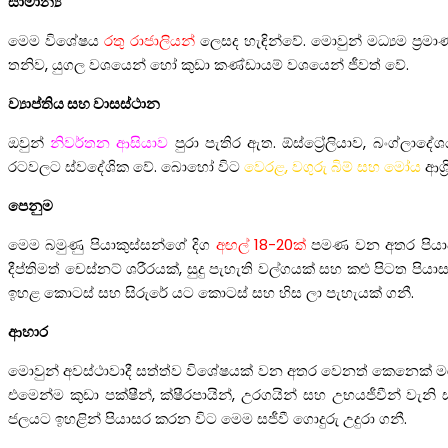
සාමාන්‍ය
මෙම විශේෂය
රතු රාජාලියන්
ලෙසද හැඳින්වේ. මොවුන් මධ්‍යම ප්‍රම
තනිව, යුගල වශයෙන් හෝ කුඩා කණ්ඩායම් වශයෙන් ජීවත් වේ.
ව්‍යාප්තිය සහ වාසස්ථාන
ඔවුන්
නිවර්තන ආසියාව
පුරා පැතිර ඇත. ඕස්ට්‍රේලියාව, බංග්ලාදේශ
රටවලට ස්වදේශික වේ. බොහෝ විට
වෙරළ, වගුරු බිම් සහ මෝය
ආශ්
පෙනුම
මෙම බමුණු පියාකුස්සන්ගේ දිග
අඟල් 18-20ක්
පමණ වන අතර පියාපත්
දීප්තිමත් චෙස්නට් ශරීරයක්, සුදු පැහැති වල්ගයක් සහ කළු පිටත පි
ඉහළ කොටස් සහ සිරුරේ යට කොටස් සහ හිස ලා පැහැයක් ගනී.
ආහාර
මොවුන් අවස්ථාවාදී සත්ත්ව විශේෂයක් වන අතර වෙනත් කෙනෙක් මර
එමෙන්ම කුඩා පක්ෂීන්, ක්ෂීරපායින්, උරගයින් සහ උභයජීවීන් වැන
ජලයට ඉහළින් පියාසර කරන විට මෙම සජීවී ගොදුරු උදුරා ගනී.