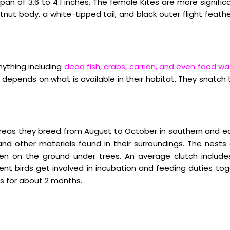
an of 3.6 to 4.1 inches. The female Kites are more signific
tnut body, a white-tipped tail, and black outer flight fea
nything including
dead fish, crabs, carrion, and even food w
depends on what is available in their habitat. They snatch t
reas they breed from August to October in southern and eas
and other materials found in their surroundings. The nests
een on the ground under trees. An average clutch includes
ent birds get involved in incubation and feeding duties tog
s for about 2 months.