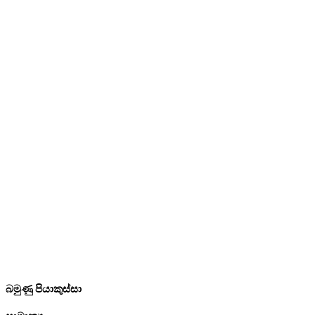
බමුණු පියාකුස්සා