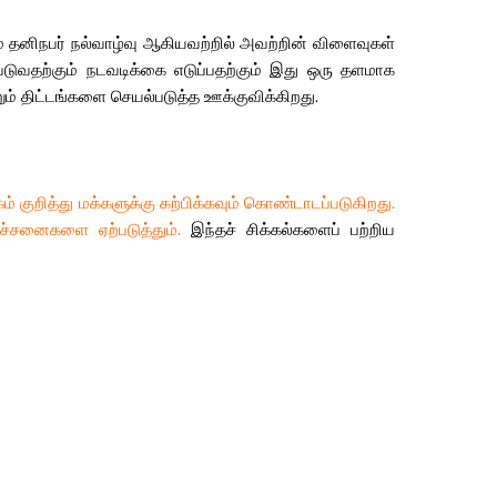
்
தனிநபர்
நல்வாழ்வு
ஆகியவற்றில்
அவற்றின்
விளைவுகள்
படுவதற்கும்
நடவடிக்கை
எடுப்பதற்கும்
இது
ஒரு
தளமாக
ும்
திட்டங்களை
செயல்படுத்த
ஊக்குவிக்கிறது
.
கம்
குறித்து
மக்களுக்கு
கற்பிக்கவும்
கொண்டாடப்படுகிறது
.
ரச்சனைகளை
ஏற்படுத்தும்
.
இந்தச்
சிக்கல்களைப்
பற்றிய