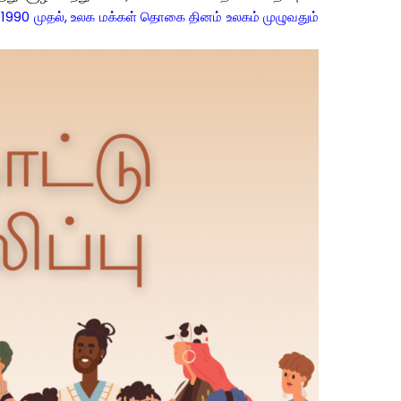
, 1990
முதல்
,
உலக
மக்கள்
தொகை
தினம்
உலகம்
முழுவதும்