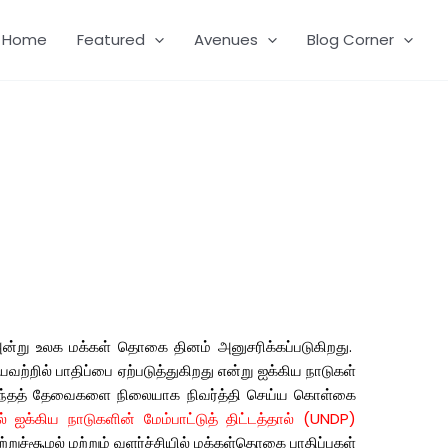
Home
Featured
Avenues
Blog Corner
ன்று
உலக
மக்கள்
தொகை
தினம்
அனுசரிக்கப்படுகிறது
.
வற்றில்
பாதிப்பை
ஏற்படுத்துகிறது
என்று
ஐக்கிய
நாடுகள்
்தத்
தேவைகளை
நிலையாக
நிவர்த்தி
செய்ய
கொள்கை
்
ஐக்கிய
நாடுகளின்
மேம்பாட்டுத்
திட்டத்தால்
(UNDP)
ுற்றுச்சூழல்
மற்றும்
வளர்ச்சியில்
மக்கள்தொகை
பாதிப்புகள்