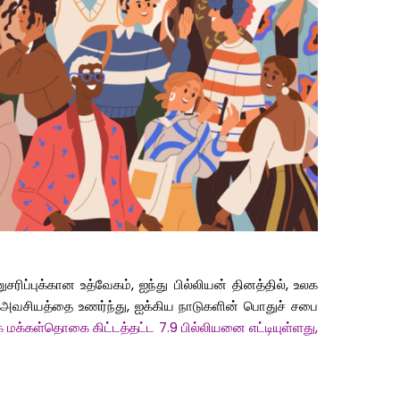
சரிப்புக்கான
உத்வேகம்
,
ஐந்து
பில்லியன்
தினத்தில்
,
உலக
அவசியத்தை
உணர்ந்து
,
ஐக்கிய
நாடுகளின்
பொதுச்
சபை
க
மக்கள்தொகை
கிட்டத்தட்ட
7.9
பில்லியனை
எட்டியுள்ளது
,