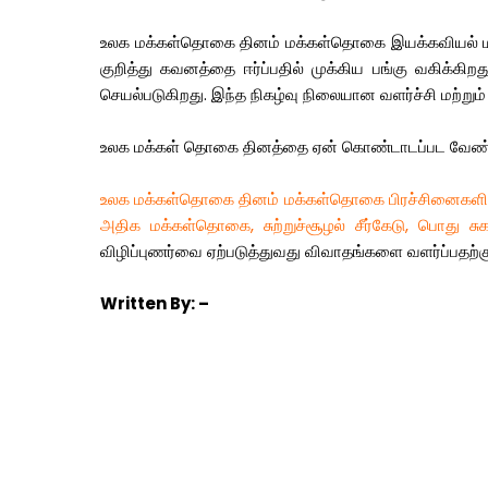
உலக
மக்கள்தொகை
தினம்
மக்கள்தொகை
இயக்கவியல்
குறித்து
கவனத்தை
ஈர்ப்பதில்
முக்கிய
பங்கு
வகிக்கிறத
செயல்படுகிறது
.
இந்த
நிகழ்வு
நிலையான
வளர்ச்சி
மற்றும்
உலக
மக்கள்
தொகை
தினத்தை
ஏன்
கொண்டாடப்பட
வேண்
உலக
மக்கள்தொகை
தினம்
மக்கள்தொகை
பிரச்சினைகளி
அதிக
மக்கள்தொகை
,
சுற்றுச்சூழல்
சீர்கேடு
,
பொது
சு
விழிப்புணர்வை
ஏற்படுத்துவது
விவாதங்களை
வளர்ப்பதற்க
Written
By: –