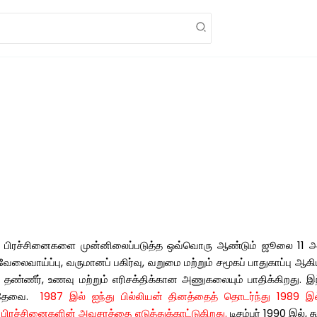
பிரச்சினைகளை
முன்னிலைப்படுத்த
ஒவ்வொரு
ஆண்டும்
ஜூலை
11
அ
வேலைவாய்ப்பு
,
வருமானப்
பகிர்வு
,
வறுமை
மற்றும்
சமூகப்
பாதுகாப்பு
ஆகிய
,
தண்ணீர்
,
உணவு
மற்றும்
எரிசக்திக்கான
அணுகலையும்
பாதிக்கிறது
.
இந
தேவை
.
1987
இல்
ஐந்து
பில்லியன்
தினத்தைத்
தொடர்ந்து
1989
இல
பிரச்சினைகளின்
அவசரத்தை
எடுத்துக்காட்டுகிறது
.
டிசம்பர்
1990
இல்
,
ச