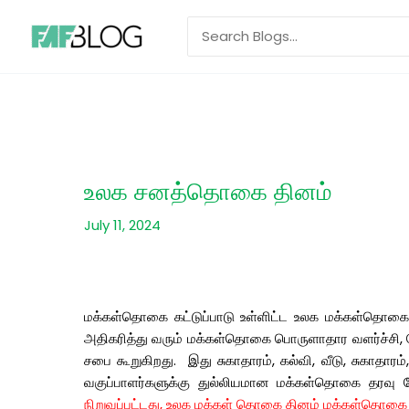
Skip
Search
to
for:
content
உலக சனத்தொகை தினம்
July 11, 2024
மக்கள்தொகை
கட்டுப்பாடு
உள்ளிட்ட
உலக
மக்கள்தொகை
அதிகரித்து
வரும்
மக்கள்தொகை
பொருளாதார
வளர்ச்சி
,
சபை
கூறுகிறது
.
இது
சுகாதாரம்
,
கல்வி
,
வீடு
,
சுகாதாரம்
வகுப்பாளர்களுக்கு
துல்லியமான
மக்கள்தொகை
தரவு
நிறுவப்பட்டது
,
உலக
மக்கள்
தொகை
தினம்
மக்கள்தொகை