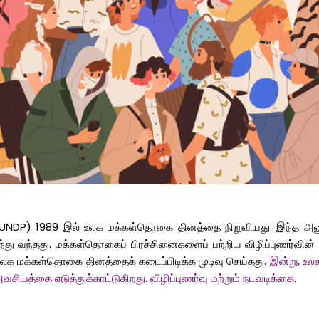
UNDP) 1989
இல்
உலக
மக்கள்தொகை
தினத்தை
நிறுவியது
.
இந்த
அனு
்து
வந்தது
.
மக்கள்தொகைப்
பிரச்சினைகளைப்
பற்றிய
விழிப்புணர்வின்
உலக
மக்கள்தொகை
தினத்தைக்
கடைப்பிடிக்க
முடிவு
செய்தது
.
இன்று
,
உல
அவசியத்தை
எடுத்துக்காட்டுகிறது
.
விழிப்புணர்வு
மற்றும்
நடவடிக்கை
.