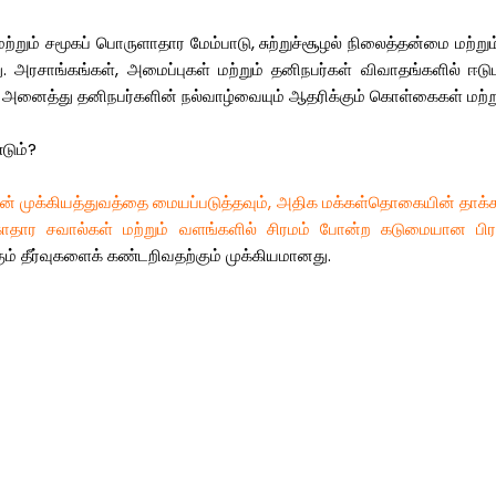
மற்றும்
சமூகப்
பொருளாதார
மேம்பாடு
,
சுற்றுச்சூழல்
நிலைத்தன்மை
மற்றும
ு
.
அரசாங்கங்கள்
,
அமைப்புகள்
மற்றும்
தனிநபர்கள்
விவாதங்களில்
ஈடு
அனைத்து
தனிநபர்களின்
நல்வாழ்வையும்
ஆதரிக்கும்
கொள்கைகள்
மற்ற
டும்
?
ன்
முக்கியத்துவத்தை
மையப்படுத்தவும்
,
அதிக
மக்கள்தொகையின்
தாக்
காதார
சவால்கள்
மற்றும்
வளங்களில்
சிரமம்
போன்ற
கடுமையான
பி
ும்
தீர்வுகளைக்
கண்டறிவதற்கும்
முக்கியமானது
.