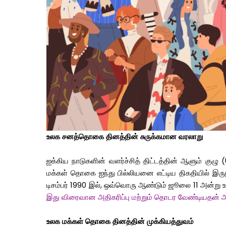
உலக
சனத்தொகை
தினத்தின்
சுருக்கமான
வரலாறு
ஐக்கிய
நாடுகளின்
வளர்ச்சித்
திட்டத்தின்
ஆளும்
குழு
(
மக்கள்
தொகை
ஐந்து
பில்லியனை
எட்டிய
திகதியில்
இருந
டிசம்பர்
1990
இல்
,
ஒவ்வொரு
ஆண்டும்
ஜூலை
11
அன்று
இது
விரைவான
அதிகரிப்பு
மற்றும்
தொடர
வேண்டியதன்
உலக
மக்கள்
தொகை
தினத்தின்
முக்கியத்துவம்