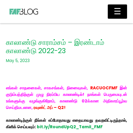
Skip
Main
☰
to
Men
content
காலாண்டு சாராம்சம் – இரண்டாம்
காலாண்டு 2022-23
May 5, 2023
எங்கள் சாதனைகள், சாகசங்கள், நினைவுகள்,
RACUOCFMF
இன்
குடும்பத்திற்குள் முழு நிரம்பிய காலாண்டில்! நாங்கள் பெருமையுடன்
உங்களுக்கு வழங்குகிறோம், காலாண்டு 02க்கான அதிகாரப்பூர்வ
செய்திமடலான,
ரவுண்ட் அப் – Q2!
காலாண்டிற்குள் நீங்கள் எப்போதாவது எதையாவது தவறவிட்டிருந்தால்,
கிளிக் செய்யவும்:
bit.ly/RoundUpQ2_Tamil_FMF