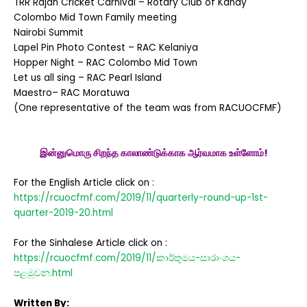
TRR Rajan Cricket Carnival – Rotary Club of Kandy
Colombo Mid Town Family meeting
Nairobi Summit
Lapel Pin Photo Contest – RAC Kelaniya
Hopper Night – RAC Colombo Mid Town
Let us all sing – RAC Pearl Island
Maestro– RAC Moratuwa
(One representative of the team was from RACUOCFMF)
இன்னுமொரு சிறந்த காலாண்டுக்காக ஆர்வமாக உள்ளோம்!
For the English Article click on :
https://rcuocfmf.com/2019/11/quarterly-round-up-1st-
quarter-2019-20.html
For the Sinhalese Article click on :
https://rcuocfmf.com/2019/11/කාර්තුමය-සාරාංශය-
පළමුවන.html
Written By: