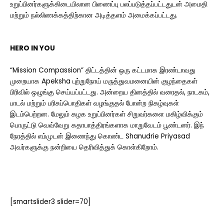
உறுப்பினர்களுக்கிடையிலான பிணைப்பு பலப்படுத்தப்பட்டதுடன் அமைதி
மற்றும் நல்லிணக்கத்திற்கான அடித்தளம் அமைக்கப்பட்டது.
HERO IN YOU
“Mission Compassion” திட்டத்தின் ஒரு கட்டமாக இரண்டாவது
முறையாக Apeksha புற்றுநோய் மருத்துவமனையின் குழந்தைகள்
பிரிவில் ஒழுங்கு செய்யப்பட்டது. அன்றைய தினத்தில் வரைதல், நாடகம்,
பாடல் ம‌ற்று‌ம் பரிசுப்பொதிகள் வழங்குதல் போன்ற நிகழ்வுகள்
இடம்பெற்றன. மேலும் கழக உறுப்பினர்கள் சிறுவர்களை மகிழ்விக்கும்
பொருட்டு வெவ்வேறு கதாபாத்திரங்களாக மாறுவேடம் பூண்டனர். இந்
நேரத்தில் எம்முடன் இணைந்து கொண்ட Shanudrie Priyasad
அவர்களுக்கு நன்றியை தெரிவித்துக் கொள்கிறோம்.
[smartslider3 slider=70]