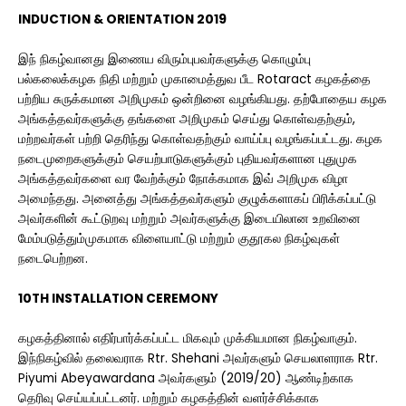
INDUCTION & ORIENTATION 2019
இந் நிகழ்வானது இணைய விரும்புபவர்களுக்கு கொழும்பு
பல்கலைக்கழக நிதி மற்றும் முகாமைத்துவ பீட Rotaract கழகத்தை
பற்றிய சுருக்கமான அறிமுகம் ஒன்றினை வழங்கியது. தற்போதைய கழக
அங்கத்தவர்களுக்கு தங்களை அறிமுகம் செய்து கொள்வதற்கும்,
மற்றவர்கள் பற்றி தெரிந்து கொள்வதற்கும் வாய்ப்பு வழங்கப்பட்டது. கழக
நடைமுறைகளுக்கும் செயற்பாடுகளுக்கும் புதியவர்களான புதுமுக
அங்கத்தவர்களை வர வேற்க்கும் நோக்கமாக இவ் அறிமுக விழா
அமைந்தது. அனைத்து அங்கத்தவர்களும் குழுக்களாகப் பிரிக்கப்பட்டு
அவர்களின் கூட்டுறவு மற்றும் அவர்களுக்கு இடையிலான உறவினை
மேம்படுத்தும்முகமாக விளையாட்டு மற்றும் குதூகல நிகழ்வுகள்
நடைபெற்றன.
10TH INSTALLATION CEREMONY
கழகத்தினால் எதிர்பார்க்கப்பட்ட மிகவும் முக்கியமான நிகழ்வாகும்.
இந்நிகழ்வில் தலைவராக Rtr. Shehani அவர்களும் செயலாளராக Rtr.
Piyumi Abeyawardana அவர்களும் (2019/20) ஆண்டிற்காக
தெரிவு செய்யப்பட்டனர். மற்றும் கழகத்தின் வளர்ச்சிக்காக