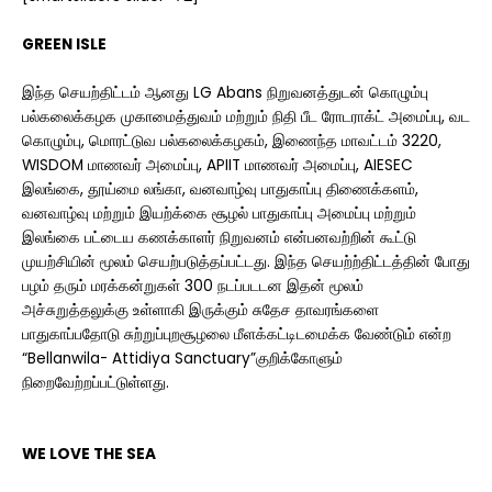
GREEN ISLE
இந்த செயற்திட்டம் ஆனது LG Abans நிறுவனத்துடன் கொழும்பு
பல்கலைக்கழக முகாமைத்துவம் மற்றும் நிதி பீட ரோடராக்ட் அமைப்பு, வட
கொழும்பு, மொரட்டுவ பல்கலைக்கழகம், இணைந்த மாவட்டம் 3220,
WISDOM மாணவர் அமைப்பு, APIIT மாணவர் அமைப்பு, AIESEC
இலங்கை, தூய்மை லங்கா, வனவாழ்வு பாதுகாப்பு திணைக்களம்,
வனவாழ்வு மற்றும் இயற்க்கை சூழல் பாதுகாப்பு அமைப்பு மற்றும்
இலங்கை பட்டைய கணக்காளர் நிறுவனம் என்பனவற்றின் கூட்டு
முயற்சியின் மூலம் செயற்படுத்தப்பட்டது. இந்த செயற்ற்திட்டத்தின் போது
பழம் தரும் மரக்கன்றுகள் 300 நடப்படடன இதன் மூலம்
அச்சுறுத்தலுக்கு உள்ளாகி இருக்கும் சுதேச தாவரங்களை
பாதுகாப்பதோடு சுற்றுப்புறசூழலை மீளக்கட்டிடமைக்க வேண்டும் என்ற
“Bellanwila- Attidiya Sanctuary”குறிக்கோளும்
நிறைவேற்றப்பட்டுள்ளது.
WE LOVE THE SEA