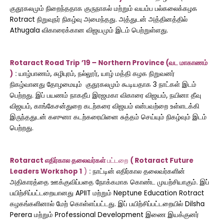
குதூகலமும் நிறைந்ததாக குருநாகல் மற்றும் வயம்ப பல்கலைக்கழக
Rotract நிறுவுநர் நிகழ்வு அமைந்தது. அத்துடன் அத்தினத்தில்
Athugala விகாரைக்கான விஜயமும் இடம் பெற்றுள்ளது.
Rotaract Road Trip ’19 – Northern Province (வட மாகாணம்
)
: யாழ்பாணம், சுழிபுரம், நல்லூர், யாழ் மத்தி கழக நிறுவனர்
நிகழ்வானது தோழமையும் குதூகலமும் கூடியதாக 3 நாட்கள் இடம்
பெற்றது. இப் பயணம் நாகதீப இரஜமகா விகாரை விஜயம், நயினா தீவு
விஜயம், காங்கேசன்துறை கடற்கரை விஜயம் என்பவற்றை உள்ளடக்கி
இருந்ததுடன் கஸுனா கடற்கரையினை சுத்தம் செய்யும் நிகழ்வும் இடம்
பெற்றது.
Rotaract எதிர்கால தலைவர்கள்
பட்டறை
( Rotaract Future
Leaders Workshop 1
)
: நாட்டின் எதிர்கால தலைவர்களின்
அதிகாரத்தை ஊக்குவிப்பதை நோக்கமாக கொண்ட முயற்சியாகும். இப்
பயிற்சிப்பட்டறையானது APIIT ம‌ற்று‌ம் Neptune Education Rotract
கழகங்களினால் மேற் கொள்ளப்பட்டது. இப் பயிற்சிப்பட்டறையில் Dilsha
Perera மற்றும் Professional Development இணை இயக்குனர்