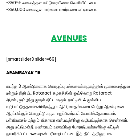
வது
-350
வலைத்தள கட்டுரையினை வெளியிட்டமை.
-350,000 வலைதள பார்வையாளர்களை எட்டியமை.
AVENUES
[smartslider3 slider=69]
ARAMBAYAK ‘19
கடந்த 3 ஆண்டுகளாக கொழும்பு பல்கலைக்கழகத்தின் முகாமைத்துவ
மற்றும் நிதி பீட Rotaract கழகத்தின் ஒவ்வொரு Rotaract
ஆண்டிலும் இது முதல் திட்டமாகும். நாட்டின் 4 முக்கிய
வழிபாட்டுத்தலங்களிலிருந்தும் ஆசிர்வாதங்களை பெற்று ஆண்டினை
ஆரம்பிக்கும் பொருட்டு கழக உறுப்பினர்கள் கோவில்,தேவாலயம்,
பள்ளிவாசல் மற்றும் விகாரை என்பவற்றிற்கு வழிபாட்டிற்காக சென்றனர்.
அது மட்டுமன்றி அன்றாடம் உணவிற்கு போராடுபவர்களிற்கு வீட்டில்
தயாரிக்ப்பட்ட உணவுகள் பரிமாறப்பட்டன. இத் திட்டத்தினூடாக