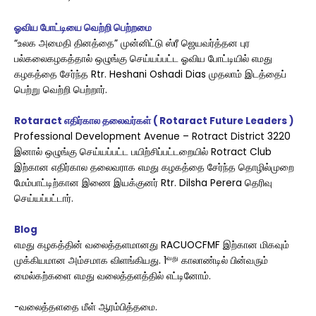
ஓவிய போட்டியை வெற்றி பெற்றமை
“உலக அமைதி தினத்தை” முன்னிட்டு ஸ்ரீ ஜெயவர்த்தன புர
பல்கலைகழகத்தால் ஒழுங்கு செய்யப்பட்ட ஓவிய போட்டியில் எமது
கழகத்தை சேர்ந்த Rtr. Heshani Oshadi Dias முதலாம் இடத்தைப்
பெற்று வெற்றி பெற்றார்.
Rotaract எதிர்கால தலைவர்கள் ( Rotaract Future Leaders )
Professional Development Avenue – Rotract District 3220
இனால் ஒழுங்கு செய்யப்பட்ட பயிற்சிப்பட்டறையில் Rotract Club
இற்கான எதிர்கால தலைவராக எமது கழகத்தை சேர்ந்த தொழில்முறை
மேம்பாட்டிற்கான இணை இயக்குனர் Rtr. Dilsha Perera தெரிவு
செய்யப்பட்டார்.
Blog
எமது கழகத்தின் வலைத்தளமானது RACUOCFMF இற்கான மிகவு‌ம்
வது
முக்கியமான அம்சமாக விளங்கியது. 1
காலாண்டில் பின்வரும்
மைல்கற்களை எமது வலைத்தளத்தில் எட்டினோம்.
-வலைத்தளதை மீள் ஆரம்பித்தமை.