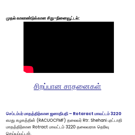
முதல் காலாண்டுக்கான சிறு-நினைவூட்டல்:
சிறப்பான
சாதனைகள்
செப்டம்பர் மாதத்திற்கான ஜனாதிபதி – Rotaract மாவட்டம் 3220
எமது கழகத்தின் (RACUOCFMF) தலைவர் Rtr. Shehani புரட்டாதி
மாதத்திற்கான Rotract மாவட்டம் 3220 தலைவராக தெரிவு
செய்யப்பட்டார்.