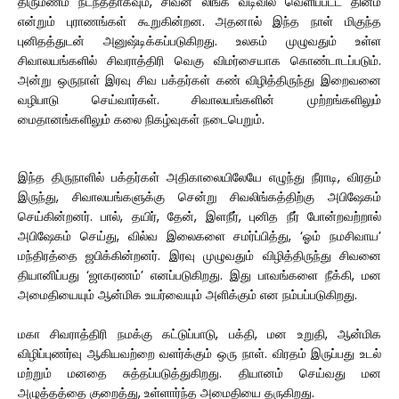
திருமணம் நடந்ததாகவும், சிவன் லிங்க வடிவில் வெளிப்பட்ட தினம்
என்றும் புராணங்கள் கூறுகின்றன. அதனால் இந்த நாள் மிகுந்த
புனிதத்துடன் அனுஷ்டிக்கப்படுகிறது. உலகம் முழுவதும் உள்ள
சிவாலயங்களில் சிவராத்திரி வெகு விமர்சையாக கொண்டாடப்படும்.
அன்று ஒருநாள் இரவு சிவ பக்தர்கள் கண் விழித்திருந்து இறைவனை
வழிபாடு செய்வார்கள். சிவாலயங்களின் முற்றங்களிலும்
மைதானங்களிலும் கலை நிகழ்வுகள் நடைபெறும்.
இந்த திருநாளில் பக்தர்கள் அதிகாலையிலேயே எழுந்து நீராடி, விரதம்
இருந்து, சிவாலயங்களுக்கு சென்று சிவலிங்கத்திற்கு அபிஷேகம்
செய்கின்றனர். பால், தயிர், தேன், இளநீர், புனித நீர் போன்றவற்றால்
அபிஷேகம் செய்து, வில்வ இலைகளை சமர்ப்பித்து, ‘ஓம் நமசிவாய’
மந்திரத்தை ஜபிக்கின்றனர். இரவு முழுவதும் விழித்திருந்து சிவனை
தியானிப்பது ‘ஜாகரணம்’ எனப்படுகிறது. இது பாவங்களை நீக்கி, மன
அமைதியையும் ஆன்மிக உயர்வையும் அளிக்கும் என நம்பப்படுகிறது.
மகா சிவராத்திரி நமக்கு கட்டுப்பாடு, பக்தி, மன உறுதி, ஆன்மிக
விழிப்புணர்வு ஆகியவற்றை வளர்க்கும் ஒரு நாள். விரதம் இருப்பது உடல்
மற்றும் மனதை சுத்தப்படுத்துகிறது. தியானம் செய்வது மன
அழுத்தத்தை குறைத்து, உள்ளார்ந்த அமைதியை தருகிறது.