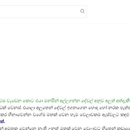
දවස වැඩෙන කොට එයා මනසින් අල්ලගන්න දේවල් අනුව අලුත් අත්දැකී
 ගොඩක් වෙනස්. එයාලා අලුතෙන් දේවල් ඉගනගෙන හොද හෝ නරක පැත
කර හිනාවෙන්න වගේම මතක් වෙන හැම වෙලාවකම ඇස්වලට කඳුළු එ
ක්.
අමතක වෙන්නෙ නැති උනත් මතක් වෙන වෙලාවට හිතෙන් කඩාගෙන