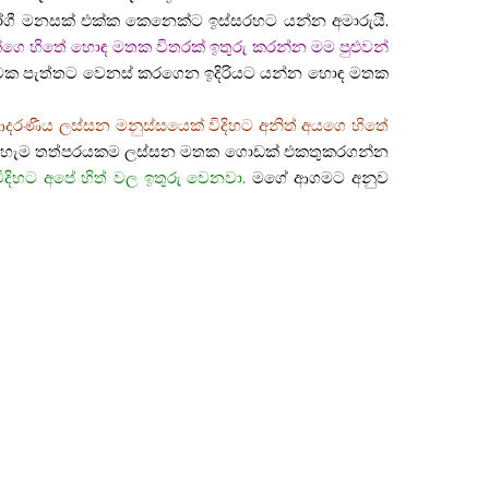
ගී මනසක් එක්ක කෙනෙක්ට ඉස්සරහට යන්න අමාරුයි.
ගෙ හිතේ හොඳ මතක විතරක් ඉතුරු කරන්න මම පුළුවන්
ත්මක පැත්තට වෙනස් කරගෙන ඉදිරියට යන්න හොඳ මතක
 ආදරණීය ලස්සන මනුස්සයෙක් විදිහට අනිත් අයගෙ හිතේ
වෙන් හැම තත්පරයකම ලස්සන මතක ගොඩක් එකතුකරගන්න
හට අපේ හිත් වල ඉතුරු වෙනවා.
මගේ ආගමට අනුව