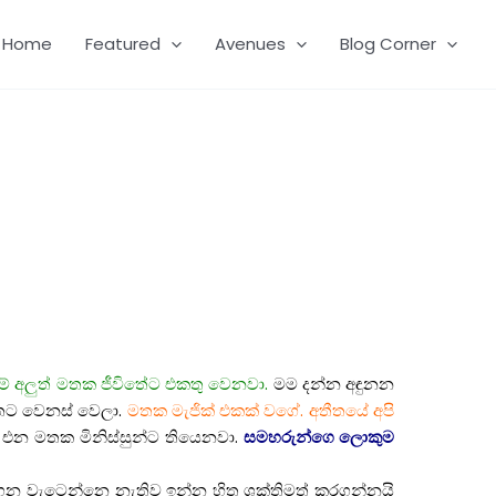
Home
Featured
Avenues
Blog Corner
ම් අලුත් මතක ජීවිතේට එකතු වෙනවා.
මම දන්න අඳුනන
්තට වෙනස් වෙලා.
මතක මැජික් එකක් වගේ. අතීතයේ අපි
න මතක මිනිස්සුන්ට තියෙනවා.
සමහරුන්ගෙ ලොකුම
 වැටෙන්නෙ නැතිව ඉන්න හිත ශක්තිමත් කරගන්නයි