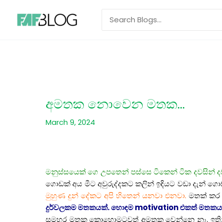
Skip
Search
to
for:
content
අමතක නොවෙන මතක…
March 9, 2024
මනුස්සයෙක් ගෙ උපතෙන් පස්සෙ ටිකෙන් ටික දවසින් 
ගොඩක් අය මීට අවුරුද්දකට කලින් ඉඳියට වඩා දැන්
මුහුණ දුන් දේකට අපි හිතෙන් යනවා එනවා.
මතක් කර 
දුර්වලකම මතකයක්. හොඳම motivation එකත් මතකය
සමහර මතක කොහොමටවත් අමතක වෙන්නෙ නෑ. ඉතින් 