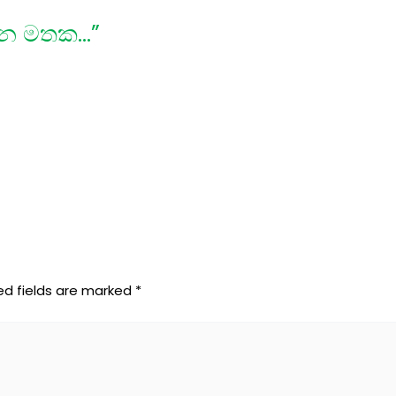
ෙන මතක…”
ed fields are marked
*