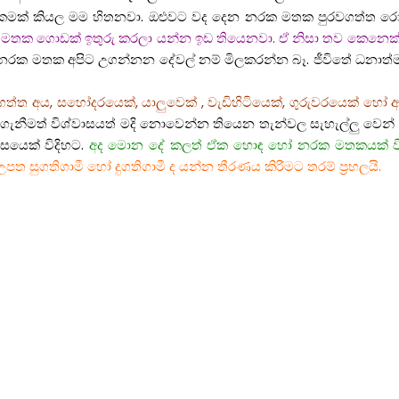
කමක් කියල මම හිතනවා. ඔළුවට වද දෙන නරක මතක පුරවගත්ත රෝ
 මතක ගොඩක් ඉතුරු කරලා යන්න ඉඩ තියෙනවා. ඒ නිසා තව කෙනෙක්
ි නරක මතක අපිට උගන්නන දේවල් නම් මිලකරන්න බෑ. ජීවිතේ ධනා
ගත්ත අය, සහෝදරයෙක්, යාලුවෙක් , වැඩිහිටියෙක්, ගුරුවරයෙක් හෝ
් ගැනීමත් විශ්වාසයත් මදි නොවෙන්න තියෙන තැන්වල සැහැල්ලු 
්සයෙක් විදිහට.
අද මොන දේ කලත් ඒක හොඳ හෝ නරක මතකයක් විදි
ගතිගාමී හෝ දුගතිගාමී ද යන්න තීරණය කිරීමට තරම් ප්‍රභලයි.