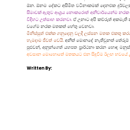
ඕන. ඕනම දේකට අසීමිත වටිනාකමක් දෙනඑක දුර්වල
සීමාවක් ඇතුව ආශ්‍රය නොකරොත් අනිවාර්යෙන්ම නරක
විදිහට උත්සාහ කරනවා.
ඒ උනාට අපි කව්රුත් අකමැත
වගේම නරක මතකත් හේතු වෙනවා.
මිනිස්සුත් එක්ක ගනුදෙනු වලදි ලස්සන මතක එකතු කර
හැමදාම ජීවත් වෙයි.
අනිත් මොනදේ නැතිවුනත් තේරුම
පුළුවන්, අනුන්ගෙත් යහපත ප්‍රාර්ථනා කරන හොඳ මනුස
අවසාන මොහොතේ මතකයට එන සිදුවීම ඊලඟ භවයේ උපත සු
Written By: