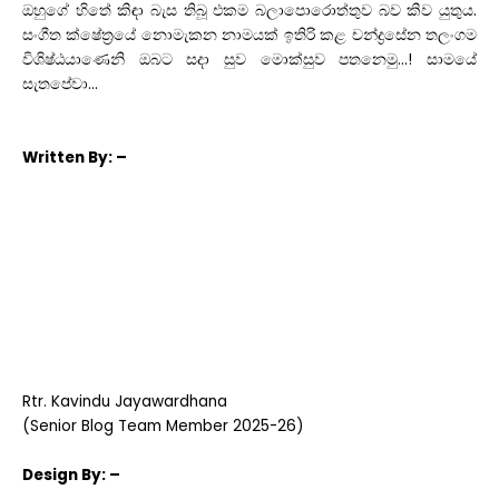
ඔහුගේ හිතේ කිඳා බැස තිබූ එකම බලාපොරොත්තුව බව කිව යුතුය.
සංගීත ක්ෂේත්‍රයේ නොමැකන නාමයක් ඉතිරි කළ චන්ද්‍රසේන තලංගම
විශිෂ්ඨයාණෙනි ඔබට සදා සුව මොක්සුව පතනෙමු…! සාමයේ
සැතපේවා…
Written
By: –
Rtr. Kavindu Jayawardhana
(Senior Blog Team Member 2025-26)
Design
By: –