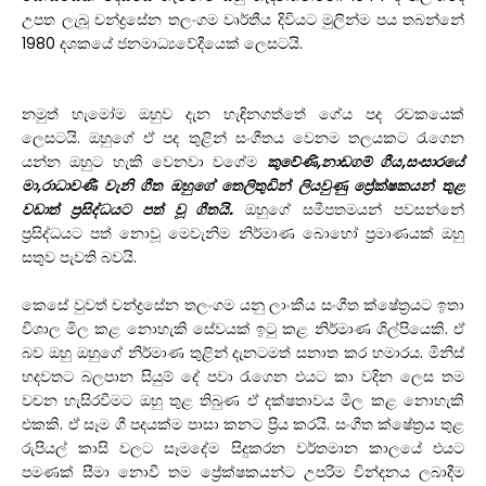
උපත ලැබූ චන්ද්‍රසේන තලංගම වෘ‍ර්තීය දිවියට මුලින්ම පය තබන්නේ
1980 දශකයේ ජනමාධ්‍යවේදීයෙක් ලෙසටයි.
නමුත් හැමෝම ඔහුව දැන හැඳිනගත්තේ ගේය පද රචකයෙක්
ලෙසටයි. ඔහුගේ ඒ පද තුළින් සංගීතය වෙනම තලයකට රැගෙන
යන්න ඔහුට හැකි වෙනවා වගේම
කුවේණි,නාඩගම් ගීය,සංසාරයේ
මා,රාධාවණී
වැනි ගීත ඔහුගේ තෙලිතුඩින් ලියවුණු ප්‍රේක්ෂකයන් තුළ
වඩාත් ප්‍රසිද්ධයට පත් වූ ගීතයි.
ඔහුගේ සමීපතමයන් පවසන්නේ
ප්‍රසිද්ධයට පත් නොවූ මෙවැනිම නිර්මාණ බොහෝ ප්‍රමාණයක් ඔහු
සතුව පැවති බවයි.
කෙසේ වුවත් චන්ද්‍රසේන තලංගම යනු ලාංකීය සංගීත ක්ෂේත්‍රයට ඉතා
විශාල මිල කළ නොහැකි සේවයක් ඉටු කළ නිර්මාණ ශිල්පියෙකි. ඒ
බව ඔහු ඔහුගේ නිර්මාණ තුළින් දැනටමත් සනාත කර හමාරය. මිනිස්
හදවතට බලපාන සියුම් දේ පවා රැගෙන එයට කා වදින ලෙස තම
වචන හැසිරවීමට ඔහු තුළ තිබුණ ඒ දක්ෂතාවය මිල කළ නොහැකි
එකකි. ඒ සෑම ගී පදයක්ම පාසා කනට ප්‍රිය කරයි. සංගීත ක්ෂේත්‍රය තුළ
රුපියල් කාසි වලට සෑමදේම සිදුකරන වර්තමාන කාලයේ එයට
පමණක් සීමා නොවී තම ප්‍රේක්ෂකයන්ට උපරිම වින්දනය ලබාදීම