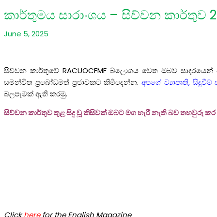
කාර්තුමය සාරාංශය – සිව්වන කාර්තුව
June 5, 2025
සිව්වන කාර්තුවේ RACUOCFMF බ්ලොගය වෙත ඔබව සාදරයෙන් පිළ
සමන්විත ප්‍රබෝධමත් ප්‍රජාවකට කිමිදෙන්න.
අපගේ ව්‍යාපෘති, සිදු
බලපෑමක් ඇති කරමු.
සිව්වන කාර්තුව තුළ සිදු වූ කිසිවක් ඔබට මග හැරී නැති බව තහවුරු ක
Click
here
for the English Magazine