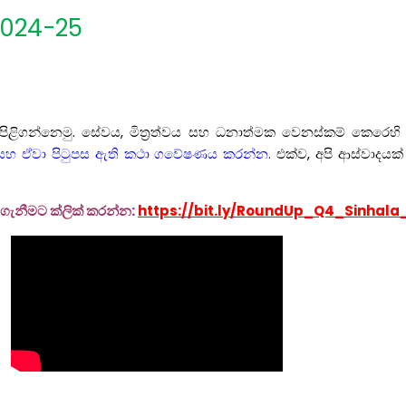
 2024-25
ිගන්නෙමු. සේවය, මිත්‍රත්වය සහ ධනාත්මක වෙනස්කම් කෙරෙහි 
වීම් සහ ඒවා පිටුපස ඇති කථා ගවේෂණය කරන්න.
එක්ව, අපි ආස්වාදයක්
ර ගැනීමට ක්ලික් කරන්න:
https://bit.ly/RoundUp_Q4_Sinhal