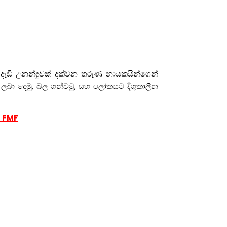
දැඩි උනන්දුවක් දක්වන තරුණ නායකයින්ගෙන්
 ලබා දෙමු, බල ගන්වමු, සහ ලෝකයට දිගුකාලීන
a_FMF