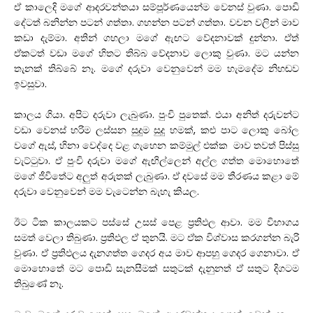
ඒ කාලෙදි මගේ ආදරවන්තයා සම්පූර්ණයෙන්ම වෙනස් වුණා. පොඩි
දේටත් බනින්න පටන් ගත්තා. ගහන්න පටන් ගත්තා. වචන වලින් මාව
කඩා දැම්මා. අතින් ගහලා මගේ ඇඟට වේදනාවක් දුන්නා. ඒත්
ඒකටත් වඩා මගේ හිතට තිබ්බ වේදනාව ලොකු වුණා. මට යන්න
තැනක් තිබ්බේ නෑ. මගේ දරුවා වෙනුවෙන් මම හැමදේම නිහඬව
ඉවසුවා.
කාලය ගියා. අපිට දරුවා ලැබුණා. පුංචි පුතෙක්. එයා අනිත් දරුවන්ට
වඩා වෙනස් හරිම ලස්සන සුදුම සුදු හමක්, කළු පාට ලොකු බෝල
වගේ ඇස්, හිනා වෙද්දෙ වළ ගැහෙන කම්මුල් එක්ක මාව තවත් පිස්සු
වැට්ටුවා. ඒ පුංචි දරුවා මගේ ඇඟිල්ලෙන් අල්ල ගත්ත මොහොතේ
මගේ ජීවිතේට අලුත් අරුතක් ලැබුණා. ඒ දවසේ මම තීරණය කළා මේ
දරුවා වෙනුවෙන් මම වැටෙන්න බැහැ කියල.
ඊට ටික කාලයකට පස්සේ උසස් පෙළ ප්‍රතිඵල ආවා. මම විභාගය
සමත් වෙලා තිබුණා. ප්‍රතිඵල ඒ තුනයි. මට ඒක විශ්වාස කරගන්න බැරි
වුණා. ඒ ප්‍රතිඵලය දැනගත්ත ගෙදර අය මාව ආපහු ගෙදර ගෙනාවා. ඒ
මොහොතේ මට පොඩි සැනසීමක් සතුටක් දැනුනත් ඒ සතුට දිගටම
තිබුණේ නෑ.