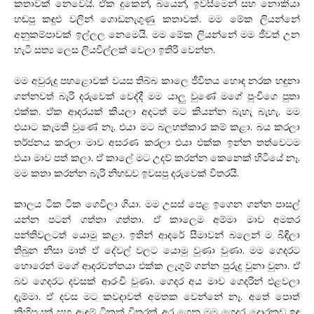
කතාවක් නෙවෙයි. ඒක දුකෙන්, බයෙන්, ඉවසීමෙන් සහ නොකියා
හඬපු කඳුළු වලින් ගොඩනැගුණු කතාවක්. මම මේක ලියන්නේ
අනුකම්පාවක් ඉල්ලල නෙමෙයි. මම මේක ලියන්නේ මම ජීවත් උන
හැටි සත්‍ය ලෙස ලියවිල්ලක් වෙලා ඉතිරි වෙන්න.
මම අවුරුදු පහළොවක් වයස තිබ්බ කාලෙ ජීවිතය හොඳ නරක හඳුනා
ගන්නවත් බැරි දරුවෙක් වෙද්දී මම යාලු වුණේ මගේ පුංචිගෙ පුතා
එක්ක. ඒක ආදරයක් කියලා අදටත් මට කියන්න බැහැ බැහැ. මම
එයාට කැමති වුණේ නෑ. එයා මට බලහත්කාර කම් කළා. බය කරලා
තර්ජනය කරලා මාව අසරණ කරලා එයා එක්ක ඉන්න තත්වෙටම
එයා මාව පත් කලා. ඒ කාලේ මට උදව් කරන්න කෙනෙක් හිටියේ නෑ.
මම කතා කරන්න බැරි නිහඩව ඉවසපු දරුවෙක් විතරයි.
කාලය ටික ටික ගෙවිලා ගියා. මම උසස් පෙළ ඉගෙන ගන්න පාසල්
යන්න පටන් ගත්තා ගත්තා. ඒ කාලෙම අම්මා මාව අමතර
පන්තිවලටත් යොමු කළා. ඉතින් ආදරේ සීමාවන් බලෙන් ම බිඳිලා
තිබුන නිසා මාත් ඒ දේවල් වලට යොමු වුණා වුණා. මම ගෙදරට
හොරෙන් මගේ ආදරවන්තයා එක්ක ලැගුම් ගන්න පුරුදු වුනා වුනා. ඒ
බව ගෙදරට දවසක් ආරංචි වුණා. ගෙදර අය මාව ගෙදරින් එළවලා
දැම්මා. ඒ දවස මට කවදාවත් අමතක වෙන්නේ නෑ. අතේ පොත්
කිහිපයක් සහ ඇඳුම් ටිකක් විතරක් අර ගෙන මම ගෙදර දොරකඩ ඉඳ