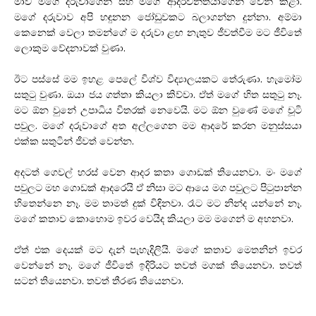
මාව මගේ දරුවාගෙන් සහ මගේ ආදරවන්තයාගෙන් වෙන් කළා.
මගේ දරුවාව අපි හඳුනන ජෝඩුවකට බලාගන්න දුන්නා. අම්මා
කෙනෙක් වෙලා තමන්ගේ ම දරුවා ළඟ නැතුව ජීවත්වීම මට ජීවිතේ
ලොකුම වේදනාවක් වුණා.
ඊට පස්සේ මම ඉහළ පෙලේ විශ්ව විද්‍යාලයකට තේරුණා. හැමෝම
සතුටු වුණා. ඔයා ජය ගත්තා කියලා කිව්වා. ඒත් මගේ හිත සතුටු නෑ.
මට ඕන වුනේ උපාධිය විතරක් නෙවෙයි. මට ඕන වුණේ මගේ චූටි
පවුල. මගේ දරුවාගේ අත අල්ලගෙන මම ආදරේ කරන මනුස්සයා
එක්ක සතුටින් ජීවත් වෙන්න.
අදටත් ගෙවල් හරස් වෙන ආදර කතා ගොඩක් තියෙනවා. මං මගේ
පවුලට මහ ගොඩක් ආදරෙයි ඒ නිසා මට ආයෙ මග පවුලට පිටුපාන්න
හිතෙන්නෙ නෑ. මම තාමත් දුක් විඳිනවා. රෑට මට නින්ද යන්නේ නෑ.
මගේ කතාව කොහොම ඉවර වෙයිද කියලා මම මගෙන් ම අහනවා.
ඒත් එක දෙයක් මට දැන් පැහැදිලියි. මගේ කතාව මෙතනින් ඉවර
වෙන්නේ නෑ. මගේ ජීවිතේ ඉදිරියට තවත් මගක් තියෙනවා. තවත්
සටන් තියෙනවා. තවත් තීරණ තියෙනවා.