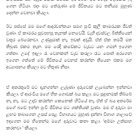
ගෙන හිටියා. එදා මට තේරුණා මේ ජීවිතයට මට තනියම මුහුණ
දෙන්න වෙනවා කියලා.
ඊට පස්සේ මම මගේ ආදරවන්තයා සමග පුංචි කුලී කාමරයක ජීවත්
වුණා. ඒ කාමරය සුවපහසු තැනක් නෙවෙයි. වැහි දවස්වල බිත්තියෙන්
වතුර බේරෙනවා. උණුසුමක් නෑ. ඉඩක් අඩුයි. ඒත් ඒක තමයි මත
තිබුණ එකම තැන. මම රෙදි කඩේකට වැඩට යන ගමන් ඉගෙන
ගත්තා. උදේ ඉඳලා රෑ වෙනකන් වැඩ කරලා රෑට පොත් අරගෙන
ඉගෙන ගත්තේ මේ ජීවිතයේ වෙනස් කරන්න තියෙන එකම මග
අධ්‍යාපනය කියලා මට හිතුණ නිසා.
ඒ අතරතුරේ මට දැනගන්න ලැබුණා දරුවෙක් ලැබෙන්න ඉන්නවා
කියලා. ඒ ආරංචිය මගේ හිත ගොඩක් බය කළා. මට සූදානමක් තිබ්බේ
නෑ නෑ. මට උදව් කරන්න කෙනෙක් හිටියේ නෑ. ඒත් ඒ බය අතරේම
මගේ බඩේ ඉන්න පුංචි ජීවිතය මට ශක්තියක් වුණා. මම ඒ දරුවා මා
ළඟම තබාගෙන උසස් පෙළ විභාගයට මුහුණ දුන්නා විභාග ශාලාවේ
ඉඳගෙන මම හිතෙන්ම මගේ දරුවාට කතා කළා. ‘අම්මා උත්සාහ
කරනවා ‘ කියලා.