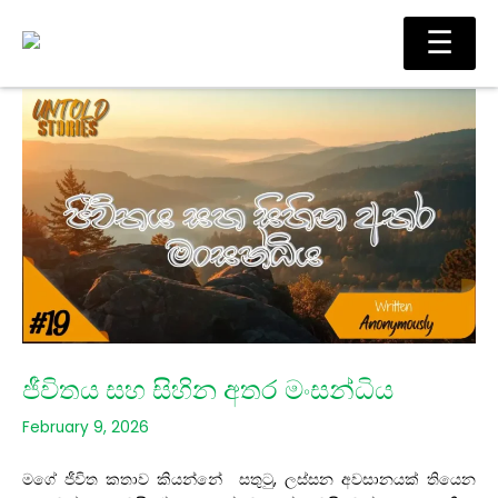
Skip
Main
☰
to
Men
content
ජීවිතය සහ සිහින අතර මංසන්ධිය
February 9, 2026
මගේ ජීවිත කතාව කියන්නේ සතුටු, ලස්සන අවසානයක් තියෙන