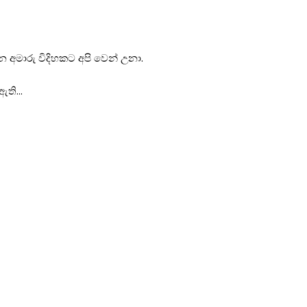
 අමාරු විදිහකට අපි වෙන් උනා.
 ඇති…