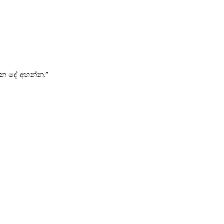
යන දේ අහන්න.”