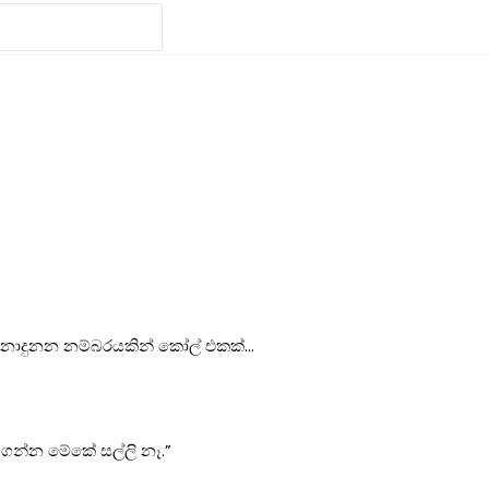
 නාදුනන නම්බරයකින් කෝල් එකක්…
ගන්න මේකේ සල්ලි නෑ.”