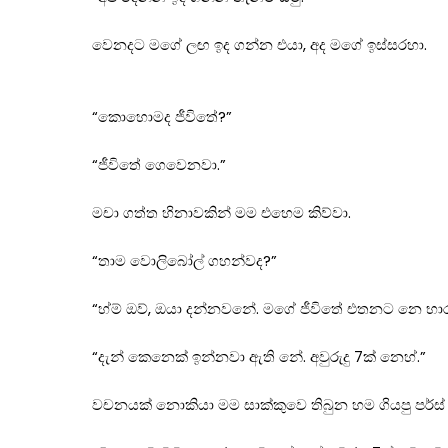
වෙනදට මගේ ලඟ ඉද ගන්න එයා, අද මගේ ඉස්සරහා.
“කොහොමද ජීවිතේ?”
“ජීවිතේ ගෙවෙනවා.”
මචා ගත්ත හිනාවකින් මම එහෙම කිව්වා.
“තාම වොලිබෝල් ගහන්වද?”
“හ්ම් ඔව්, ඔයා දන්නවනේ. මගේ ජීවිතේ එතනට නෙ භාර
“දැන් කෙනෙක් ඉන්නවා ඇති නේ. අවුරුදු 7ක් නෙහ්.”
වචනයක් නොකියා මම සාක්කුවෙ තිබුන හම ගියපු පර්ස්