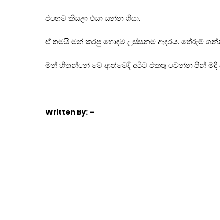
එහෙම කියලා එයා යන්න ගියා.
ඒ තමයි මන් කරපු හොඳම ලස්සනම ආදරය. තේරුම් ගන්න
මන් හිතන්නේ මේ ආත්මෙදි අපිට එකතු වෙන්න පින් මදි
Written
By: –