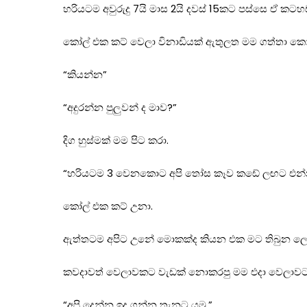
හරියටම අවුරුදු 7යි මාස 2යි දවස් 15කට පස්සෙ ඒ කට
කෝල් එක කට් වෙලා විනාඩියක් ඇතුලත මම ගත්තා කෝ
“කියන්න”
“අදුරන්න පුලුවන් ද මාව?”
දිග හුස්මක් මම පිට කරා.
“හරියටම 3 වෙනකොට අපි තෝස කෑව කඩේ ලඟට එන්න. ආ
කෝල් එක කට් උනා.
ඇත්තටම අපිට උනේ මොකක්ද කියන එක මට තිබුන ලොකු 
කවදාවත් වෙලාවකට වැඩක් නොකරපු මම එදා වෙලාවටත් 
“අපි දෙන්න ඉද ගන්න තැනට යමු.”