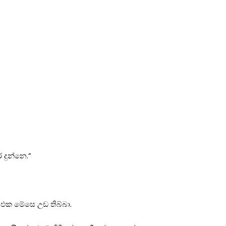
 දුන්නෙ.”
 එක මේසෙ උඩ තිබ්බා.