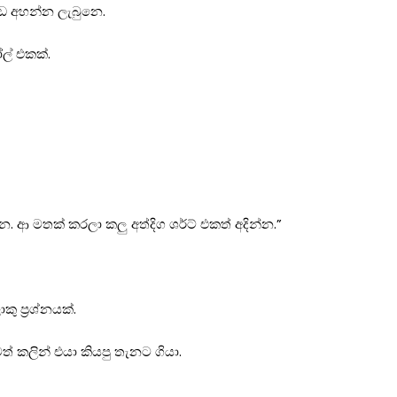
හඩ අහන්න ලැබුනෙ.
ල් එකක්.
 මතක් කරලා කලු අත්දිග ශර්ට් එකත් අදින්න.”
ප්‍රශ්නයක්.
කලින් එයා කියපු තැනට ගියා.