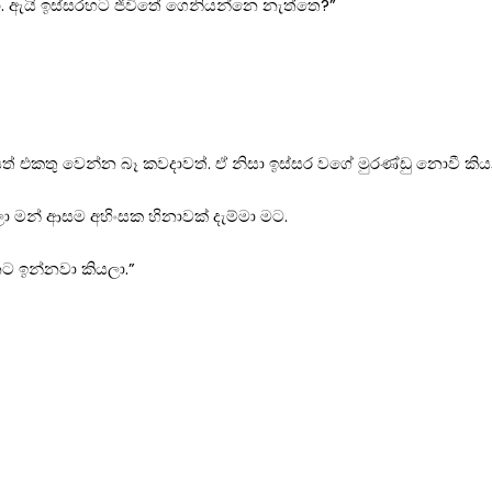
ා. ඇයි ඉස්සරහට ජීවිතේ ගෙනියන්නෙ නැත්තෙ?”
ත් එකතු වෙන්න බෑ කවදාවත්. ඒ නිසා ඉස්සර වගේ මුරණ්ඩු නොවී කි
 මන් ආසම අහිංසක හිනාවක් දැම්මා මට.
ට ඉන්නවා කියලා.”