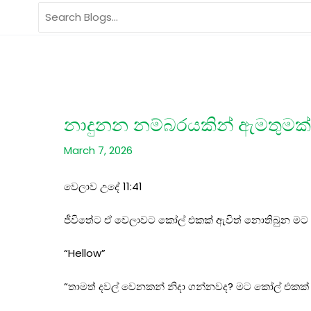
Skip
Search
to
for:
content
නාදුනන නම්බරයකින් ඇමතුමක්
March 7, 2026
වෙලාව උදේ 11:41
ජීවිතේට ඒ වෙලාවට කෝල් එකක් ඇවිත් නොතිබුන මට
“Hellow”
“තාමත් දවල් වෙනකන් නිදා ගන්නවද? මට කෝල් එකක් 