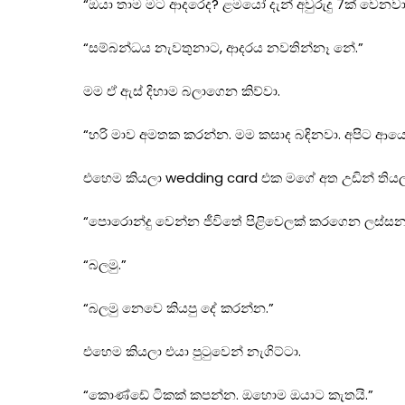
“ඔයා තාම මට ආදරෙද? ළමයෝ දැන් අවුරුදු 7ක් වෙනව
“සම්බන්ධය නැවතුනාට, ආදරය නවතින්නෑ නේ.”
මම ඒ ඇස් දිහාම බලාගෙන කිව්වා.
“හරි මාව අමතක කරන්න. මම කසාද බඳිනවා. අපිට ආයෙ
එහෙම කියලා wedding card එක මගේ අත උඩින් තියලා
“පොරොන්දු වෙන්න ජීවිතේ පිළිවෙලක් කරගෙන ලස්සන
“බලමු.”
“බලමු නෙවෙ කියපු දේ කරන්න.”
එහෙම කියලා එයා පුටුවෙන් නැගිට්ටා.
“කොණ්ඩේ ටිකක් කපන්න. ඔහොම ඔයාට කැතයි.”