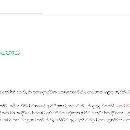
ොහොය
ස
අතරින්
දස
වැනි
පසළොස්වක
පොහොය
වප්
පොහොය
ලෙස
හැඳින්ව
න්ම
කඨින
චීවර
මාසයේ
ආරම්භක
දිනය
වන්නේ
ද
අද
දිනයයි
.
පෙර
ව
ේ
තම
මාතෘ
දිව්ය
රාජයාට
අභිධර්මය
දේශනා
කිරීමට
තව්තිසා
දිව්යන
ල
ර
යමා
මහ
පෙළහර
පාමින්
වැඩ
සිටීම
අද
වැනි
වප්පුර
පසළොස්වක
ප