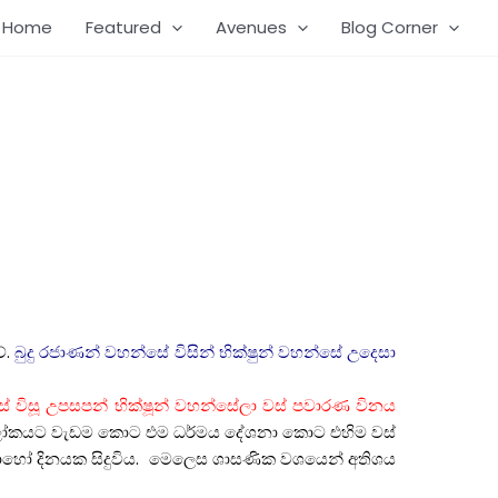
Home
Featured
Avenues
Blog Corner
ේ
.
බුදු
රජාණන්
වහන්සේ
විසින්
භික්ෂුන්
වහන්සේ
උදෙසා
ස්
‌
විසූ
උපසපන්
භික්ෂූන්
වහන්සේලා
වස්
‌
පවාරණ
විනය
ෝකයට
වැඩම
කොට
එම
ධර්මය
දේශනා
කොට
එහිම
වස්
ොහෝ
දිනයක
සිදුවිය
.
මෙලෙස
ශාසණික
වශයෙන්
අතිශය