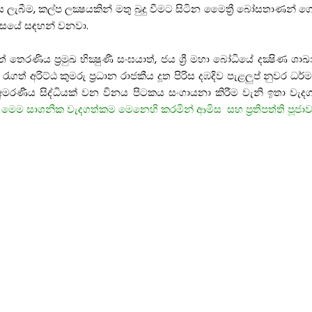
ය
ලැබීම
,
කල්ප
ලක්
ෂයකින්
මතු
බුදු
වීමට
සිටින
මෛත්
බෝසතාණන්
ග
ාසයේ
සඳහන්
වනවා
.
ත්
තෙරණිය
ප්
රමුඛ
භික්
ෂුණී
සංඝයාත්
,
ජය
ශ්
මහා
බෝධියේ
දක්
ෂිණ
ශාඛ
රැ
ගත්
අරිට්ඨ
කුමරු
ප්
රධාන
රාජකීය
දූත
පිරිස
දඹදිව
පැළලුප්
නුවර
ධර්
අමරණීය
සිද්ධියක්
වන
විනය
පිටකය
සංගායනා
කිරීම
වැනි
ඉතා
වැදග
මෙම
සාශනික
වැදගත්කම
මෙනෙහි
කරමින් ආමිස
සහ
ප්
රතිපත්ති
පූජා