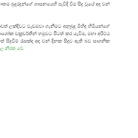
ෞතම
බුදුරදුන්ගේ
ශාසනයෙහි
පැවිදි
වීම
සිදු
වූයේ
අද
වන්
ාවත්
ලක්දිවට
වැඩමවා
ගැනීමට
අනුබුදු
මිහිඳු
හිමියන්ගේ
මාශෝක
චක්
රවර්තීන්
හමුවට
පිටත්
කර
යැවීම
,
මහා
අරිට්ඨ
ත්
සිදුවීම්
රැසක්ද
අද
වන්
දිනක
සිදුව
ඇති
බව
සාශනික
වල
නිරත
වේ
.