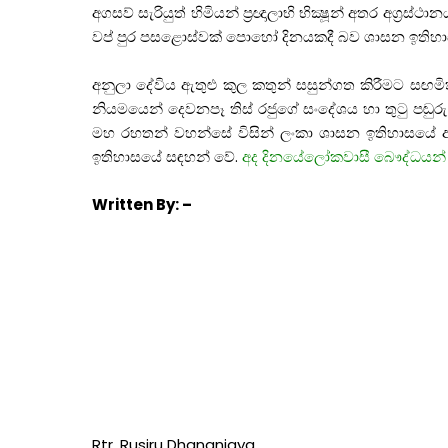
අගසව්
සැරියුත්
හිමියන්
ප්
රඥාලාභි
භික්
ෂූන්
අතර
අග්
රස්ථාන
වප්
පුර
පසළොස්වක්
පොහෝ
දිනයකදී
බව
ශාසන
ඉතිහ
අනුලා
දේවිය
ඇතුළු
කුල
කතුන්
සසුන්ගත
කිරීමට
සඟමි
නියමයෙන්
දෙවනපෑ
තිස්
රජුගේ
සංදේශය
හා
තුටු
පඬුරු
මහ
රහතන්
වහන්සේ
විසින්
ලංකා
ශාසන
ඉතිහාසයේ
ඉතිහාසයේ
සඳහන්
වේ
.
අද
දිනයේලෝකවාසී
බෞද්ධයන්
Written
By: –
Rtr. Rusiru Dhananjaya