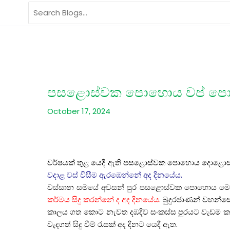
Skip
Search
to
for:
content
පසළොස්වක පොහොය වප් ප
October 17, 2024
වර්ෂයක්
තුළ
යෙදී
ඇති
පසළොස්වක
පොහොය
දොළො
වදාළ
වස්
විසීම
ඇරඹෙන්නේ
අද
දිනයේය
.
වස්
සාන
සමයේ
අවසන්
පුර
පසළොස්
වක
පොහොය
මෙ
කර්මය
සිදු
කරන්නේ
ද
අද
දිනයේය
.
බුදුරජාණන්
වහන්ස
කාලය
ගත
කොට
නැවත
දඹදිව
සංකස්
ස
පුරයට
වැඩම
ක
වැදගත්
සිදු
වීම්
රැසක්
අද
දිනට
යෙදී
ඇත
.