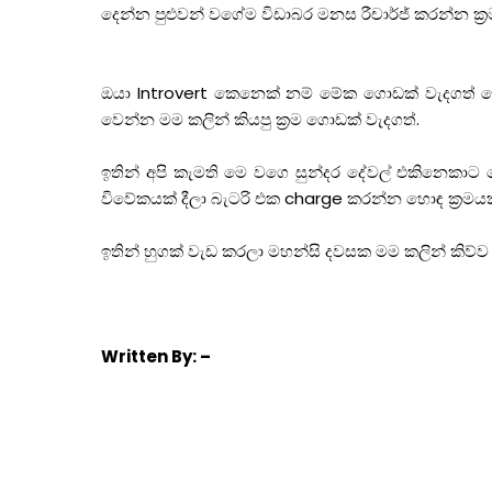
දෙන්න පුළුවන් වගේම විඩාබර මනස රීචාර්ජ් කරන්න ක්‍
ඔ‍යා Introvert කෙනෙක් නම් මේක ගොඩක් වැදගත් ව
වෙන්න මම කලින් කියපු ක්‍රම ගොඩක් වැදගත්.
ඉතින් අපි කැමති මෙ වගෙ සුන්දර දේවල් එකිනෙකා
විවේකයක් දීලා බැටරි එක charge කරන්න හොඳ ක්‍රමය
ඉතින් හුගක් වැඩ කරලා මහන්සි දවසක මම කලින් කිව්
Written
By: –