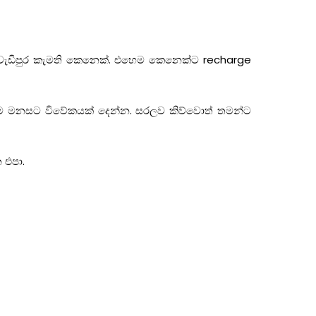
ට වැඩිපුර කැමති කෙනෙක්. එහෙම කෙනෙක්ට recharge
ගේම මනසට විවේකයක් දෙන්න. සරලව කිව්වොත් තමන්ට
 එපා.