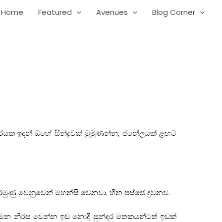
Home
Featured
Avenues
Blog Corner
ිසරයක ඉදන් ඔහේ සින්දුවක් මුමුණන්න, ජනේලයක් ළඟට
 අරමුණු වෙනුවෙන් මහන්සි වෙනවා. හීන පස්සේ දුවනව.
 ගමන නීරස වෙන්න ඉඩ නොදී සුන්දර මතකයන්ටත් ඉඩක්