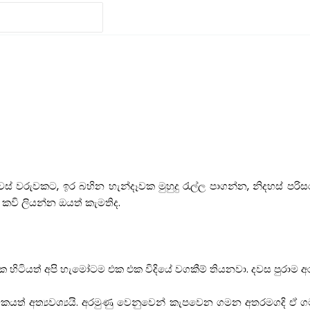
් වරුවකට, ඉර බහින හැන්දෑවක මුහුදු රැල්ල පාගන්න, නිදහස් පර
 කවි ලියන්න ඔයත් කැමතිද.
ාවක හිටියත් අපි හැමෝටම එක එක විදියේ වගකීම් තියනවා. දවස පුරාම
කයත් අත්‍යවශ්‍යයි. අරමුණු වෙනුවෙන් කැපවෙන ගමන අතරමගදි ඒ