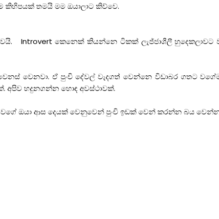
රම කිහිපයක් තමයි මම ඔයාලාට කිව්වෙ.
ෙයි. Introvert කෙනෙක් කියන්නෙ ටිකක් ලැජ්ජාශීලී හුදෙකලාව
ට වෙනස් වෙනවා. ඒ පුංචි දේවල් වැදගත් වෙන්නෙ විඩාබර ගතට ව
ක්. අපිව හදුනගන්න හොඳ අවස්ථාවක්.
ව වගේ ඔයා ආස දෙයක් වෙනුවෙන් පුංචි ඉඩක් වෙන් කරන්න බය වෙන්න