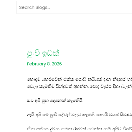
Skip
Search
to
for:
content
පුංචි ඉඩක්
February 8, 2026
හොඳම යහළුවෙක් එක්ක පොඩි කයියක් දාන නිදහස් හවස
වෙලා කැමතිම සින්දුවක් අහන්න, පොද වැස්ස දිහා බලන්
ඔව් අපි හුඟ දෙනෙක් කැමතියි.
ඇයි අපි මේ පුංචි දේවල් වලට කැමති. කොයි වයස් සීම
හීන පස්සෙ දුවන ගමන රසවත් වෙන්න නම් අපිට විවේ