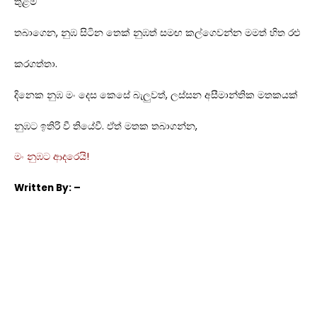
තුළම
තබාගෙන, නුඹ සිටින තෙක් නුඹත් සමඟ කල්ගෙවන්න මමත් හිත රළු
කරගත්තා.
දිනෙක නුඹ මං දෙස කෙසේ බැලුවත්, ලස්සන අසීමාන්තික මතකයක්
නුඹට ඉතිරි වී තියේවී. ඒත් මතක තබාගන්න,
මං නුඹට ආදරෙයි!
Written
By: –