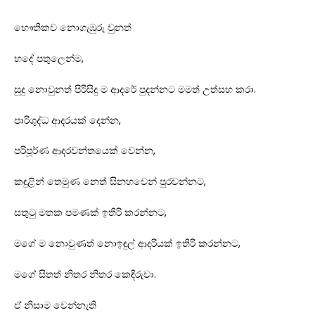
භෞතිකව නොගැඹුරු වුනත්
හදේ පතුලෙන්ම,
සුදු නොවුනත් පිරිසිදු ම ආදරේ පුදන්නට මමත් උත්සහ කරා.
පාරිශුද්ධ ආදරයක් දෙන්න,
පරිපූර්ණ ආදරවන්තයෙක් වෙන්න,
කඳුළින් තෙමුණ නෙත් සිනහවෙන් පුරවන්නට,
සතුටු මතක පමණක් ඉතිරි කරන්නට,
මගේ ම නොවුණත් නොඉඳුල් ආදරියක් ඉතිරි කරන්නට,
මගේ සිතත් නිතර නිතර කෙඳිරුවා.
ඒ නිසාම වෙන්නැති