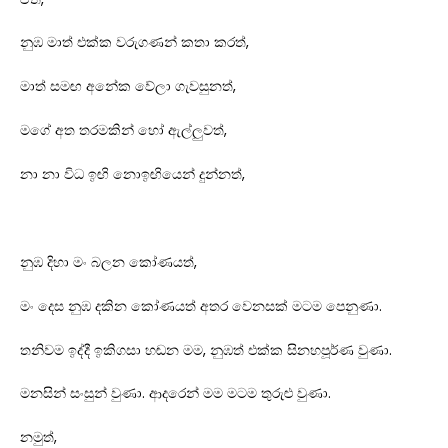
නුඹ මාත් එක්ක වරුගණන් කතා කරත්,
මාත් සමඟ අනේක වේලා ගැවසුනත්,
මගේ අත තරමකින් හෝ ඇල්ලුවත්,
නා නා විධ ඉඟි නොඉඟියෙන් දුන්නත්,
නුඹ දිහා මං බලන කෝණයත්,
මං දෙස නුඹ දකින කෝණයත් අතර වෙනසක් මටම පෙනුණා.
තනිවම ඉද්දී ඉකිගසා හඬන මම, නුඹත් එක්ක සිනහපූර්ණ වුණා.
මනසින් සංසුන් වුණා. ආදරෙන් මම මටම තුරුළු වුණා.
නමුත්,