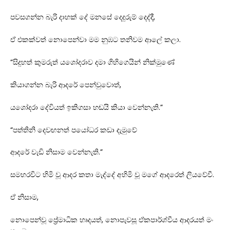
පවසගන්න බැරි දාහක් දේ මනසේ දෙදුරුම් දෙද්දී,
ඒ එකක්වත් නොපෙන්වා මම නුඹට තනිවම ආලේ කලා.
“සිදුහත් කුමරුත් යශෝදරාව දමා ගිහිගෙයින් නික්මුණේ
කියාගන්න බැරි ආදරේ පෙන්වුවොත්,
යශෝදරා දේවියත් ඉකිගසා හඬයි කියා වෙන්නැති.”
“පත්තිනි දෙවඟනත් පයෝධර කඩා දැමුවේ
ආදරේ වැඩි නිසාම වෙන්නැති.”
සමහරවිට හිමි වූ ආදර කතා මැද්දේ අහිමි වූ මගේ ආදරෙත් ලියවේවී.
ඒ නිසාම,
නොපෙන්වූ ප්‍රේමාධික හෘදයත්, නොපැවසූ ඒකපාර්ශ්වීය ආදරයත් මං