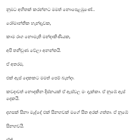
නුඹට අහිතක් කරන්නට මමත් නොපෙළඹුණේ…
රෝමාන්තික හැන්දෑවක,
කාම රාග නොමැති මන්දාකිණියක,
අපි තනිවුණ වේලා අනන්තයි.
ඒ අතරම,
එක් ඇස් දෙකකට මමත් පෙම් බැන්දා.
කවදාවත් නොදකින දිස්නයක් ඒ ඇස්වල මං දැක්කා. ඒ නුඹේ ඇස්
දෙකයි.
දහසක් සිනා මැද්දේ එක් සිනහවක් මගේ සිත අරක් ගත්තා. ඒ නුඹේ
සිනහවයි.
ඒත්,