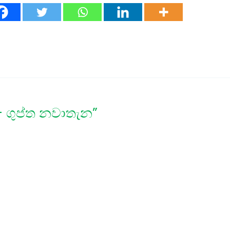
 ගුප්ත නවාතැන”