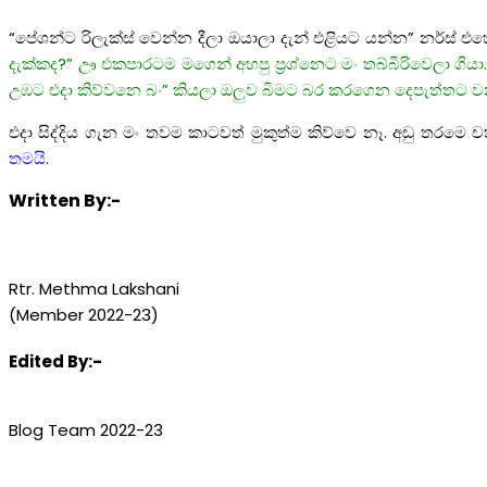
“පේශන්ට රිලැක්ස් වෙන්න දීලා ඔයාලා දැන් එළියට යන්න” නර්ස්
දැක්කද?” ඌ එකපාරටම මගෙන් අහපු ප්‍රශ්නෙට මං තබ්බීරිවෙලා ගියා
උඹට එදා කිව්වනෙ බං” කියලා ඔලුව බිමට බර කරගෙන දෙපැත්තට ව
එදා සිද්දිය ගැන මං තවම කාටවත් මුකුත්ම කිව්වෙ නෑ. අඩු තරමෙ 
තමයි.
Written By:-
Rtr. Methma Lakshani
(Member 2022-23)
Edited By:-
Blog Team 2022-23