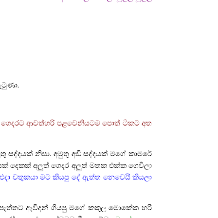
ටුණා.
මේ ගෙදරට ආවත්හරි පළවෙනියටම පොත් ටිකට අත
සද්දයක් නිසා. අමුතු අඩි සද්දයක් මගේ කාමරේ
ක් දෙකක් අලුත් ගෙදර අලුත් මතක එක්ක ගෙවිලා
එදා චතුකයා මට කියපු දේ ඇත්ත නෙවෙයි කියලා
ය පැත්තට ඇවිදන් ගියපු මගේ කකුල මොකේක හරි