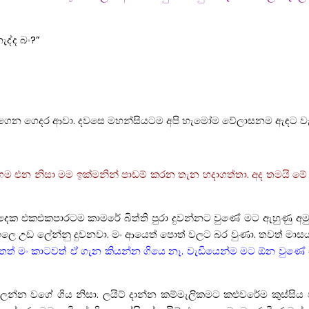
ද්ද බං?”
වනාගෙන ගෙදර ආවා. දවසෙ මහන්සියටම අපි හැමෝම වේලාසනම ඇඳට වැ
 ළඟම එන නිසා මම ඉක්මනින් පාඩම් කරන තැන හදාගත්තා. අද තමයි 
 එකඑකපාරටම කාමරේ බිත්ති පුරා දුවන්නට වුණේ මට ඇහුණු අමුතු 
හලෙ උඩ ලේන්නු දුවනවා. මං ආයෙත් පොත් වලට බර වුණා. තවත් මාසය
ත් මං කාටවත් ඒ ගැන කියන්න ගියෙ නෑ. වැඩියෙන්ම මට ඕන වුණේ 
ෙන්න වගේ ගිය නිසා. ලයිට් දාන්න කම්මැලිකමට කළුවරේම කුස්සි