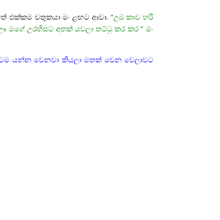
වත් එක්කම චතුකයා මං ළඟට ආවා.
“උඹ කාව හරි
ා. ඌ මගේ උරහිසට අතක් යවලා තට්ටු කර කර ” මං
ටම යන්න වෙනවා කියලා මතක් වෙන වෙලාවට