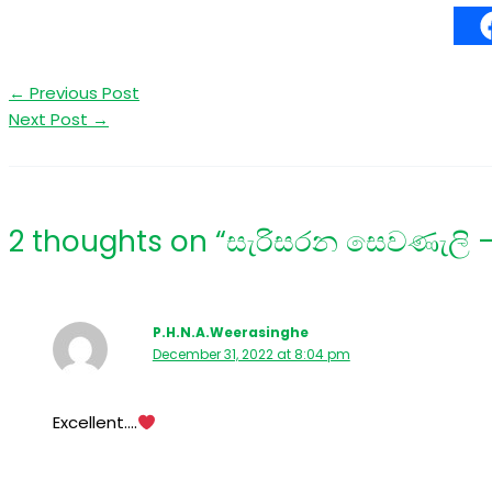
←
Previous Post
Next Post
→
2 thoughts on “සැරිසරන සෙවණැලි –
P.H.N.A.Weerasinghe
December 31, 2022 at 8:04 pm
Excellent….