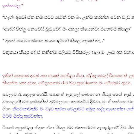
ඉන්නවලු.”
“හැහ්! අඩෝ ඒක නම් පට්ට ජෝක් එක බං. උන්ට කරන්න වෙන වැඩ නැ
“අඩෝ විහිලු නෙවෙයි බූරුවෝ. මං අහලා තියෙනවා එහෙමයි කියලා”
” අනේ ඔය මනස්ගාත බං.හොල්මන් කියල දෙයක් නෑ .”
චතුකයා කියපු දේ ඒ කනින්ම එලියට වීසිකරලා දාලා මං ඌට අත 
ඉතින් ඔහොම දවස් පහ හයක් ගෙවිලා ගියා. ඒ/ලෙවෙල් විභාගෙත්
තියන්න යන දවස. වේලාසනම රෑට බඩ පුරෝගෙන මං මේසෙට ආවා.
වෙලාව රෑ දොළහමාරයි. පොතක් ඇතුලේ ඔබාගෙන හිටපු මගේ ඇස් දෙක
වහලෙන්! මම ඉක්මනින් අම්මලාගෙ කාමරේට දිව්වා. මං හිතන්නෙ ව
ගියා.
කීපවතාවක්ම මං වැඩ කරන වෙලාවට අමුතු සද්ද ඇහෙන්න ගත්ත
මටම ඔප්පු කරවන්න.
ටිකක් පහුවෙලා නිදාගන්න ගියපු මම එකපාරටම ඇහැරුණේ දිව ගිල