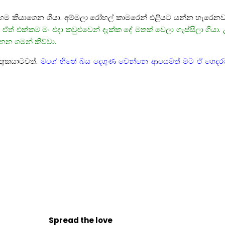
 එහෙම කියාගෙන ගියා. අම්මලා රෝහල් කාමරෙන් එළියට යන්න හැරෙන
. ඒත් එක්කම මං එදා කවුළුවෙන් දැක්ක දේ මතක් වෙලා ගැස්සිලා ගිය
නන ගමන් කිව්වා.
චතුකයාටවත්.
මගේ හිතේ බය දෙගුණ වෙන්නෙ ආයෙමත් මට ඒ ගෙදර
Spread the love