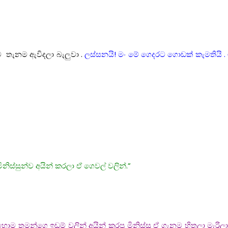
ම තැනම ඇවිදලා බැලුවා .
ලස්සනයි! මං මේ ගෙදරට ගොඩක් කැමතියි . 
නිස්සුන්ව අයින් කරලා ඒ ගෙවල් වලින්.”
 තමන්ගෙ ඉඩම් වලින් අයින් කරපු මිනිස්සු ඒ ගැනම හිතලා මැරිලා ග