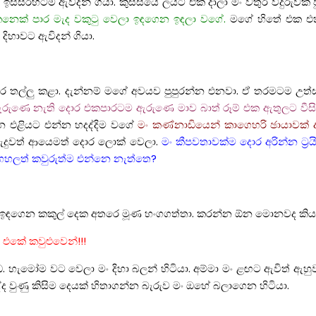
ඉස්සරහටම ඇවිදන් ගියා. කුස්සියේ ලයිට් එක දාලා මං වතුර වීදුරුවක
නෙක් පාර මැද වකුටු වෙලා ඉඳගෙන ඉඳලා වගේ.
මගේ හිතේ එක එක
 දිහාවට ඇවිදන් ගියා.
දොර තල්ලු කළා. දැන්නම් මගේ අවයව පුපුරන්න එනවා. ඒ තරමටම උත
ා ඇරුණෙ නැති දොර එකපාරටම ඇරුණෙ මාව බාත් රූම් එක ඇතුලට වීස
 එළියට එන්න හදද්දිම වගේ
මං කණ්නාඩියෙන් කාගෙහරි ඡායාවක් ද
 හැදුවත් ආයෙමත් දොර ලොක් වෙලා.
මං කීපවතාවක්ම දොර අරින්න ට්‍
ගහලත් කවුරුත්ම එන්නෙ නැත්තෙ?
ිම ඉඳගෙන කකුල් දෙක අතරෙ මූණ හංගගත්තා. කරන්න ඕන මොනවද ක
 එකේ කවුළුවෙන්!!!
 උඩ. හැමෝම වට වෙලා මං දිහා බලන් හිටියා. අම්මා මං ළඟට ඇවිත් ඇ
ද වුණු කිසිම දෙයක් හිතාගන්න බැරුව මං ඔහේ බලාගෙන හිටියා.