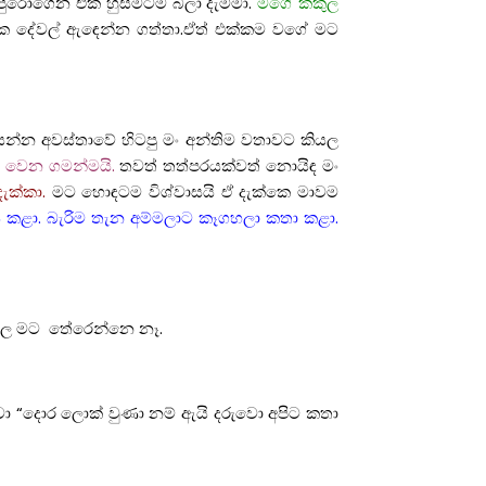
් පුරෝගෙන එක හුස්මටම බීලා දැම්මා.
මගේ කකුල
 දේවල් ඇඳෙන්න ගත්තා.ඒත් එක්කම වගේ මට
්සන්න අවස්තාවේ හිටපු මං අන්තිම වතාවට කියල
ි වෙන ගමන්මයි.
තවත් තත්පරයක්වත් නොයිඳ මං
ැක්කා.
මට හොඳටම විශ්වාසයි ඒ දැක්කෙ මාවම
රයි කළා. බැරිම තැන අම්මලාට කෑගහලා කතා කළා.
ියල මට තේරෙන්නෙ නෑ.
හුවා “දොර ලොක් වුණා නම් ඇයි දරුවො අපිට කතා