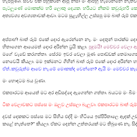
හැප්පුණා. ස්විච් එක පහුකරන් ආපු නිසා මං ආපහු හැරෙන්නෙ නැතිව 
පැටලුණේ මොකක්ම හරි ලොකු දෙයක. හරියට නිකම් කවුරුහරි කෙ
අත්‍යවශ්‍ය අවශ්‍යතාවක් ආවා. මටම සුළැඟිල්ල උස්සපු මම බාත්‍ රූම් එක
අප්පාහ්! බාත් රූම් එකේ දොර ඇරෙන්නෙ නෑ. මං දෙතුන් පාරක්ම 
හිතාගෙන ආයෙමත් දොර අරින්න ට්‍රයි කළා.
පුදුමයි! මෙච්චර වෙල
මගේ වැඩේ කරගත්තා. සේරම ඉවර වෙලා මූණ පොඩ්ඩක් තෙමාගෙන
නෙවෙයි කියලා. මම ඉක්මනට ගිහින් බාත් රූම් එකේ දොර අරින්න
ඒත්..කවුරුත්ම ආවෙ නෑ.මේ මොකක්ද වෙන්නෙ? ඇයි මං මෙච්චර කෑ
මං හොඳටම බය වුණා.
එකපාරටම ආයෙත් මට අර අඩිසද්දෙ ඇගෙන්න ගත්තා. බයටම මං බ
ටික වෙලාවකට පස්සෙ මං ඔලුව උස්සලා බැලුවා. එකපාරටම බාත් රූම්
දවස් දෙකකට පස්සෙ මට සිහිය එද්දි මං හිටියෙ ඉස්පිරිතාලෙ ඇඳක්
කළේ නැත්තෙ?” කියලා. ඒකට දෙන්න උත්තරයක් මට තිබුණෙ නෑ. සිද්