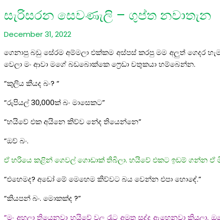
සැරිසරන සෙවණැලි – ගුප්ත නවාතැන
December 31, 2022
ගෙනාපු බඩු සේරම අම්මලා එක්කම අස්පස් කරපු මම අලුත් ගෙදර හැ
වෙලා මං ආවා මගේ බඩබොක්කෙ ෆ්‍රෙඩා චතුකයා හම්බෙන්න.
“කුලිය කීයද බං? “
“රුපියල් 30,000ක් බං මාසෙකට”
“හයිවේ එක අයිනෙ කිව්ව නේද තියෙන්නෙ”
“ඔව් බං.
ඒ හරියෙ කළින් ගෙවල් ගොඩාක් තිබිලා. හයිවේ එකට ඉඩම් ගන්න ඒ මි
“එහෙමද? අඩෝ මේ මෙහෙම කිව්වට බය වෙන්න එපා හොඳේ.”
“කියපන් බං. මොකක්ද ?”
“මං අහලා තියෙනවා හයිවේ වල රෑට අමුතු සද්ද ඇහෙනවා කියලා. ඔහොම