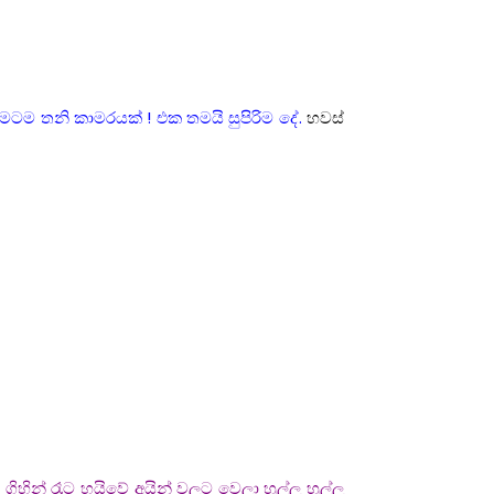
මටම තනි කාමරයක් ! එක තමයි සුපිරිම දේ.
හවස්
ිහින් රෑට හයිවේ අයින් වලට වෙලා හූල්ල හූල්ල