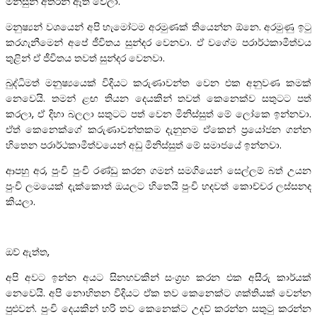
මිනිසුන් අතරින් ඈත් වෙලා.
මනුෂ්‍යන් වශයෙන් අපි හැමෝටම අරමුණක් තියෙන්න ඕනෙ. අරමුණු ඉටු
කරගැනීමෙන් අපේ ජීවිතය සුන්දර වෙනවා. ඒ වගේම පරාර්ථකාමීත්වය
තුළින් ඒ ජීවිතය තවත් සුන්දර වෙනවා.
බුද්ධිමත් මනුෂ්‍යයෙක් විදියට කරුණාවන්ත වෙන එක අනුවණ කමක්
නෙවෙයි. තමන් ළඟ තියන දෙයකින් තවත් කෙනෙක්ව සතුටට පත්
කරලා, ඒ දිහා බලලා සතුටට පත් වෙන මිනිස්සුත් මේ ලෝකෙ ඉන්නවා.
ඒත් කෙනෙක්ගේ කරුණාවන්තකම දැනුනම ඒකෙන් ප්‍රයෝජන ගන්න
හිතෙන පරාර්ථකාමීත්වයෙන් අඩු මිනිස්සුත් මේ සමාජයේ ඉන්නවා.
ආපහු අර, පුංචි පුංචි රණ්ඩු කරන ගමන් සමගියෙන් සෙල්ලම් බත් උයන
පුංචි ලමයෙක් දැක්කොත් ඔයලට හිතෙයි පුංචි හදවත් කොච්චර ලස්සනද
කියලා.
ඔව් ඇත්ත,
අපි අවට ඉන්න අයට සිනහවකින් සංග්‍රහ කරන එක අසීරු කාර්යක්
නෙවෙයි. අපි නොහිතන විදියට ඒක තව කෙනෙක්ට ශක්තියක් වෙන්න
පුළුවන්. පුංචි දෙයකින් හරි තව කෙනෙක්ට උදව් කරන්න සතුටු කරන්න