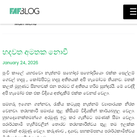
Skip to content
☰
Main Menu
හදවත අමතක නොවී
January 24, 2026
පුංචි කාලේ යහළුවො නැත්නම් සහෝදර සහෝදරියො එක්ක සෙල්ලම්
ගෙවල් හදපු , කෝම්පිට්ටු හදපු අතීතයක් අපි හැමෝටම තියනව. මතක්
කලත් මුහුණට සිනහවක් එන තරමට ඒ අතීතය හරිම සුන්දරයි. මේ වෙද්දි
අපි හැමෝම එක එක විදියෙ අත්දැකීම් එක්ක වෙනස් වෙලා.
සමහරු ඉගෙන ගන්නවා, රැකිය කටයුතු නැත්නම් ව්‍යාපාරයක නිරත
වෙනවා. තරඟකාරී සමාජය තුළ කිසියම් විදියකින් කාර්යබහුල වෙලා.
හුඟදෙනෙක්තමන්ගෙ අරමුණු ඉටු කර ගැනීමට පමණක් සීමා වෙලා.
පරාර්ථකාමී හැඟීම්වලින් තොරව තරඟකාරීත්වය තුළ තම ඉලක්ක
පමණක් අරමුණු වෙලා. කරුණාව , දයාව, සහකම්පනය පරාර්ථකාමීත්වය