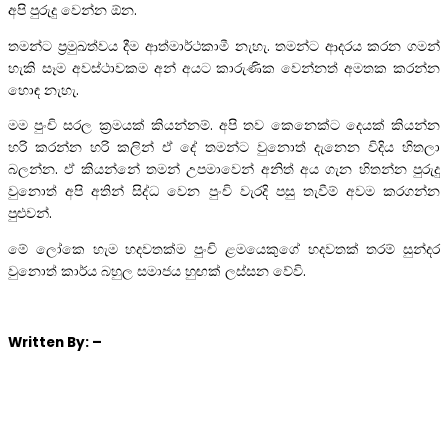
අපි පුරුදු වෙන්න ඕන.
තමන්ට ප්‍රමුඛත්වය දීම ආත්මාර්ථකාමී නැහැ. තමන්ට ආදරය කරන ගමන්
හැකි සෑම අවස්ථාවකම අන් අයට කාරුණික වෙන්නත් අමතක කරන්න
හොඳ නැහැ.
මම පුංචි සරල ක්‍රමයක් කියන්නම්. අපි තව කෙනෙක්ට දෙයක් කියන්න
හරි කරන්න හරි කලින් ඒ දේ තමන්ට වුනොත් දැනෙන විදිය හිතලා
බලන්න. ඒ කියන්නේ තමන් උපමාවෙන් අනිත් අය ගැන හිතන්න පුරුදු
වුනොත් අපි අතින් සිද්ධ වෙන පුංචි වැරදි පසු තැවීම් අවම කරගන්න
පුළුවන්.
මේ ලෝකෙ හැම හදවතක්ම පුංචි ළමයෙකුගේ හදවතක් තරම් සුන්දර
වුනොත් කාර්ය බහුල සමාජය හුඟක් ලස්සන වේවි.
Written
By: –