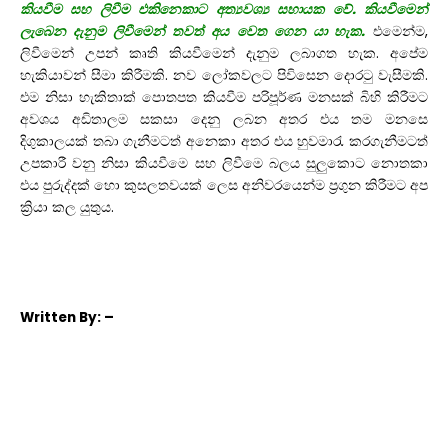
කියවීම සහ ලිවීම එකිනෙකාට අත්‍යවශ්‍ය සහායක වේ. කියවීමෙන්
ලැබෙන දැනුම ලිවීමෙන් තවත් අය වෙත ගෙන යා හැක.
එමෙන්ම,
ලිවීමෙන් උපන් කෘති කියවීමෙන් දැනුම ලබාගත හැක. අපේම
හැකියාවන් සීමා කිරීමකි. නව ලෝකවලට පිවිසෙන දොරටු වැසීමකි.
එම නිසා හැකිතාක් පොතපත කියවීම පරිපූර්ණ මනසක් බිහි කිරීමට
අවශය අඩිතාලම සකසා දෙනු ලබන අතර එය තම මනසෙ
දිගුකාලයක් තබා ගැනීමටත් අනෙකා අතර එය හුවමාරැ කරගැනීමටත්
උපකාරී වනු නිසා කියවීමෙ සහ ලිවීමෙ බලය සුලුකොට නොතකා
එය පුරුද්දක් හො කුසලතවයක් ලෙස අනිවරයෙන්ම ප්‍රගුන කිරීමට අප
ක්‍රියා කල යුතුය.
Written
By: –