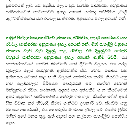
ප්‍රවේශයක් ලබා ගත හැකිය. ලොව පුරා සමස්ත සාක්ෂරතා අනුපාතය
පරම්පරාවෙන් පරම්පරාවට ඉහල අගයක් ගත්තද නයිජීරියා ,මාලි
,ඇෆ්ගනිස්තානය යන රටවල සාක්ශරතා අනුපාතය පහල අගයක් ගනී.
නමුත් ෆින්ලන්තය,නෝර්වේ ,ජපානය ,ජර්මනිය ,දකුණු කොරියාව යන
රටවල සාක්ශරතා අනුපාතය ඉහල අගයක් ගනී. මින් පැහැදිලි වනුයෙ
ජපානය වැනි වැඩි දියුණු කළ රටවල එම දියුණුවට හේතුව
වනුයේ සාක්ශරතා අනුපාතය ඉහල අගයක් ගැනීම බවයි.
එය
සාක්ශරතාවයේ හෙවත් කියවීමේ හෝ ලිවීමේ බලයයි. එය සරල
කුසලතා ලෙස පෙනුනත්, ඇත්තෙන්ම ඒවා මනස, සමාජය සහ
ඉතිහාසය වෙනස් කළ හැකි බලයක් අන්තර්ගත කරයි. කියවීම යනු
නව ලෝකවලට පිවිසෙන දොරටුවක් වේ. එමගින් වෙනත්
මිනිසුන්ගේ ජීවිත, සංස්කෘති, අදහස් සහ අත්දැකීම් ගැන කියවීමෙන්
අපට ඔවුන්ගේ දෘෂ්ටිකෝණය තේරුම් ගත හැක. කියවීම මගින් අපේ
සිත විවෘත කර නිවැරදි තීරණ ගැනීමට උපකාරී වේ. කියවීම යනු
මනසට ආහාරයකි , එය නොමැතිනම් මනස දුර්වල වේ. එසේම ලිවීම
මගින් අපේ මනස තුළ ඇති අදහස් සහ කල්පනා පැහැදිලිව පෙන්විය
හැක.