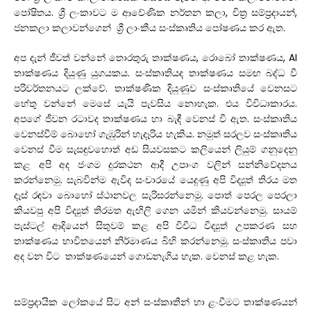
පෝෂිතය. ශ්‍රී ලංකාවට ම ආවේණික නර්තන කලා, චිත්‍ර සම්ප්‍රදායන්,
ජනකලා කලාවන්ගෙන් ශ්‍රී ලාංකීය සංස්කෘතිය පෝෂණය කර ඇත.
අප දැන් ජීවත් වන්නේ තොරතුරු තාක්ෂණය, රොබෝ තාක්ෂණය, AI
තාක්ෂණය දියුණු යුගයකය. සංස්කෘතියද තාක්ෂණය සමඟ බද්ධ වී
පරිවර්තනයට ලක්වේ. තාක්ෂණික දියුණුව සංස්කෘතියේ වෙනසට
හේතු වන්නේ මෙසේ යැයි පැවසිය නොහැක. එය විවිධාකාරය.
අපගේ ජීවන රටාවද තාක්ෂණය හා බැඳී වෙනස් වී ඇත. සංස්කෘතිය
වෙනස්වීම් බොහෝ ගැඹුරින් හැදෑරිය හැකිය. නමුත් සරලව සංස්කෘතිය
වෙනස් වීම සැසඳුවහොත් අඩ සියවසකට කලියෙන් ලියුම් ගනුදෙනු
කළ අපි අද ජංගම දුරකථන ආදී උපාංග වලින් සන්නිවේදනය
කරන්නෙමු. සැබවින්ම ඇවිද සංචාරයේ යෙදුණු අපි විද්‍යුත් තිරය මත
දෑස් රඳවා බොහෝ ස්ථානවල සැරිසරන්නෙමු. පොත් පෙරල පෙරලා
කියවපු අපි විද්‍යුත් තිරමත ඇඟිලි ගෙන යමින් කියවන්නෙමු. සායම්
පැස්ටල් ආදියෙන් සිතුවම් කළ අපි විවිධ විද්‍යුත් උපකරණ සහ
තාක්ෂණය භාවිතයෙන් නිර්මාණය බිහි කරන්නෙමු. සංස්කෘතිය පවා
අද වන විට තාක්ෂණයෙන් ගොඩනැගිය හැක. වෙනස් කළ හැක.
සම්ප්‍රදායික ලෝකයේ සිට අන් සංස්කෘතීන් හා ළංවීමට තාක්ෂණයන්