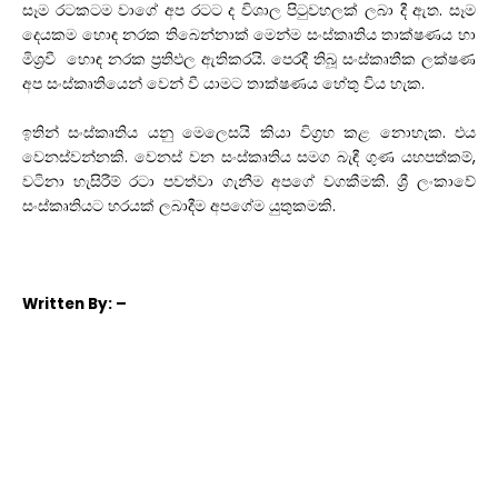
සෑම රටකටම වාගේ අප රටට ද විශාල පිටුවහලක් ලබා දී ඇත. සෑම
දෙයකම හොඳ නරක තිබෙන්නාක් මෙන්ම සංස්කෘතිය තාක්ෂණය හා
මිශ්‍රවී හොඳ නරක ප්‍රතිඵල ඇතිකරයි. පෙරදී තිබූ සංස්කෘතීක ලක්ෂණ
අප සංස්කෘතියෙන් වෙන් වී යාමට තාක්ෂණය හේතු විය හැක.
ඉතින් සංස්කෘතිය යනු මෙලෙසයි කියා විග්‍රහ කළ නොහැක. එය
වෙනස්වන්නකි. වෙනස් වන සංස්කෘතිය සමග බැඳී ගුණ යහපත්කම්,
වටිනා හැසිරීම් රටා පවත්වා ගැනීම අපගේ වගකීමකි. ශ්‍රී ලංකාවේ
සංස්කෘතියට හරයක් ලබාදීම අපගේම යුතුකමකි.
Written
By: –