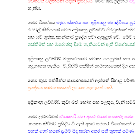
වේගවත් චලනයන් සඳහා ප්‍රසිද්ධය
. මෙම කුරුල්ලන්ට
ඔව
හැකිය.
මෙම විශේෂය
මැඩගස්කරය සහ අප්‍රිකානු මහාද්වීපය පුර
රටවල් කිහිපයක් මෙම අප්‍රිකානු ලව්බර්ඩ් ගිරවුන්ගේ 
සහ යම් ශුෂ්ක, කාන්තාර ප්‍රදේශ පවා ඇතුළත් වේ. මෙම 
ශක්තිමත් සහ ඔරොත්තු දීමේ හැකියාවක් ඇති විශේෂයක්
අප්‍රිකානු ලව්බර්ඩ් බහුතරයකට සමාන පෙනුමක් සහ 
හඳුනාගත හැකිය. වැඩිහිටි පක්ෂීන් සාමාන්‍යයෙන් දිග අඟ
මෙම කුඩා පක්ෂීන්ට සාමාන්‍යයෙන් ඇත්තේ පිහාටු වර්ණ 
ප්‍රදේශය සාමාන්‍යයෙන් ලා කහ පැහැයක් ගනී
.
අප්‍රිකානු ලව්බර්ඩ් කුඩා බීජ, භෝග සහ පලතුරු වැන
මෙම ලව්බර්ඩ්ස්
ඒකාකාරී වන අතර එකම සහකරු සමග 
ගායනා කිරීමට ප්‍රසිද්ධ වී ඇති අතර සමහර විශේෂයන
පහක් හෝ හයක් දැමීම සිදු කරන අතර සති තුනක් පමණ එම