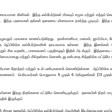
ணமயமான கிளிகள். இந்த லவ்பேர்டுகள் மிகவும் சமூக மற்றும் சத்தம் 
இந்த பறவைகள் தங்கள் தலையை விரைவாக நகர்த்த முடியும். இந்த லவ்ப
ழுவதும் பரவலாக காணப்படுகிறது. தான்சானியா, மலாவி, ஜாம்பியா, போ
ந்த ஆப்பிரிக்க லவ்பேர்டுகளின் தாயகமாக உள்ளன. இந்த இனங்கள் 
றும் சில வறண்ட, பாலைவனப் பகுதிகளும் இதில் அடங்கும். இத்தகைய பல்
மையானது மற்றும் மீள்தன்மை கொண்டது என்பதை சித்தரிக்க மட்டுமே உ
ியான தோற்றம் மற்றும் உடல் பண்புகளைக் கொண்டுள்ளன. ஆப்பிரிக்க லவ்
ணலாம். பெரியவர்கள் பொதுவாக 5 முதல் 6 அங்குலங்கள் (13 முதல் 15
ான இறகு நிறங்களை மட்டுமே கொண்டிருக்கும். தலையின் நிறம் மாறு
தில் இருக்கும்.
் சீரான உணவில் ஆப்பிரிக்க லவ்பேர்டுகள் அவற்றின் இயற்கையான வாழ்வ