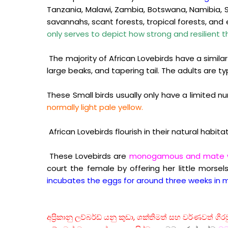
Tanzania, Malawi, Zambia, Botswana, Namibia, S
savannahs, scant forests, tropical forests, and 
only serves to depict how strong and resilient th
The majority of African Lovebirds have a similar
large beaks, and tapering tail. The adults are t
These Small birds usually only have a limited 
normally light pale yellow.
African Lovebirds flourish in their natural habita
These Lovebirds are
monogamous and mate w
court the female by offering her little morse
incubates the eggs for around three weeks in mo
අප්‍රිකානු ලව්බර්ඩ් යනු කුඩා, ශක්තිමත් සහ වර්ණවත් 