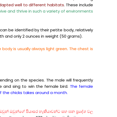
dapted well to different habitats
. These include
urvive and thrive in such a variety of environments
an be identified by their petite body, relatively
gth and only 2 ounces in weight (50 grams).
 body is usually always light green. The chest is
pending on the species. The male will frequently
e and sing to win the female bird.
The female
of the chicks takes around a month.
ය. ඔවුන් ඔවුන්ගේ පියාසර හැකියාවන්ට සහ ඝන ප්‍රදේශ වල