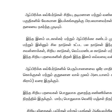
ஆப்பிரிக்க லவ்பேர்டுகள் சிறிய, தடிமனான மற்றும் வண்
பகுதிகளில் வேகமான இயக்கங்களுக்கு பிரபலமானவர்கள். 
தலையை நகர்த்த முடியும்.
இந்த இனம் மடகாஸ்கர் மற்றும் ஆப்பிரிக்கா கண்டம் மு
மற்றும் இன்னும் சில நாடுகள் உட்பட பல நாடுகள் இ
சவன்னாக்கள், சிறிய காடுகள், வெப்பமண்டல காடுகள் மற்
இந்த சிறிய பறவைகளின் திறன் இந்த இனம் எவ்வளவு வலி
ஆப்பிரிக்க லவ்பேர்டுகளில் பெரும்பாலானவை ஒரே மாதிர
கொக்குகள் மற்றும் குறுகலான வால் மூலம் அடையாளம் கா
கிராம்) வரை இருக்கும்.
இந்த சிறிய பறவைகள் பொதுவாக குறைந்த எண்ணிக்கையில
நிறத்தில் இருக்கும். மார்பு பொதுவாக வெளிர் மஞ்சள் நிறத்
சிறிய விதைகள், பயிர்கள் மற்றும் பழங்கள் ஆகியவற்றின