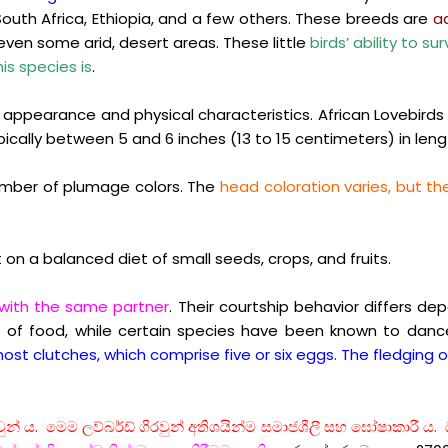
outh Africa, Ethiopia, and a few others. These breeds are
a
even some arid, desert areas. These little
birds’ ability to s
is species is
.
 appearance and physical characteristics. African Lovebirds c
ypically between 5 and 6 inches (13 to 15 centimeters) in len
number of plumage colors. The
head coloration varies, but the
t on a balanced diet of small seeds, crops, and fruits.
ith the same partner
. Their courtship behavior differs de
ls of food, while certain species have been known to danc
st clutches, which comprise five or six eggs. The fledging 
ගිරවුන් ය. මෙම ලව්බර්ඩ් ගිරවුන් අතිශයින්ම සමාජශීලී සහ ඝෝෂාකාරී 