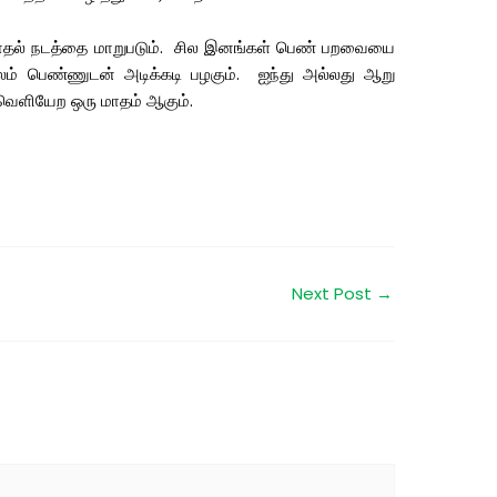
தல் நடத்தை மாறுபடும். சில இனங்கள் பெண் பறவையை
ம் பெண்ணுடன் அடிக்கடி பழகும். ஐந்து அல்லது ஆறு
 வெளியேற ஒரு மாதம் ஆகும்.
Next Post
→