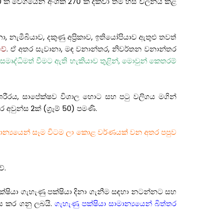
 ක වේගයෙන් අංශක 270 ක් දක්වා තම හිස චලනය කළ
, නැමීබියාව, දකුණු අප්‍රිකාව, ඉතියෝපියාව ඇතුළු තවත්
වේ
. ඒ අතර සැවානා, මඳ වනාන්තර, නිවර්තන වනාන්තර
සමෘද්ධිමත් වීමට ඇති හැකියාව තුළින්, මොවුන් කෙතරම්
ා ශරීරය, සාපේක්ෂව විශාල හොට සහ පටු වලිගය මගින්
අවුන්ස 2ක් (ග්‍රෑම් 50) පමණි.
මාන්‍යයෙන් සෑම විටම ලා කොළ වර්ණයක් වන අතර පපුව
ේ.
පක්ෂියා ගැහැණු පක්ෂියා දිනා ගැනීම සඳහා නටන්නට සහ
ණය කර ගනු ලබයි.
ගැහැණු පක්ෂියා සාමාන්‍යයෙන් බිත්තර