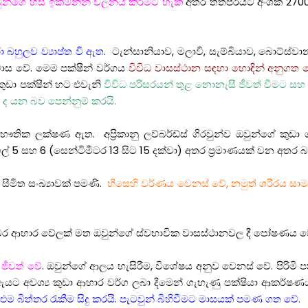
ුන්ගේ හිස ඉක්මනින් චලනය කිරීමට හැකි
අතර තත්පරයට අංශක 2700
ා බහුලව ව්‍යාප්ත වී ඇත.
ටැන්සානියාව, මලාවි, සැම්බියාව, බොට්ස්වානා
නිවාස වේ. මෙම පක්ෂීන් වර්ගය
විවිධ වාසස්ථාන සඳහා හොඳින් අනුගත 
කුඩා පක්ෂීන් හට එවැනි
විවිධ පරිසරයන් තුළ නොනැසී ජීවත් වීමට සහ 
 ද යන බව පෙන්නුම් කරයි.
භෞතික ලක්ෂණ ඇත. අප්‍රිකානු ලව්බර්ඩ්ස් ගිරවුන්ව ඔවුන්ගේ කුඩ
ල් 5 සහ 6 (සෙන්ටිමීටර 13 සිට 15 දක්වා) අතර ප්‍රමාණයක් වන අතර බර 
සීමිත සංඛ්‍යාවක් පමණි.
හිසෙහි වර්ණය වෙනස් වේ, නමුත් ශරීරය සා
ි සමබර ආහාර වේලක් මත ඔවුන්ගේ ස්වභාවික වාසස්ථානවල දී පෝෂණය ව
ජීවත් වේ
. ඔවුන්ගේ ආලය හැසිරීම, විශේෂය අනුව වෙනස් වේ. පිරිමි 
් ඇයට අවශ්‍ය කුඩා ආහාර වර්ග ලබා දීමෙන් ගැහැණු පක්ෂියා ආකර්ෂ
 බිත්තර රැකීම සිදු කරයි. පැටවුන් බිහිවීමට මාසයක් පමණ ගත වේ.