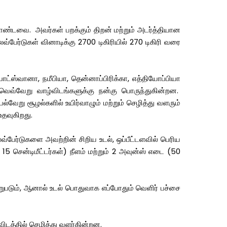
கொண்டவை. அவர்கள் பறக்கும் திறன் மற்றும் அடர்த்தியான
ேர்டுகள் வினாடிக்கு 2700 டிகிரியில் 270 டிகிரி வரை
ட்ஸ்வானா, நமீபியா, தென்னாப்பிரிக்கா, எத்தியோப்பியா
வெவ்வேறு வாழ்விடங்களுக்கு நன்கு பொருந்துகின்றன.
வேறு சூழல்களில் உயிர்வாழும் மற்றும் செழித்து வளரும்
தவுகிறது.
பேர்டுகளை அவற்றின் சிறிய உடல், ஒப்பீட்டளவில் பெரிய
 சென்டிமீட்டர்கள்) நீளம் மற்றும் 2 அவுன்ஸ் எடை (50
படும், ஆனால் உடல் பொதுவாக எப்போதும் வெளிர் பச்சை
ிடத்தில் செழித்து வளர்கின்றன.