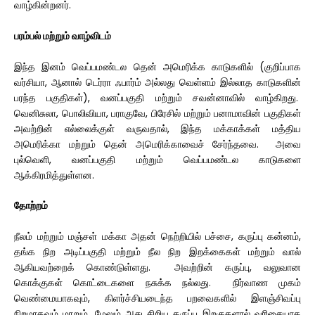
வாழ்கின்றனர்.
பரம்பல் மற்றும் வாழ்விடம்
இந்த இனம் வெப்பமண்டல தென் அமெரிக்க காடுகளில் (குறிப்பாக
வர்சியா, ஆனால் டெர்ரா ஃபார்ம் அல்லது வெள்ளம் இல்லாத காடுகளின்
பரந்த பகுதிகள்), வனப்பகுதி மற்றும் சவன்னாவில் வாழ்கிறது.
வெனிசுலா, பொலிவியா, பராகுவே, பிரேசில் மற்றும் பனாமாவின் பகுதிகள்
அவற்றின் எல்லைக்குள் வருவதால், இந்த மக்காக்கள் மத்திய
அமெரிக்கா மற்றும் தென் அமெரிக்காவைச் சேர்ந்தவை. அவை
புல்வெளி, வனப்பகுதி மற்றும் வெப்பமண்டல காடுகளை
ஆக்கிரமித்துள்ளன.
தோற்றம்
நீலம் மற்றும் மஞ்சள் மக்கா அதன் நெற்றியில் பச்சை, கருப்பு கன்னம்,
தங்க நிற அடிப்பகுதி மற்றும் நீல நிற இறக்கைகள் மற்றும் வால்
ஆகியவற்றைக் கொண்டுள்ளது. அவற்றின் கருப்பு, வலுவான
கொக்குகள் கொட்டைகளை நசுக்க நல்லது. நிர்வாண முகம்
வெண்மையாகவும், கிளர்ச்சியடைந்த பறவைகளில் இளஞ்சிவப்பு
நிறமாகவும் மாறும், மேலும் அது சிறிய கருப்பு இறகுகளால் வரிசையாக