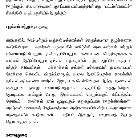
இருக்கும். சில பறவைகள், குறிப்பாக மார்பகத்தின் மீது, “பட்டர்ஸ்கோட்ச்”
நிறத்தின் அடிப்பகுதியில் இருக்கும்.
பழக்கம் மற்றும் நடத்தை
காடுகளில், நீலம் மற்றும் மஞ்சள் மக்காக்கள் நெருக்கமான குழுக்களாக
கூடுகின்றன. அவர்கள் பழகுவதில் மகிழ்ச்சி அடைவார்கள் மற்றும்
விளையாடும்போதும், குளிக்கும்போதும், சுவையான பெர்ரிகளுக்காக
காட்டில் தேடும்போதும் தங்கள் மந்தையின் மற்ற உறுப்பினர்களுடன்
சுற்றித் திரிவார்கள். மக்காக்கள் தங்கள் மந்தையின் துணையுடன்
நேரத்தை செலவிட விரும்பினாலும், அவை இனப்பெருக்க காலத்தில்
தங்கள் குட்டிகளை வளர்க்க ஜோடியாக செல்கின்றன. இந்த பறவைகள்
ஒன்றுடன் ஒன்று உரையாடுவதற்காக சத்தமிட்டு கத்துகின்றன.
ஜோடியாக பறக்கும் போது, ​​இறக்கைகள் பெரும்பாலும் கிட்டத்தட்ட
தொடும். அவர்கள் நாள் முழுவதும் சுறுசுறுப்பாக இருக்கிறார்கள்.
அவர்கள் உணவைத் தேடுவதற்காக அதிகாலையில் சிறிய, ஆரவாரமான
மந்தைகளில் கூடுவார்கள். மதியம் ஆனதும், மறைவைத் தேடத்
தொடங்குவார்கள்.
உணவுமுறை