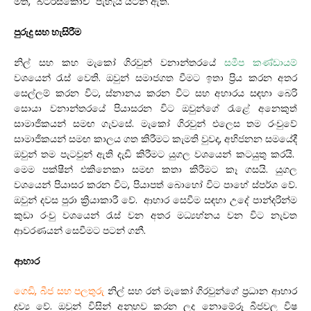
මත, “බටර්ස්කොච්” පැහැය යටින් ඇත.
පුරුදු සහ හැසිරීම
නිල් සහ කහ මැකෝ ගිරවුන් වනාන්තරයේ
සමීප කණ්ඩායම්
වශයෙන් රැස් වෙති. ඔවුන් සමාජගත වීමට ඉතා ප්‍රිය කරන අතර
සෙල්ලම් කරන විට, ස්නානය කරන විට සහ අහාරය සඳහා බෙරි
සොයා වනාන්තරයේ පියාසරන විට ඔවුන්ගේ රැළේ අනෙකුත්
සාමාජිකයන් සමඟ ගැවසේ. මැකෝ ගිරවුන් එලෙස තම රංචුවේ
සාමාජිකයන් සමඟ කාලය ගත කිරීමට කැමති වුවද, අභිජනන සමයේදී
ඔවුන් තම පැටවුන් ඇති දැඩි කිරීමට යුගල වශයෙන් කටයුතු කරයි.
මෙම පක්ෂීන් එකිනෙකා සමඟ කතා කිරීමට කෑ ගසයි. යුගල
වශයෙන් පියාසර කරන විට, පියාපත් බොහෝ විට පාහේ ස්පර්ශ වේ.
ඔවුන් දවස පුරා ක්‍රියාකාරී වේ. ආහාර සෙවීම සඳහා උදේ පාන්දරින්ම
කුඩා රංචු වශයෙන් රැස් වන අතර මධ්‍යහ්නය වන විට නැවත
ආවරණයන් සෙවීමට පටන් ගනී.
ආහාර
ගෙඩි, බීජ සහ පලතුරු
නිල් සහ රන් මැකෝ ගිරවුන්ගේ ප්‍රධාන ආහාර
ද්‍රව්‍ය වේ. ඔවුන් විසින් අනුභව කරන ලද නොමේරූ බීජවල විෂ