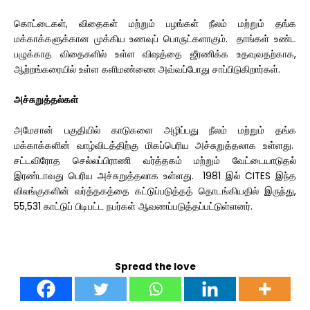
கொட்டைகள், விதைகள் மற்றும் பழங்கள் நீலம் மற்றும் தங்க
மக்காக்களுக்கான முக்கிய உணவுப் பொருட்களாகும். தாங்கள் உண்ட
பழுக்காத விதைகளில் உள்ள விஷத்தை ஜீரணிக்க உதவுவதற்காக,
ஆற்றங்கரையில் உள்ள களிமண்ணை அவ்வப்போது சாப்பிடுகிறார்கள்.
அச்சுறுத்தல்கள்
அமேசான் பகுதியில் காடுகளை அழிப்பது நீலம் மற்றும் தங்க
மக்காக்களின் வாழ்விடத்திற்கு மிகப்பெரிய அச்சுறுத்தலாக உள்ளது.
சட்டவிரோத செல்லப்பிராணி வர்த்தகம் மற்றும் வேட்டையாடுதல்
இரண்டாவது பெரிய அச்சுறுத்தலாக உள்ளது. 1981 இல் CITES இந்த
விலங்குகளின் வர்த்தகத்தை கட்டுப்படுத்தத் தொடங்கியதில் இருந்து,
55,531 காட்டுப் பிடிபட்ட நபர்கள் ஆவணப்படுத்தப்பட்டுள்ளனர்.
Spread the love