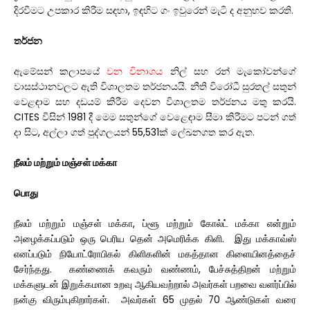
දිරවීමට උපකාර කිරීම සඳහා, ඉඳහිට ගං ඉවුරෙන් මැටි ද අනුභව කරති.
තර්ජන
ඇමේසන් කලාපයේ
වන විනාශය
නිල් සහ රන් මැකෝවන්ගේ
වාසස්ථානවලට ඇති විශාලතම තර්ජනයයි. නීති විරෝධී සුරතල් සතුන්
වෙළඳාම සහ දඩයම් කිරීම දෙවන විශාලතම තර්ජනය මතු කරයි.
CITES විසින් 1981 දී මෙම සතුන්ගේ වෙළෙඳාම සීමා කිරීමට පටන් ගත්
දා සිට, අල්ලා ගත් පුද්ගලයන් 55,531ක් ලේඛනගත කර ඇත.
நீலம் மற்றும் மஞ்சள் மக்கா
பொது
நீலம் மற்றும் மஞ்சள் மக்கா, ப்ளூ மற்றும் கோல்ட் மக்கா என்றும்
அழைக்கப்படும் ஒரு பெரிய தென் அமெரிக்க கிளி. இது மக்காவ்ஸ்
எனப்படும் நியோட்ரோபிகல் கிளிகளின் மகத்தான கிளையினத்தைச்
சேர்ந்தது. கண்ணைக் கவரும் வண்ணம், பேச்சுத்திறன் மற்றும்
மக்களுடன் இறுக்கமான உறவு ஆகியவற்றால் அவர்கள் பறவை வளர்ப்பில்
நன்கு விரும்புகிறார்கள். அவர்கள் 65 முதல் 70 ஆண்டுகள் வரை