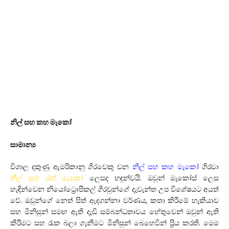
නිල් සහ කහ මැකෝ
සාමාන්‍ය
විශාල දකුණු ඇමරිකානු ගිරවෙකු වන
නිල් සහ කහ මැකෝ
ගිරවා
නිල් සහ රන් මැකෝ
ලෙසද හඳුන්වයි. ඔවුන් මැකෝස් ලෙස
හැඳින්වෙන නියෝට්‍රොපිකල් ගිරවුන්ගේ දැවැන්ත උප විශේෂයට අයත්
වේ. ඔවුන්ගේ නෙත් සිත් ඇදගන්නා වර්ණය, කතා කිරීමේ හැකියාව
සහ මිනිසුන් සමඟ ඇති දැඩි සම්බන්ධතාවය හේතුවෙන් ඔවුන් ඇති
කිරීමට සහ රැක බලා ගැනීමට මිනිසුන් බෙහෙවින් ප්‍රිය කරති. මෙම