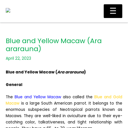
Skip
Main
☰
to
Men
content
Blue and Yellow Macaw (Ara
ararauna)
April 22, 2023
Blue and Yellow Macaw (
Ara ararauna
)
General
The
Blue and Yellow Macaw
also called the
Blue and Gold
Macaw
is a large South American parrot. It belongs to the
enormous subspecies of Neotropical parrots known as
Macaws. They are well-liked in aviculture due to their eye-
catching color, talkativeness, and tight relationship with