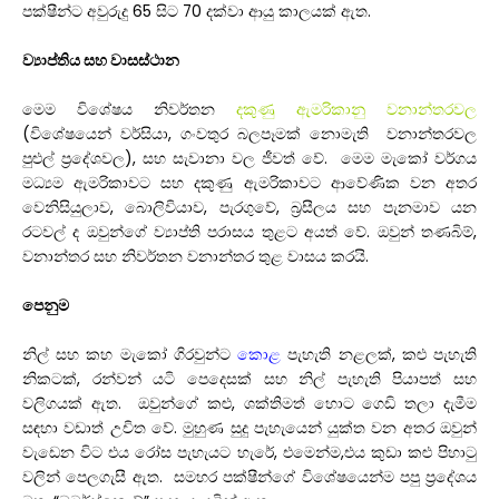
පක්ෂීන්ට අවුරුදු 65 සිට 70 දක්වා ආයු කාලයක් ඇත.
ව්‍යාප්තිය සහ වාසස්ථාන
මෙම විශේෂය නිවර්තන
දකුණු ඇමරිකානු වනාන්තරවල
(විශේෂයෙන් වර්සියා, ගංවතුර බලපෑමක් නොමැති වනාන්තරවල
පුළුල් ප්‍රදේශවල), සහ සැවානා වල ජීවත් වේ. මෙම මැකෝ වර්ගය
මධ්‍යම ඇමරිකාවට සහ දකුණු ඇමරිකාවට ආවේණික වන අතර
වෙනිසියුලාව, බොලිවියාව, පැරගුවේ, බ්‍රසීලය සහ පැනමාව යන
රටවල් ද ඔවුන්ගේ ව්‍යාප්ති පරාසය තුළට අයත් වේ. ඔවුන් තණබිම්,
වනාන්තර සහ නිවර්තන වනාන්තර තුළ වාසය කරයි.
පෙනුම
නිල් සහ කහ මැකෝ ගිරවුන්ට
කොළ
පැහැති නළලක්, කළු පැහැති
නිකටක්, රන්වන් යටි පෙදෙසක් සහ නිල් පැහැති පියාපත් සහ
වලිගයක් ඇත. ඔවුන්ගේ කළු, ශක්තිමත් හොට ගෙඩි තලා දැමීම
සඳහා වඩාත් උචිත වේ. මුහුණ සුදු පැහැයෙන් යුක්ත වන අතර ඔවුන්
වැඩෙන විට එය රෝස පැහැයට හැරේ, එමෙන්ම,එය කුඩා කළු පිහාටු
වලින් පෙලගැසී ඇත. සමහර පක්ෂීන්ගේ විශේෂයෙන්ම පපු ප්‍රදේශය