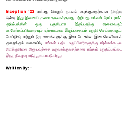
Inception ’23
என்பது வெறும் தகவல் வழங்குவதற்கான நிகழ்வு
அல்ல;
இது இணைப்புகளை உருவாக்குவது பற்றியது. எங்கள் ரோட்டராக்ட்
குடும்பத்தின் ஒரு பகுதியாக இருப்பதற்கு அனைவரும்
வரவேற்கப்படுவதையும் உற்சாகமாக இருப்பதையும் உறுதி செய்வதாகும்.
மெய்நிகர் மற்றும் நிஜ உலகங்களுக்கு இடையே உள்ள இடைவெளியைக்
குறைக்கும் வகையில்,
எங்கள் புதிய உறுப்பினர்களுக்கு ஈர்க்கக்கூடிய
நோக்குநிலை அனுபவத்தை உருவாக்குவதற்கான எங்கள் உறுதிப்பாட்டை
இந்த நிகழ்வு எடுத்துக்காட்டுகிறது.
Written
By: –