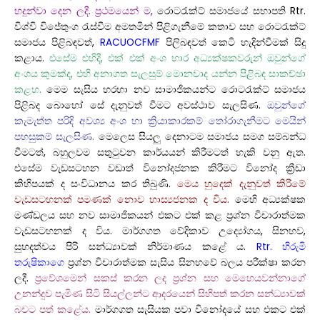
හදුන්වා දෙන ලදී. ප්‍රථමයෙන් ම,
රොටරැක්ට් සමාජයේ සභාපති Rtr.
විශ්වි විජේතුංග රැස්වීම අමතමින් පිළිගැනීමේ කතාව සහ රොටරැක්ට්
සමාජය පිළිබඳවත්,
RACUOCFMF
පිලිබඳවත් කෙටි හැදින්වීමක් සිදු
කළාය.
එසේම එහිදී, එක් එක් අංශ භාර අධ්‍යක්ෂකවරුන් ඔවුන්ගේ
අංශය කුමක්ද, එහි අනාගත සැලසුම් මොනවාද යන්න පිළිබඳ සාකච්ඡා
කළහ.
මෙම සැසිය හරහා නව සාමාජිකයන්ට රොටරැක්ට් සමාජය
පිළිබද බොහෝ සේ දැනුවත් වීමට අවස්ථාව සැලසිණ.
ඔවුන්ගේ
කැමැත්ත පරිදි අවශ්‍ය අංශ හා ක්‍රියාකාරකම් තෝරාගැනීමට මෙයින්
පහසුකම් සැලසිණ.
මෙලෙස සියලු දෙනාටම සමාජය සමග සම්බන්ධ
වීමටත්, බහුලවම සතුටුවන කාර්යයන් කිරීමටත් හැකි වනු ඇත.
එසේම වැඩසටහන වඩාත් විනෝදජනක කිරීමට විනෝද ක්‍රීඩා
කිහිපයක් ද සංවිධානය කර තිබුණි.
මෙය හුදෙක් දැනුවත් කිරීමේ
වැඩසටහනක් පමණක් නොව හාස්‍යජනක ද විය.
මෙහි අධ්‍යක්ෂක
මණ්ඩලය සහ නව සාමාජිකයන් එකට එක් කළ ප්‍රශ්න විචාරාත්මක
වැඩසටහනක් ද විය. මාර්ගගත වේදිකාව උද්‍යෝගය, සිනහව,
සුහදත්වය පිරි සන්ධ්‍යාවක් නිර්මාණය කළේ ය.
Rtr. හිරුමි
තරුෂිකාගෙ
ප්‍රශ්න විචාරාත්මක සැසිය සිනහවේ බලය පරීක්ෂා කරන
ලදී.
ප්‍රවේශමෙන් සකස් කරන ලද ප්‍රශ්න සහ මෙහෙයවන්නාගේ
උනන්දුව පැමිණ සිටි සියල්ලන්ට ආදරයෙන් සිහිපත් කරන සන්ධ්‍යාවක්
බවට පත් කළේය.
මාර්ගගත සැසියක පවා විනෝදයේ සහ එකට එක්