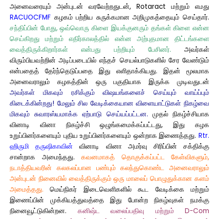
அனைவரையும் அன்புடன் வரவேற்றதுடன், Rotaract மற்றும் எமது
RACUOCFMF
கழகம் பற்றிய சுருக்கமான அறிமுகத்தையும் செய்தார்.
சந்திப்பின் போது, ஒவ்வொரு கிளை இயக்குனரும் தங்கள் கிளை என்ன
செய்கிறது மற்றும் எதிர்காலத்தில் என்ன அற்புதமான திட்டங்களை
வைத்திருக்கிறார்கள் என்பது பற்றியும் பேசினர்.
அவர்கள்
விரும்பியவற்றின் அடிப்படையில் எந்தச் செயல்பாடுகளில் சேர வேண்டும்
என்பதைத் தேர்ந்தெடுப்பதை இது எளிதாக்கியது. இதன் மூலமாக
அனைவராலும் கழகத்தின் ஒரு பகுதியாக இருக்க முடிவதுடன்
அவர்கள் மிகவும் ரசிக்கும் விஷயங்களைச் செய்யும் வாய்ப்பும்
கிடைக்கின்றது! மேலும் சில வேடிக்கையான விளையாட்டுகள் நிகழ்வை
மிகவும் சுவாரஸ்யமாக்க ஏற்பாடு செய்யப்பட்டன.
முதல் நிகழ்ச்சியாக
வினாடி வினா நிகழ்ச்சி ஒழுங்கமைக்கப்பட்டது, இது கழக
உறுப்பினர்களையும் புதிய உறுப்பினர்களையும் ஒன்றாக இணைத்தது.
Rtr.
ஹிருமி தருஷிகாவின்
வினாடி வினா அமர்வு சிரிப்பின் சக்திக்கு
சான்றாக அமைந்தது.
கவனமாகத் தொகுக்கப்பட்ட கேள்விகளும்,
நடாத்தியவரின் கலகலப்பான பண்பும் கலந்துகொண்ட அனைவராலும்
அன்புடன் நினைவில் வைத்திருக்கும் ஒரு மாலைப் பொழுதுக்கான களம்
அமைத்தது.
மெய்நிகர் இடைவெளிகளில் கூட வேடிக்கை மற்றும்
இணைப்பின் முக்கியத்துவத்தை இது போன்ற நிகழ்வுகள் நமக்கு
நினைவூட்டுகின்றன.
கனிஷ்ட வலைப்பதிவு மற்றும் D-Com