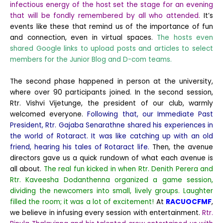
infectious energy of the host set the stage for an evening
that will be fondly remembered by all who attended.
It’s
events like these that remind us of the importance of fun
and connection, even in virtual spaces.
The hosts even
shared Google links to upload posts and articles to select
members for the Junior Blog and D-com teams.
The second phase happened in person at the university,
where over 90 participants joined. In the second session,
Rtr. Vishvi Vijetunge, the president of our club, warmly
welcomed everyone.
Following that, our Immediate Past
President, Rtr. Gajaba Senarathne shared his experiences in
the world of Rotaract. It was like catching up with an old
friend, hearing his tales of Rotaract life.
Then, the avenue
directors gave us a quick rundown of what each avenue is
all about.
The real fun kicked in when Rtr. Denith Perera and
Rtr. Kaveesha Dodanthenna organized a game session,
dividing the newcomers into small, lively groups. Laughter
filled the room; it was a lot of excitement!
At
RACUOCFMF
,
we believe in infusing every session with entertainment.
Rtr.