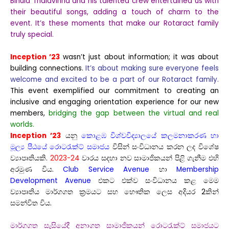
Binula Thalavinna and his talented crew entertained us with
their beautiful songs, adding a touch of charm to the
event. It’s these moments that make our Rotaract family
truly special.
Inception ’23
wasn’t just about information; it was about
building connections.
It’s about making sure everyone feels
welcome and excited to be a part of our Rotaract family.
This event exemplified our commitment to creating an
inclusive and engaging orientation experience for our new
members,
bridging the gap between the virtual and real
worlds.
Inception ’23
යනු
කොළඹ විශ්වවිද්‍යාලයේ කලමනාකරණ හා
මූල්‍ය පීඨයේ රොටරැක්ට් සමාජය
විසින් සංවිධානය කරන ලද විශේෂ
ව්‍යාපෘතියකි.
2023-24
වාරය සදහා නව සාමාජිකයන් පිළි ගැනීම එහි
අරමුණ විය.
Club Service Avenue
හා
Membership
Development Avenue
එකට එක්ව සංවිධානය කළ මෙම
ව්‍යාපෘතිය මාර්ගගත ක්‍රමයට සහ භෞතික ලෙස අදියර 2කින්
සමන්විත විය.
මාර්ගගත සැසියේදී අනාගත සාමාජිකයන් රොටරැක්ට් සමාජයට