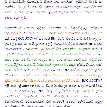
ව වැඩකිරීමේ වැදගත්කම මතක් කර දෙන්නේ මෙවැන් සිදුවීම් ය.
කනිෂ්ඨ බ්ලොග් සහ ඩී. කොම් කණ්ඩායම් සදහා සාමාජිකයන්
තෝරාගැනීම සදහා මාර්ගගත ඉල්ලුම් පත්‍ර ද මෙහිදී සාමාජිකයන් අතර
බෙදා දෙන ලදී.
ව්‍යාපෘතියේ දෙවන අදියර භෞතික ව විශ්වවිද්‍යාල පරිශ්‍රයේ
පැවැත්වුයේ 90කට අධික පිරිසකගේ සහභාගීත්වයෙනි.
දෙවන
සැසියේදී
RACUOCFMF
සභාපති
Rtr. විශ්වි විජේතුංග
විසින් සියල්ලන්
ඉතා උණුසුම් ලෙස පිළිගන්නා ලදී. අනතුරුව හිටපු සභාපති
Rtr. ගජබා
සේනාරත්න
රොටරැක්ට් සමාජයේ
සිය අත්දැකීම් බෙදාහදා ගත්තේ
පැරණ්ජ් මිතුරෙකු හා සම්බන්ධ වී ඔහුගේ රොටරැක්ට් ජීවිත කතාව
අසනවාක් මෙනි. ඉන් පසුව, අංශ භාර අධ්‍යක්ෂකවරුන් ඔවුන්ගේ
අංශය පිළිබඳ ව කෙටි විස්තරයක් ලබා දුන්හ.
පසුව නියම විනෝදයක්
ලබා දෙමින්
Rtr. දෙනිත් පෙරේරා සහ Rtr. කවීෂා දොඩන්තැන්න
විසින්
නව සාමාජිකයන් කණ්ඩායම්වලට බෙදා සංවිධානය කරන ලද
ක්‍රීඩා සැසිය නිසා සිනාවෙන් උද්‍යෝගයෙන් පිරී ගියේය.
RACUOCFMF
අපි සෑම ක්‍රියාකාරකමක් ම විනෝදාස්වාදය සමග සම්බන්ධ කිරීමට
උත්සාහ කරන්නෙමු.
Rtr. බිනුල තලවින්න
ඇතුළු ඔහුගේ දක්ෂ
කණ්ඩායම ඔවුන්ගේ මනරම් ගීතවලින් අපට සංග්‍රහ කළේ
වැඩසටහනට චමත්කාරයක් එක් කරමිනි. අපගේ රොටරැක්ට් පවුල
සැබවින්ම සුවිශේෂ වන්නේ මෙම අවස්ථා නිසාය.