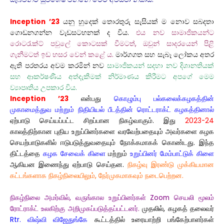
Inception ’23
යනු හුදෙක් තොරතුරු සැසියක් ම නොව සබදතා
ගොඩනගන්න වැඩසටහනක් ද විය.
එය නව සාමාජිකයන්ට
රොටරැක්ට් පවුලේ කොටසක් වීමටත්, ඔවුන් සාදරයෙන් පිළි
ගැනීමටත් ඉඩ හසර වෙන් කළේ ය.
මාර්ගගත සහ සැබෑ ලෝකය අතර
ඇති පරතරය අවම කරමින් නව
සාමාජිකයන් සදහා නව දිශානතියක්
සහ ආකර්ෂණීය අත්දැකීමක් නිර්මාණය කිරීමට අපගේ මෙම
ව්‍යාපෘතිය උපකාර විය.
Inception ’23
என்பது
கொழும்பு பல்கலைக்கழகத்தின்
முகாமைத்துவ மற்றும் நிதியியல் பீடத்தின் ரொட்டராக்ட் கழகத்தினால்
ஏற்பாடு செய்யப்பட்ட சிறப்பான நிகழ்வாகும்.
இது
2023-24
காலத்திற்கான புதிய உறுப்பினர்களை வரவேற்பதையும் அவர்களை கழக
செயற்பாடுகளில் ஈடுபடுத்துவதையும் நோக்கமாகக் கொண்டது. இந்த
திட்டத்தை
கழக சேவைக்
கிளை
மற்றும்
உறுப்பினர் மேம்பாட்டுக்
கிளை
ஆகியன இணைந்து ஏற்பாடு செய்தன.
நிகழ்வு இரண்டு முக்கியமான
கட்டங்களாக நிகழ்நிலையிலும், நேர்முகமாகவும் நடைபெற்றன.
நிகழ்நிலை அமர்வில், வருங்கால உறுப்பினர்கள் Zoom செயலி மூலம்
ரோட்ராக்ட் உலகிற்கு அறிமுகப்படுத்தப்பட்டனர்.
முதலில், கழகத் தலைவர்
Rtr. விஷ்வி விஜேதுங்கே
கூட்டத்தில் உரையாற்றி பங்கேற்பாளர்கள்