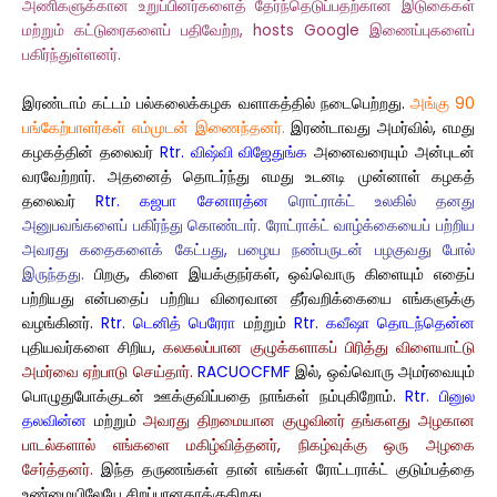
அணிகளுக்கான உறுப்பினர்களைத் தேர்ந்தெடுப்பதற்கான இடுகைகள்
மற்றும் கட்டுரைகளைப் பதிவேற்ற, hosts Google இணைப்புகளைப்
பகிர்ந்துள்ளனர்.
இரண்டாம் கட்டம் பல்கலைக்கழக வளாகத்தில் நடைபெற்றது.
அங்கு 90
பங்கேற்பாளர்கள் எம்முடன் இணைந்தனர்.
இரண்டாவது அமர்வில், எமது
கழகத்தின் தலைவர்
Rtr. விஷ்வி விஜேதுங்க
அனைவரையும் அன்புடன்
வரவேற்றார். அதனைத் தொடர்ந்து எமது உடனடி முன்னாள் கழகத்
தலைவர்
Rtr. கஜபா சேனாரத்ன
ரொட்ராக்ட் உலகில் தனது
அனுபவங்களைப் பகிர்ந்து கொண்டார். ரோட்ராக்ட் வாழ்க்கையைப் பற்றிய
அவரது கதைகளைக் கேட்பது, பழைய நண்பருடன் பழகுவது போல்
இருந்தது.
பிறகு, கிளை இயக்குநர்கள், ஒவ்வொரு கிளையும் எதைப்
பற்றியது என்பதைப் பற்றிய விரைவான தீர்வறிக்கையை எங்களுக்கு
வழங்கினர்.
Rtr. டெனித் பெரேரா
மற்றும்
Rtr. கவீஷா தொடந்தென்ன
புதியவர்களை சிறிய,
கலகலப்பான குழுக்களாகப் பிரித்து விளையாட்டு
அமர்வை ஏற்பாடு செய்தார்.
RACUOCFMF
இல், ஒவ்வொரு அமர்வையும்
பொழுதுபோக்குடன் ஊக்குவிப்பதை நாங்கள் நம்புகிறோம்.
Rtr. பினுல
தலவின்ன
மற்றும்
அவரது திறமையான குழுவினர் தங்களது அழகான
பாடல்களால் எங்களை மகிழ்வித்தனர், நிகழ்வுக்கு ஒரு அழகை
சேர்த்தனர்.
இந்த தருணங்கள் தான் எங்கள் ரோட்டராக்ட் குடும்பத்தை
உண்மையிலேயே சிறப்பானதாக்குகிறது.