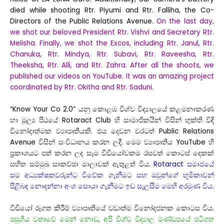
died while shooting Rtr. Piyumi and Rtr. Falliha, the Co-
Directors of the Public Relations Avenue.
On the last day,
we shot our beloved President Rtr. Vishvi and Secretary Rtr.
Melisha. Finally, we shot the Excos, including Rtr. Janul, Rtr.
Chanuka, Rtr. Mindya, Rtr. Subavi, Rtr. Raveesha, Rtr.
Theeksha, Rtr. Alli, and Rtr. Zahra. After all the shoots, we
published our videos on YouTube. It was an amazing project
coordinated by Rtr. Okitha and Rtr. Saduni.
“Know Your Co 2.0” යනු කොළඹ විශ්ව විද්‍යාලයේ කළමනාකරණ
හා මූල්‍ය පීඨයේ Rotaract Club හි සාමාජිකයින් විසින් භුක්ති විඳි
විනෝදාත්මක ව්‍යාපෘතියකි. එය දෙවන වරටත් Public Relations
Avenue විසින් සංවිධානය කරන ලදී. මෙම ව්‍යාපෘතිය YouTube හි
ප්‍රකාශයට පත් කරන ලද සෑම වීඩියෝවකම රසවත් කොටස් දෙකක්
සහිත සම්මුඛ සාකච්ඡා මාලාවක් ඇතුළත් විය.
Rotaract සමාජයේ
සම අධ්‍යක්ෂකවරුන්ට විවේක ගැනීමට සහ ඔවුන්ගේ භූමිකාවන්
පිළිබඳ නොදන්නා අංශ සොයා ගැනීමට ඉඩ සැලසීම මෙහි අරමුණ විය.
වීඩියෝ රූගත කිරීම් ව්‍යාපෘතියේ වඩාත්ම විනෝදජනක කොටස විය.
පසුගිය වතාවේ මෙන් නොව, අපි විශ්ව විද්‍යාල මණ්ඩපයේ පටිගත