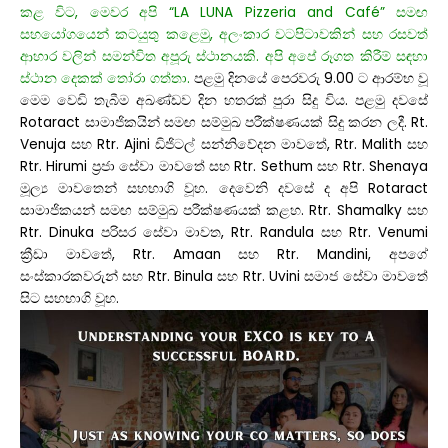
කළ විට, මෙවර අපි “LA LUNA Pizzeria and Café” සමඟ
සහයෝගයෙන් කටයුතු කළෙමු, අලංකාර වටපිටාවකින් සහ රසවත්
ආහාර වලින් සමන්විත අපූරු ස්ථානයකි. අපි අපේ රූගත කිරීම් සඳහා
ස්ථාන දෙකක් තෝරා ගත්තා.
පළමු දිනයේ පෙරවරු 9.00 ට ආරම්භ වූ
මෙම වෙඩි තැබීම අඛණ්ඩව දින හතරක් පුරා සිදු විය. පළමු දවසේ
Rotaract සාමාජිකයින් සමඟ සම්මුඛ පරීක්ෂණයක් සිදු කරන ලදී. Rt.
Venuja සහ Rtr. Ajini ඩිජිටල් සන්නිවේදන මාවතේ, Rtr. Malith සහ
Rtr. Hirumi ප්‍රජා සේවා මාවතේ සහ Rtr. Sethum සහ Rtr. Shenaya
මූල්‍ය මාවතෙන් සහභාගි වූහ. දෙවෙනි දවසේ ද අපි Rotaract
සාමාජිකයන් සමඟ සම්මුඛ පරීක්ෂණයක් කළහ. Rtr. Shamalky සහ
Rtr. Dinuka පරිසර සේවා මාවත, Rtr. Randula සහ Rtr. Venumi
ක්‍රීඩා මාවතේ, Rtr. Amaan සහ Rtr. Mandini, අපගේ
සංස්කාරකවරුන් සහ Rtr. Binula සහ Rtr. Uvini සමාජ සේවා මාවතේ
සිට සහභාගි වූහ.