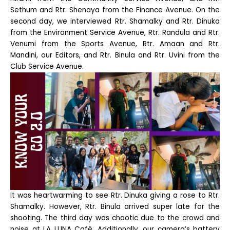
Sethum and Rtr. Shenaya from the Finance Avenue. On the
second day, we interviewed Rtr. Shamalky and Rtr. Dinuka
from the Environment Service Avenue, Rtr. Randula and Rtr.
Venumi from the Sports Avenue, Rtr. Amaan and Rtr.
Mandini, our Editors, and Rtr. Binula and Rtr. Uvini from the
Club Service Avenue.
It was heartwarming to see Rtr. Dinuka giving a rose to Rtr.
Shamalky. However, Rtr. Binula arrived super late for the
shooting. The third day was chaotic due to the crowd and
noise at LA LUNA Café. Additionally, our camera’s battery