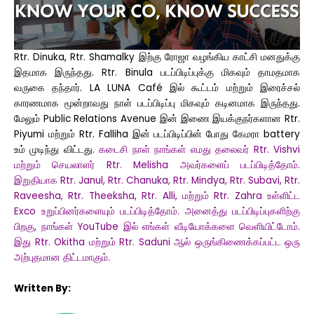
Rtr. Dinuka, Rtr. Shamalky இற்கு ரோஜா வழங்கிய காட்சி மனதுக்கு
இதமாக இருந்தது. Rtr. Binula படப்பிடிப்புக்கு மிகவும் தாமதமாக
வருகை தந்தார். LA LUNA Café இல் கூட்டம் மற்றும் இரைச்சல்
காரணமாக மூன்றாவது நாள் படப்பிடிப்பு மிகவும் கடினமாக இருந்தது.
மேலும் Public Relations Avenue இன் இணை இயக்குநர்களான Rtr.
Piyumi மற்றும் Rtr. Falliha இன் படப்பிடிப்பின் போது கேமரா battery
உம் முடிந்து விட்டது.
கடைசி நாள் நாங்கள் எமது தலைவர் Rtr. Vishvi
மற்றும் செயலாளர் Rtr. Melisha அவர்களைப் படப்பிடித்தோம்.
இறுதியாக Rtr. Janul, Rtr. Chanuka, Rtr. Mindya, Rtr. Subavi, Rtr.
Raveesha, Rtr. Theeksha, Rtr. Alli, மற்றும் Rtr. Zahra உள்ளிட்ட
Exco உறுப்பினர்களையும் படப்பிடித்தோம். அனைத்து படப்பிடிப்புகளிற்கு
பிறகு, நாங்கள் YouTube இல் எங்கள் வீடியோக்களை வெளியிட்டோம்.
இது Rtr. Okitha மற்றும் Rtr. Saduni ஆல் ஒருங்கிணைக்கப்பட்ட ஒரு
அற்புதமான திட்டமாகும்.
Written By: