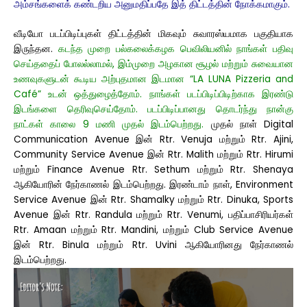
அம்சங்களைக் கண்டறிய அனுமதிப்பதே இத் திட்டத்தின் நோக்கமாகும்.
வீடியோ படப்பிடிப்புகள் திட்டத்தின் மிகவும் சுவாரஸ்யமாக பகுதியாக
இருந்தன.
கடந்த முறை பல்கலைக்கழக பெவிலியனில் நாங்கள் பதிவு
செய்ததைப் போலல்லாமல், இம்முறை அழகான சூழல் மற்றும் சுவையான
உணவுகளுடன் கூடிய அற்புதமான இடமான “LA LUNA Pizzeria and
Café” உடன் ஒத்துழைத்தோம். நாங்கள் படப்பிடிப்பிடிற்காக இரண்டு
இடங்களை தெரிவுசெய்தோம். படப்பிடிப்பானது தொடர்ந்து நான்கு
நாட்கள் காலை 9 மணி முதல் இடம்பெற்றது.
முதல் நாள் Digital
Communication Avenue இன் Rtr. Venuja மற்றும் Rtr. Ajini,
Community Service Avenue இன் Rtr. Malith மற்றும் Rtr. Hirumi
மற்றும் Finance Avenue Rtr. Sethum மற்றும் Rtr. Shenaya
ஆகியோரின் நேர்காணல் இடம்பெற்றது. இரண்டாம் நாள், Environment
Service Avenue இன் Rtr. Shamalky மற்றும் Rtr. Dinuka, Sports
Avenue இன் Rtr. Randula மற்றும் Rtr. Venumi, பதிப்பாசிரியர்கள்
Rtr. Amaan மற்றும் Rtr. Mandini, மற்றும் Club Service Avenue
இன் Rtr. Binula மற்றும் Rtr. Uvini ஆகியோரினது நேர்காணல்
இடம்பெற்றது.