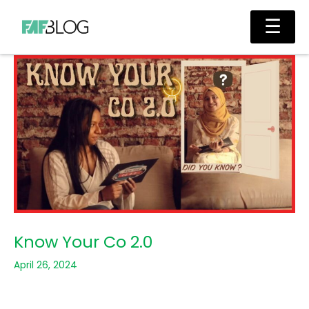
Skip
Main
☰
to
Men
content
Know Your Co 2.0
April 26, 2024