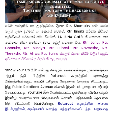
මෙම අත්දැකීම හද උණුසුම්විය. දිනුක Rtr. Shamalky හට රෝස
මලක් ලබා දුන්නේ ය. කෙසේ වෙතත්, Rtr. Binula පටිගත කිරීමට
පැමිණියේ බොහෝ පමා වීමෙනි. LA LUNA Café හි සෙනඟ සහ
ඝෝෂාව නිසා තුන්වන දිනය අවුල් සහගත විය.
Rtr. Janul, Rtr.
Chanuka, Rtr. Mindya, Rtr. Subavi, Rtr. Raveesha, Rtr.
Theeksha Rtr. Ali සහ Rtr. Zahra සියලුම රූගත කිරීම් වලින් පසුව,
අපි අපගේ වීඩියෝ යූ ටියුබ් හි පළ කළෙමු.
“Know Your Co 2.0” என்பது கொழும்பு பல்கலைக்கழக முகாமைத்துவ
மற்றும் நிதிப் பீடத்தின் Rotaract கழகத்தின் அனைத்து
அங்கத்தினர்களும் கண்டு மகிழ்ந்த வேடிக்கை நிறைந்த திட்டமாகும்.
இது Public Relations Avenue வினால் இரண்டாம் முறையாக ஏற்பாடு
செய்யப்பட்டது. YouTube இல் வெளியிடப்பட்ட ஒவ்வொரு வீடியோவிலும்
இரண்டு சுவாரசியமான பிரிவுகளைக் கொண்ட நேர்காணல் தொடராக
இத் திட்டப்பணி இடம்பெற்றது.
Rotaract கழகத்தின் இணை
இயக்குநர்கள், அவர்களின் சொந்த பாத்திரங்களைப் பற்றிய தெரியாத