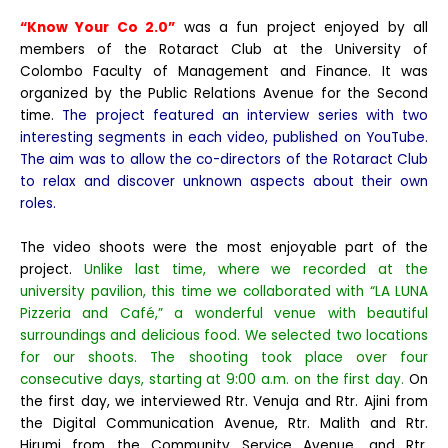
“Know Your Co 2.0”
was a fun project enjoyed by all
members of the Rotaract Club at the University of
Colombo Faculty of Management and Finance. It was
organized by the Public Relations Avenue for the Second
time.
The project featured an interview series with two
interesting segments in each video, published on YouTube.
The aim was to allow the co-directors of the Rotaract Club
to relax and discover unknown aspects about their own
roles.
The video shoots were the most enjoyable part of the
project.
Unlike last time, where we recorded at the
university pavilion, this time we collaborated with “LA LUNA
Pizzeria and Café,” a wonderful venue with beautiful
surroundings and delicious food. We selected two locations
for our shoots. The shooting took place over four
consecutive days, starting at 9:00 a.m. on the first day.
On
the first day, we interviewed Rtr. Venuja and Rtr. Ajini from
the Digital Communication Avenue, Rtr. Malith and Rtr.
Hirumi from the Community Service Avenue, and Rtr.