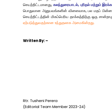
செயற்றிட்டமானது
,
கலந்துரையாடல், புரிதல் மற்றும் இர
பொதுவான
அனுபவங்களின்
விளைவாக
,
பல
மதப்
பின்ன
செயற்றிட்டத்தின்
மிகப்பெரிய
தாக்கத்திற்கு
ஒரு
சான்றாக
ஏற்படுத்துவதற்கான உந்துதலாக அமைகின்றது.
Written
By: –
Rtr. Tusheni Perera
(Editorial Team Member 2023-24)