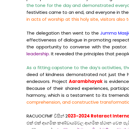
the tone for the day and demonstrated everyo
festivities came to an end, and everyone in t
in acts of worship at this holy site, visitors als
The delegation then went to the
Jumma Masji
effectiveness of dialogue in promoting respect 
the opportunity to converse with the pastor.
leadership.
It revealed the principles that peopl
As a fitting capstone to the day’s activities,
deed of kindness demonstrated not just the h
endeavors.
Project
Aarambhayak
is evidenc
Because of their shared experiences, particip
harmony, which is a testament to its tremen
comprehension, and constructive transformati
RACUOCFMF විසින් 2
023-2024
Rotaract Intern
එක් එක් ආගමික කණ්ඩායම්වල ආගමික ස්ථාන වෙත පැමිණ