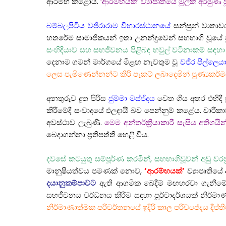
ආරම්භ කළෝය.
‘ආරම්භයක්’ ව්‍යාපෘතියේ මූලික අරම
බම්බලපිටිය වජිරාරාම විහාරස්ථානයේ
සන්සුන් වාතාව
හතරේම සාමාජිකයන් ඉතා උනන්දුවෙන් සහභාගි වූයේ පු
සංහිඳියාව සහ සහජීවනය පිළිබඳ හවුල් වටිනාකම් සඳහ
දෙනාම ගමන් මාර්ගයේ මීළඟ නැවතුම වූ
වජිර පිල්ලෙය
ලෙස පැමිණෙන්නන්ට කිරි පැකට් ලබාදෙමින් පුණ්‍යකර්
අනතුරුව දූත පිරිස
ජුම්මා මස්ජිදය
වෙත ගිය අතර එහිදී 
කිරීමේදී සංවාදයේ ඵලදායී බව පෙන්නුම් කළේය.
චාරික
අවස්ථාව ලැබුණි.
මෙම අන්තර්ක්‍රියාකාරී සැසිය අතිශ
බෙදාගන්නා ප්‍රතිපත්ති හෙළි විය.
දවසේ කටයුතු සම්පූර්ණ කරමින්, සහභාගිවූවන් අඩු වරප්
මානුෂීයත්වය පමණක් නොව,
‘ආරම්භයක්’
ව්‍යාපෘතියේ
දයානුකම්පාවට
ඇති ආගමික බෙදීම් මඟහරවා ගැනීමේ බ
සහජීවනය වර්ධනය කිරීම සඳහා පූර්වාදර්ශයක් නිර්ම
නිර්මාණාත්මක පරිවර්තනයේ ඉදිරි කාල පරිච්ඡේදය දීප්ති