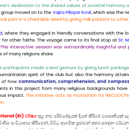
ne’s dedication to the shared values of societal harmony 
he group moved on to the
Vajira Pillayar Kovil
, which was the ne
o took part in a charitable deed by giving milk packets to other
d
, where they engaged in friendly conversations with the l
for other faiths.
The voyage came to its final stop at
St. 
This interactive session was extraordinarily insightful an
e of many religions share.
 the participants made a kind gesture by giving lunch pack
umanitarian spirit of the club but also the harmony attai
e of how
communication, comprehension, and compass
ants in this project from many religious backgrounds have
dous impact.
This initiative acts as motivation for RACUOCF
on.
ational
(RI) වර්ෂය
තුළ නව පරිච්ඡේදයක් දියත් කිරීමේ ව්‍යාපෘතියක්
ීම සංවිධානය කිරීමෙන්, විවිධ ආගමික ප්‍රජාවන් අතර සබඳතා වර්ධ