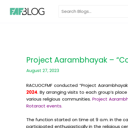
Skip
Search
to
for:
content
Project Aarambhayak – “C
August 27, 2023
RACUOCFMF conducted “Project Aarambhayak” 
2024
. By arranging visits to each group’s plac
various religious communities.
Project Aarambh
Rotaract events.
The function started on time at 9 a.m. in the
participated enthusiastically in the religious c