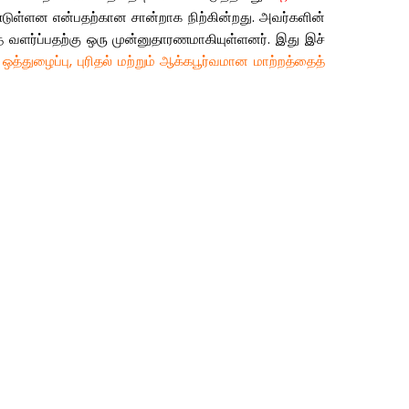
டுள்ளன
என்பதற்கான
சான்றாக
நிற்கின்றது
.
அவர்களின்
ை
வளர்ப்பதற்கு
ஒரு
முன்னுதாரணமாகியுள்ளனர்
.
இது
இச்
ஒத்துழைப்பு
,
புரிதல் மற்றும் ஆக்கபூர்வமான மாற்றத்தைத்