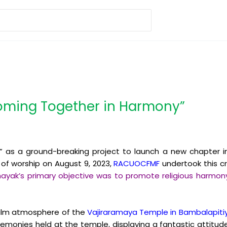
oming Together in Harmony”
as a ground-breaking project to launch a new chapter i
e of worship on August 9, 2023,
RACUOCFMF
undertook this c
ayak’s primary objective was to promote religious harmony
 calm atmosphere of the
Vajiraramaya Temple in Bambalapitiy
eremonies held at the temple, displaying a fantastic attitude