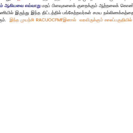
க்கம் ஆகியவை எவ்வாறு
மதப்
பிளவுகளைக்
குறைக்கும்
ஆற்றலைக்
கொண்
ணியில்
இருந்து
இந்த
திட்டத்தில்
பங்கேற்றவர்கள்
சமய
நல்லிணக்கத்த
ும்
.
இந்த
முயற்சி
RACUOCFMF
இனால்
வரவிருக்கும்
காலப்பகுதியில்