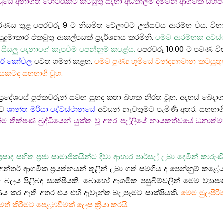
ුණ වූයේ අනාගත රොටරැක්ට් කටයුතු සඳහා අඩිතාලම දමමින් ආගමික සහජ
රණය තුළ පෙරවරු 9 ට නියමිත වේලාවට උත්සවය ආරම්භ විය. විහාර
දුමාකාර එකමුතු ආකල්පයක් ප්‍රදර්ශනය කරමිනි.
මෙම ආරම්භක අවස්ථ
ා සියලු දෙනාගේ කැපවීම පෙන්නුම් කළේය.
පෙරවරු 10.00 ට පමණ වි
ාර් කෝවිල
වෙත ගමන් කළහ.
මෙම පුණ්‍ය භූමියේ වන්දනාමාන කටය
මයකටද සහභාගි වූහ.
ප්‍රදේශයේ පූජකවරුන් සමඟ සුහද කතා බහක නිරත වූහ. අදහස් බෙදාගැන
ාව
ශාන්ත මරියා දේවස්ථානයේ
අවසන් නැවතුමට පැමිණි අතර, සහභාගී
යින්ම තීක්ෂණ බුද්ධියෙන් යුක්ත වූ අතර පල්ලියේ නායකත්වයේ ධනාත්ම
‍රසාද සහිත ප්‍රජා සාමාජිකයින්ට දිවා ආහාර පාර්සල් ලබා දෙමින් කා
 අන්තර් ආගමික ප්‍රයත්නයන් තුළින් ලබා ගත් සමගිය ද පෙන්නුම් කළේ
ලය පිළිබඳ සාක්ෂියකි. බොහෝ ආගමික පසුබිම්වලින් මෙම ව්‍යාපෘත
ාණය කර ඇති අතර එය එහි දැවැන්ත බලපෑමට සාක්ෂියකි.
මෙම මුලපි
මත් කිරීමට පෙළඹවීමක් ලෙස ක්‍රියා කරයි.