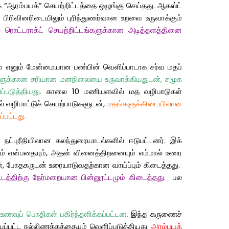
க
“
ஆரம்பயக்
”
செயற்றிட்டத்தை
ஒழுங்கு
செய்தது
.
ஆகஸ்ட்
பிரிவினரிடையிலும்
புரிந்துணர்வான
உறவை
உருவாக்கும்
ல
ரொட்டராக்ட்
செயற்றிட்டங்களுக்கான
அடித்தளத்தினை
ை
எனும்
மேன்மையான
பண்பின்
வெளிப்பாடாக
சர்வ
மதப்
ளுக்கான
சரியான
மனநிலையை
உருவாக்கியதுடன்
,
சமூக
ப்படுத்தியது
.
காலை
10
மணியளவில்
மத
வழிபாடுகள்
ல்
வழிபாட்டுச்
செயற்பாடுகளுடன்
,
மதங்களுக்கிடையிலான
்பட்டது
.
நட்புரீதியிலான
கலந்துரையாடல்களில்
ஈடுபட்டனர்
.
இக்
ம்
என்பதையும்
,
அதன்
வினைத்திறனையும்
எம்மால் உணர
்
,
போதகருடன்
உரையாடுவதற்கான
வாய்ப்பும்
கிடைத்தது
.
டத்திற்கு
நேர்மறையான
பின்னூட்டமும்
கிடைத்தது
.
பல
உணவுப்
பொதிகள்
பகிர்ந்தளிக்கப்பட்டன
.
இந்த
கருணைச்
ப்பட்ட
நல்லிணக்கத்தையும்
வெளிப்படுத்தியது
.
அரம்பயக்