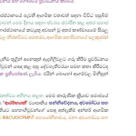
ීවනය සහ ගෞරවය ප්‍රවර්ධනය කිරීමයි.
ස්ථානයේ පැවති ආගමික වතාවත් සඳහා විවිධ පසුබිම්
ාවන් මෙම දිනය සඳහා ස්වරය ස්ථාපිත කළ අතර සමාජ
හාරස්ථානයේ කටයුතු අවසන් වූ අතර කණ්ඩායමේ සියලු
ුතුවල නිරතවීමට අමතරව, ආගමික සහජීවනයේ සලකුණක්
ීම තුළින් අනෙකුත් ඇදහිලිවලට ගරු කිරීම ප්‍රවර්ධනය
වූවන් යාඥා කළ පසු දේවගැතිවරයා සමඟ කතා කිරීමටද
ක ප්‍රතිපෝෂණ ලැබීය.
එයින් බොහෝ ආගම්වල මිනිසුන්
රුණිකත්වය අභිනය කළහ.
මෙම කාරුණික ක්‍රියාව සමාජයේ
ය.
‘ආරම්භයක්’
ව්‍යාපෘතිය
සන්නිවේදනය, අවබෝධය සහ
ියට සහභාගිවූවන්ගේ පොදු අත්දැකීම් අන්තර් ආගමික
රීම RACUOCFMFහි සහයෝගීතාවය, මනා අවබෝධය සහ