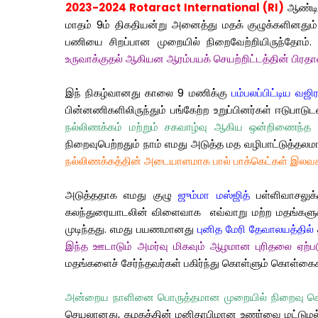
2023-2024 Rotaract International (RI)
ஆண்ட
மாதம்
9
ம்
திகதியன்று
அனைத்து
மதக்
குழுக்களினதும்
பணியை
சிறப்பான
முறையில்
நிறைவேற்றியிருந்தோம்
உருவாக்குதல்
ஆகியன
ஆரம்பயக்
செயற்றிட்டத்தின்
பிரத
இந்
நிகழ்வானது
காலை
9
மணிக்கு
பம்பலப்பிட்டிய
வஜி
பின்னணிகளிலிருந்தும்
பங்கேற்ற
உறுப்பினர்கள்
ஈடுபாடுட
நல்லிணக்கம்
மற்றும்
சகவாழ்வு
ஆகிய
ஒன்றிணைந்த
நிறைவுபெற்றதும்
நாம்
எமது
அடுத்த
மத
வழிபாட்டுத்தல
நல்லிணக்கத்தின்
அடையாளமாக
பால்
பாக்கெட்கள்
இலவ
அடுத்ததாக
எமது
குழு
ஜும்மா
மஸ்ஜித்
பள்ளிவாசலுக்
கலந்துரையாடலின்
விளைவாக
எவ்வாறு
மற்ற
மதங்களு
முடிந்தது.
எமது
பயணமானது
புனித மேரி
தேவாலயத்தில்
இந்த
ஊடாடும்
அமர்வு
மிகவும்
ஆழமான
புரிதலை
ஏற்ப
மதங்களைச்
சேர்ந்தவர்கள்
பகிர்ந்து
கொள்ளும்
கொள்கை
அன்றைய
நாளினை
பொருத்தமான
முறையில்
நிறைவு
செ
செயலானது
,
கழகத்தின்
மனிதாபிமான
உணர்வை
மட்டும