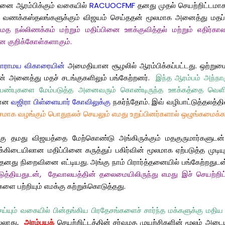
ினை
ஆரம்பிக்கும்
வகையில்
RACUOCFMF
தனது
முதல்
செயற்றிட்டமா
வணக்கஸ்தலங்களுக்கும்
விஜயம்
செய்ததன்
மூலமாக
அனைத்து
மதப்
.
மத
நல்லிணக்கம்
மற்றும்
மதிப்பினை
ஊக்குவித்தல்
மற்றும்
எதிர்கா
ான
குறிக்கோள்களாகும்
.
ராராமய
விகாரையின்
அமைதியான
சூழலில்
ஆரம்பிக்கப்பட்டது
.
ஒற்றும
ன்
அனைத்து
மதச்
சடங்குகளிலும்
பங்கேற்றனர்
.
இந்த
ஆரம்பம்
அந்நா
பண்புகளை
மேம்படுத்த
அனைவரும்
கொண்டிருந்த
ஊக்கத்தை
வெளி
மான
வஜிரா
பிள்ளையார்
கோவிலுக்கு
நகர்ந்தோம்
.
இவ்
வழிபாட்டுத்தலத்தி
சமாக
வழங்கும்
பொதுநலச்
செயலும்
எமது
உறுப்பினர்களால்
ஒழுங்கமைக்கப
கு
தமது
விஜயத்தை
மேற்கொண்டு
அங்கிருக்கும்
மதகுருமார்களுடன்
க்கிடையிலான
மதிப்பினை
கருத்துப்
பகிர்வின்
மூலமாக
ஏற்படுத்த
முடியு
தனது
நிறைவினை
எட்டியது
.
அங்கு
நாம்
பிரார்த்தனையில்
பங்கேற்றதுடன
டுத்தியதுடன்
,
தேவாலயத்தின்
தலைமையிலிருந்து
எமது
இச்
செயற்றிட்
களை
பற்றியும்
எமக்கு
கற்றுக்கொடுத்தது
.
ய்யும்
வகையில்
பின்தங்கிய
பிரதேசங்களைச்
சார்ந்த
மக்களுக்கு
மதிய
ல்லாது
,
அரம்பயக்
செயற்றிட்டத்தின்
சர்வமத
முயற்சிகளின்
மூலம்
அடைய