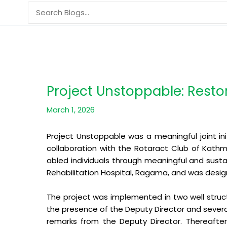
Skip
Search
to
for:
content
Project Unstoppable: Rest
March 1, 2026
Project Unstoppable was a meaningful joint in
collaboration with the Rotaract Club of Kathm
abled individuals through meaningful and sust
Rehabilitation Hospital, Ragama, and was desig
The project was implemented in two well stru
the presence of the Deputy Director and severa
remarks from the Deputy Director. Thereafter,