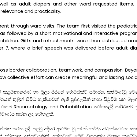
s well as adult diapers and other ward requested items.
 relevance and practicality.
t through ward visits. The team first visited the pediatri
was followed by a short motivational and interactive program
hildren. Gifts and refreshments were then distributed amo
7, where a brief speech was delivered before adult diap
ross border collaboration, teamwork, and compassion. Beyo
w collective effort can create meaningful and lasting socia
ේ කළමනාකරණ හා මූල්‍ය පීඨයේ රොටරැක්ට් සමාජය, කත්මණ්ඩු මෙට්
් තුළින් විවිධ හැකියාවන් ඇති පුද්ගලයින් නඟා සිටුවීම සහ බලගැන
න දින රාගම Rheumatology and Rehabilitation රෝහලේදී සාර්ථක
ිර්මාණය කරන ලද රෝහලකි.
රියාත්මක කරන ලදී. පළමු අදියර ආරම්භ වූයේ නියෝජ්‍ය අධ්‍යක්ෂවරය
ත් පරිත්‍යාග උත්සවයකිනි. උත්සවයට මෙම ව්‍යාපෘතිය සිදුකළ කණ්ඩ