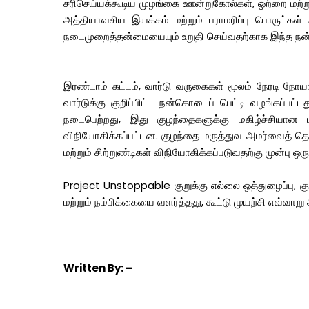
சரிசெய்யக்கூடிய முழங்கை ஊன்றுகோல்கள், ஒற்றை மற்றும
அத்தியாவசிய இயக்கம் மற்றும் பராமரிப்பு பொருட்க
நடைமுறைத்தன்மையையும் உறுதி செய்வதற்காக இந்த நன்
இரண்டாம் கட்டம், வார்டு வருகைகள் மூலம் நேரடி நோயா
வார்டுக்கு குறிப்பிட்ட நன்கொடைப் பெட்டி வழங்கப்பட்
நடைபெற்றது, இது குழந்தைகளுக்கு மகிழ்ச்சியான ம
விநியோகிக்கப்பட்டன. குழந்தை மருத்துவ அமர்வைத் தொடர
மற்றும் சிற்றுண்டிகள் விநியோகிக்கப்படுவதற்கு முன்பு ஒரு
Project Unstoppable குறுக்கு எல்லை ஒத்துழைப்பு, கு
மற்றும் நம்பிக்கையை வளர்த்தது, கூட்டு முயற்சி எவ்வாறு
Written
By: –