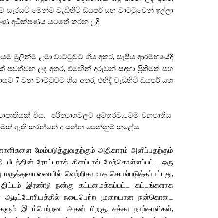
ීමේ සැරයටි මෙන්ම වැඩිහිටි ඩයපර් සහ වාට්ටුවෙන් ඉල්ලා
පූර්ණ අධීක්ෂණය යටතේ කරන ලදි.
යම මුලින්ම ළමා වාට්ටුවට ගිය අතර, සැසිය ආරම්භයේදී
නක් පවත්වන ලද අතර, එමඟින් දරුවන් සඳහා ප්‍රීතිමත් සහ
යම 7 වන වාට්ටුවට ගිය අතර, එහිදී වැඩිහිටි ඩයපර් සහ
පෘතියක් විය. පරිත්‍යාගවලට අමතරව,මෙම ව්‍යාපෘතිය
ක් ඇති කරන්නේ ද යන්න පෙන්නුම් කළේය.
னாளிகளை மேம்படுத்துவதற்கும் அதிகாரம் அளிப்பதற்கும்
பீடத்தின் ரோட்டராக் கிளப்பால் மேற்கொள்ளப்பட்ட ஒரு
வு மருத்துவமனையில் வெற்றிகரமாக செயல்படுத்தப்பட்டது,
 திட்டம் இரண்டு நன்கு கட்டமைக்கப்பட்ட கட்டங்களாக
வமனை ஆடிட்டோரியத்தில் நடைபெற்ற முறையான நன்கொடை
களும் இடம்பெற்றன. அதன் பிறகு, சக்கர நாற்காலிகள்,