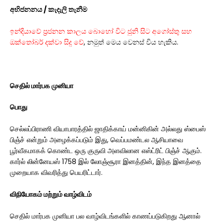
අභිජනනය / කැදැලි තැනීම
ඉන්දියාවේ ප්‍රජනන කාලය බොහෝ විට ජුනි සිට අගෝස්තු සහ
ඔක්තෝබර් දක්වා සිදු වේ
, නමුත් මෙය වෙනස් විය හැකිය.
செதில் மார்பக முனியா
பொது
செல்லப்பிராணி வியாபாரத்தில் ஜாதிக்காய் மன்னிகின் அல்லது ஸ்பைஸ்
பிஞ்ச் என்றும் அழைக்கப்படும் இது, வெப்பமண்டல ஆசியாவை
பூர்வீகமாகக் கொண்ட ஒரு குருவி அளவிலான எஸ்ட்ரிட் பிஞ்ச் ஆகும்.
கார்ல் லின்னேயஸ் 1758 இல் லோஞ்சூரா இனத்தின், இந்த இனத்தை
முறையாக விவரித்து பெயரிட்டார்.
விநியோகம் மற்றும் வாழ்விடம்
செதில் மார்பக முனியா பல வாழ்விடங்களில் காணப்படுகிறது ஆனால்