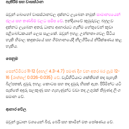
පැතිරීම සහ වාසස්ථාන
ඔවුන් බොහෝ වාසස්ථානවල දක්නට ලැබෙන නමුත්
සාමාන්‍යයෙන්
ජලය සහ තණබිම් වලට සමීප වේ
. ඉන්දියාවේ කුඹුරුවල බහුලව
දක්නට ලැබෙන අතර, ධාන්‍ය ආහාරයට ගැනීම හේතුවෙන් කුඩා
පළිබෝධකයන් ලෙස සැලකේ. ඔවුන් ඉහළ උන්නතාංශවල සිටිය
හැකි හිමාල කඳුකරයේ සහ ගිම්හානයේදී නීලගිරියේ නිරීක්ෂණය කළ
හැකිය.
පෙනුම
සෙන්ටිමීටර 11-12 (අඟල් 4.3-4.7) පමණ දිග වන අතර බර ග්‍රෑම් 12-
16 (රාත්තල් 0.026-0.035) වේ
. වැඩිහිටියාට ශක්තිමත් තද පැහැති
බිල්පතක්, දුඹුරු ඉහළ කොටස සහ තද දුඹුරු හිසක් ඇත. පිරිමින්ට යටි
පැත්තේ අඳුරු සලකුණු සහ ගැහැණුන්ට වඩා තද උගුරක් තිබුණද ලිංග
සමාන වේ.
ආහාර වේල
ඔවුන් ප්‍රධාන වශයෙන් බීජ, බෙරි සහ කෘමීන් මත පෝෂණය වේ.