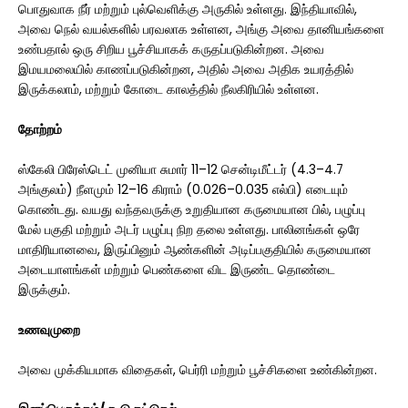
பொதுவாக நீர் மற்றும் புல்வெளிக்கு அருகில் உள்ளது. இந்தியாவில்,
அவை நெல் வயல்களில் பரவலாக உள்ளன, அங்கு அவை தானியங்களை
உண்பதால் ஒரு சிறிய பூச்சியாகக் கருதப்படுகின்றன. அவை
இமயமலையில் காணப்படுகின்றன, அதில் அவை அதிக உயரத்தில்
இருக்கலாம், மற்றும் கோடை காலத்தில் நீலகிரியில் உள்ளன.
தோற்றம்
ஸ்கேலி பிரேஸ்டெட் முனியா சுமார் 11–12 சென்டிமீட்டர் (4.3–4.7
அங்குலம்) நீளமும் 12–16 கிராம் (0.026–0.035 எல்பி) எடையும்
கொண்டது. வயது வந்தவருக்கு உறுதியான கருமையான பில், பழுப்பு
மேல் பகுதி மற்றும் அடர் பழுப்பு நிற தலை உள்ளது. பாலினங்கள் ஒரே
மாதிரியானவை, இருப்பினும் ஆண்களின் அடிப்பகுதியில் கருமையான
அடையாளங்கள் மற்றும் பெண்களை விட இருண்ட தொண்டை
இருக்கும்.
உணவுமுறை
அவை முக்கியமாக விதைகள், பெர்ரி மற்றும் பூச்சிகளை உண்கின்றன.