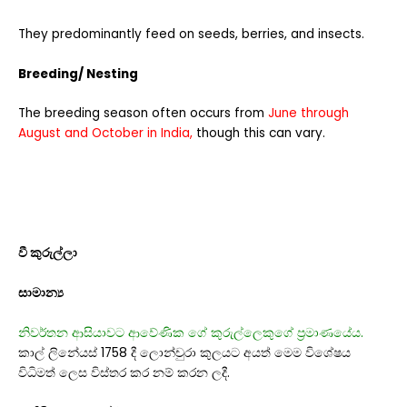
They predominantly feed on seeds, berries, and insects.
Breeding/ Nesting
The breeding season often occurs from
June through
August and October in India,
though this can vary.
වී කුරුල්ලා
සාමාන්‍ය
නිවර්තන ආසියාවට ආවේණික ගේ කුරුල්ලෙකුගේ ප්‍රමාණයේය.
කාල් ලිනේයස් 1758 දී ලොන්චුරා කුලයට අයත් මෙම විශේෂය
විධිමත් ලෙස විස්තර කර නම් කරන ලදී.