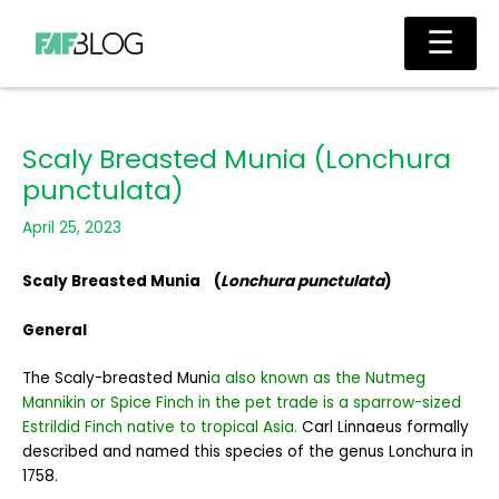
Skip
Main
☰
to
Men
content
Scaly Breasted Munia (Lonchura
punctulata)
April 25, 2023
Scaly Breasted Munia (
Lonchura punctulata
)
General
The Scaly-breasted Muni
a also known as the Nutmeg
Mannikin or Spice Finch in the pet trade is a sparrow-sized
Estrildid Finch native to tropical Asia.
Carl Linnaeus formally
described and named this species of the genus Lonchura in
1758.