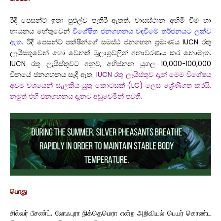
රිදී පෙසන්ට් ඉතා පුළුල්ව පැතිරී ඇතත්, වාසස්ථාන අහිමි වීම හා
හායනය හේතුවෙන්
විශේෂිත ජනගහනය වඳවීමේ තර්ජනයට ලක්ව
ඇත.
රිදී පෙසන්ට් පක්ෂීන්ගේ සමස්ථ ජනගහන ප්‍රමාණය IUCN රතු
ලැයිස්තුවෙන් හෝ වෙනත් මූලාශ්‍රවලින් අනාවරණය කර නොමැත.
IUCN රතු ලැයිස්තුවට අනුව, අභිජනන යුගල 10,000-100,000
චීනයේ ජනගහනය සෑදී ඇත.
IUCN රතු ලැයිස්තුව දැන් මෙම විශේෂය
අවම වශයෙන් සැලකිය යුතු කොටසක් (LC) ලෙස ශ්‍රේණිගත කරයි,
නමුත් එහි ජනගහනය දැනට අඩුවෙමින් පවතී.
பொது
சில்வர் பீசண்ட், லோஃபுரா நிக்தெமெரா என்ற அறிவியல் பெயர் கொண்ட