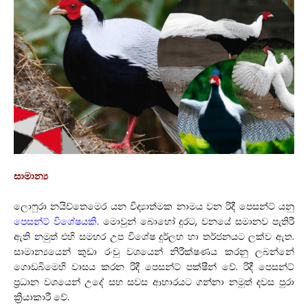
සාමාන්‍ය
ලොෆුරා නයිච්තෙමෙර යන විද්‍යාත්මක නාමය වන රිදී පෙසන්ට් යනු
පෙසන්ට් විශේෂයකි
. මොවුන් බොහෝ දුරට, වනයේ සමානව පැතිරී
ඇති නමුත් එහි සමහර උප විශේෂ දුර්ලභ හා තර්ජනයට ලක්ව ඇත.
සාමාන්‍යයෙන් කුඩා රංචු වශයෙන් නිරීක්ෂණය කරනු ලබන්නේ
ගොඩබිමෙහි වාසය කරන රිදී පෙසන්ට් පක්ෂීන් වේ. රිදී පෙසන්ට්
ප්‍රධාන වශයෙන් උදේ සහ සවස ආහාරයට ගන්නා නමුත් දවස පුරා
ක්‍රියාකාරී වේ.