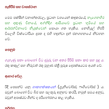
පැතිරීම සහ වාසස්ථාන
මෙම පක්ෂීන් වනාන්තරවල, ප්‍රධාන වශයෙන් කඳුකරයේ,
නැගෙනහිර
සහ දකුණු චීනයේ, අග්නිදිග ආසියාවේ ප්‍රධාන භූමියේ සහ
ආර්ජන්ටිනාවේ නියුක්වෙන්
සොයා ගත හැකිය. නෙහියුල් හිඑපි
විලෙහි වික්ටෝරියා දූපත ද එහි හඳුන්වා දුන් ජනගහනයේ නිවහන
වේ.
පෙනුම
ගැහැණු සතා බොහෝ විට දුඹුරු වන අතර පිරිමි සතා කළු සහ සුදු ය.
රතු කකුල් සහ නිරුවත් රතු මුහුණ ස්ත්‍රී පුරුෂ දෙපක්ෂයටම අයත් වේ.
ආහාර වේල
රිදී පෙසන්ට් යනු
ශාකභක්ෂකයන්
(ග්‍රැනිවෝර්ස්, ෆෘගිවෝර්ස් ) ය.
ඔවුන් බොහෝ විට බීජ සහ පලතුරු අනුභව කරයි, නමුත් සමය අනුව,
ඔවුන් අපෘෂ්ඨවංශීන්ව ද පරිභෝජනය කළ හැකිය.
තර්ජන