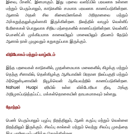
இவை, பீசண்ட் இனமாகும். இது பறவை வளர்ப்பில் பரவலாக உள்ளன
மற்றும் பெரும்பாலும், காடுகளில் சமமாக பரவலாக காணப்படுகின்றன.
ஆனால் அதன் சில கிளையினங்கள் அரிதானவை மற்றும்
அச்சுறுத்தலுக்குள்ளாகி இருக்கின்றன. நிலத்தில் வாழும் வெள்ளிப்
பேரிகைகள் பொதுவாக சிறிய மந்தைகளில் காணப்படுகின்றன. வெள்ளிப்
பெசண்ட்ஸ் முக்கியமாக காலையிலும் மாலையிலும் தீவனம் தேடும்
ஆனால் நாள் முழுவதும் சுறுசுறுப்பாக இருக்கும்.
விநியோகம் மற்றும் வாழ்விடம்
இந்த பறவைகள் காடுகளில், முதன்மையாக மலைகளில், கிழக்கு மற்றும்
தெற்கு சீனாவில், தென்கிழக்கு ஆசியாவின் பிரதான நிலப்பகுதி மற்றும்
அர்ஜென்டினாவின் நியூக்வென் ஆகியவற்றில் காணப்படுகின்றன.
Nahuel Huapi ஏரியில் உள்ள விக்டோரியா தீவு, அங்கு
அறிமுகப்படுத்தப்பட்ட மக்கள்தொகையின் தாயகமாகவும் உள்ளது.
தோற்றம்
பெண் பெரும்பாலும் பழுப்பு நிறத்திலும், ஆண் கருப்பு மற்றும் வெள்ளை
நிறத்திலும் இருக்கும். சிவப்பு கால்கள் மற்றும் வெற்று சிவப்பு முகத்தை
இரு பாலினமும் பகிர்ந்து கொள்கின்றன.