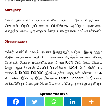
உணவுமுறை
சில்வர் ஃபெசண்ட்ஸ் தாவரஉண்ணிகளாகும். அவை பெரும்பாலும்
விதைகள் மற்றும் பழங்களை சாப்பிடுகின்றன, இருப்பினும் பருவத்தைப்
பொறுத்து, அவை முதுகெலும்பில்லாத விலங்குகளையும் உட்கொள்ளலாம்.
அச்சுறுத்தல்கள்
சில்வர் பீசண்ட்ஸ் மிகவும் பரவலாக இருந்தாலும், வாழ்விட இழப்பு மற்றும்
சீரழிவு காரணமாக குறிப்பிட்ட பறவைகள் ஆபத்தில் உள்ளன. சில்வர்
பீசண்டின் மொத்த மக்கள்தொகை அளவு IUCN ரெட் லிஸ்ட் அல்லது
வேறு ஆதாரங்களால் வெளியிடப்படவில்லை. IUCN ரெட் லிஸ்ட் படி
சீனாவில் 10,000-100,000 இனப்பெருக்க ஜோடிகள் உள்ளன. IUCN
ரெட் லிஸ்ட் இப்போது இந்த இனத்தை Least Concern (LC) என்று
மதிப்பிடுகிறது, ஆனாலும் அதன் தொகை தற்போது குறைந்து வருகிறது.
Spread the love