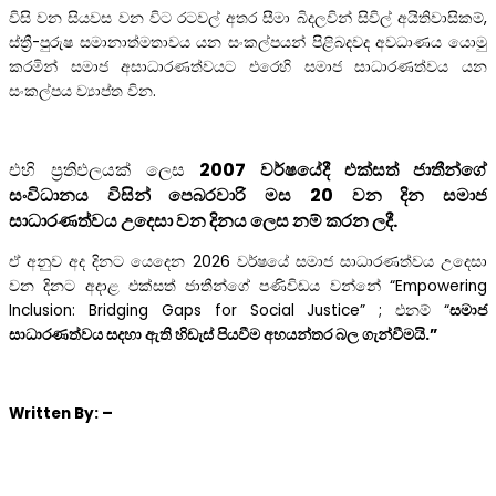
විසි වන සියවස වන විට රටවල් අතර සීමා බිදලවින් සිවිල් අයිතිවාසිකම්,
ස්ත්‍රී-පුරුෂ සමානාත්මතාවය යන සංකල්පයන් පිළිබදවද අවධාණය යොමු
කරමින් සමාජ අසාධාරණත්වයට එරෙහි සමාජ සාධාරණත්වය යන
සංකල්පය ව්‍යාප්ත වින.
එහි ප්‍රතිඵලයක් ලෙස
2007 වර්ෂයේදී එක්සත් ජාතීන්ගේ
සංවිධානය විසින් පෙබරවාරි මස 20 වන දින සමාජ
සාධාරණත්වය උදෙසා වන දිනය ලෙස නම් කරන ලදී.
ඒ අනුව අද දිනට යෙදෙන 2026 වර්ෂයේ සමාජ සාධාරණත්වය උදෙසා
වන දිනට අදාළ එක්සත් ජාතීන්ගේ පණිවිඩය වන්නේ “Empowering
Inclusion: Bridging Gaps for Social Justice” ; එනම් “
සමාජ
සාධාරණත්වය සදහා ඇති හිඩැස් පියවීම අභයන්තර බල ගැන්වීමයි.
”
Written
By: –