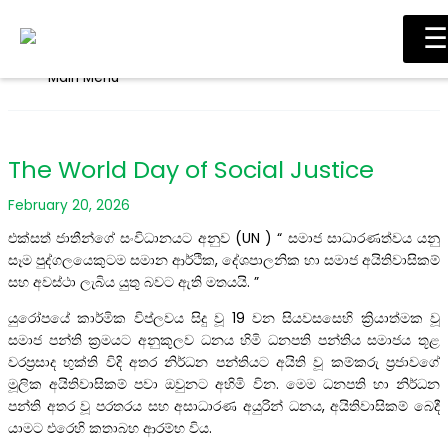
Skip to content
☰
Main Menu
The World Day of Social Justice
February 20, 2026
එක්සත් ජාතීන්ගේ සංවිධානයට අනුව (UN ) “ සමාජ සාධාරණත්වය යනු
සෑම පුද්ගලයෙකුටම සමාන ආර්ථික, දේශපාලනික හා සමාජ අයිතිවාසිකම්
සහ අවස්ථා ලැබිය යුතු බවට ඇති මතයයි. ”
යුරෝපයේ කාර්මික විප්ලවය සිදු වූ 19 වන සියවසසෙහි ක්‍රියාත්මක වූ
සමාජ පන්ති ක්‍රමයට අනුකූලව ධනය හිමි ධනපති පන්තිය සමාජය තූළ
වරප්‍රසාද භුක්ති විදි අතර නිර්ධන පන්තියට අයිති වූ කම්කරු ප්‍රජාවගේ
මූලික අයිතිවාසිකම් පවා ඔවුනට අහිමි වින. මෙම ධනපති හා නිර්ධන
පන්ති අතර වූ පරතරය සහ අසාධාරණ අයුරින් ධනය, අයිතිවාසිකම් බෙදී
යාමට එරෙහි කතාබහ ආරම්භ විය.