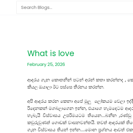
Skip
Search
to
for:
content
What is love
February 25, 2026
ආදරය ගැන කොතනින් පටන් අරන් කතා කරන්නද , කො
කියල ඔයාලා ඊට පස්සෙ තීරනය කරන්න.
අපි ආදරය කරන කෙනා අපේ මුලු ලෝකයම වෙලා ඉද්ද
රිදෙනකන් මගබලාගෙන ඉන්න, එයාගෙ හැමදෙටම ආදර
හැබැයි විස්වාසය උපරිමයටම තියෙන….බනින ,රණ්
කවුරුවුණත් ගොඩක් වාසනවන්තයි. තවත් ආදරයක් ත
ගැන විස්වාසය තියන් ඉන්න…..මොන ප්‍රශ්නය ආවත් එ