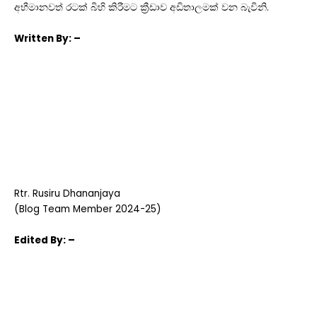
අභීමානවත් රටක් බිහි කිරීමට ක්‍රීඩාව අඩිතාලමක් වන බැවිනි.
Written
By: –
Rtr. Rusiru Dhananjaya
(Blog Team Member 2024-25)
Edited
By: –