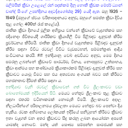
ඔලිම්පික් ක්‍රීඩා උළෙලේ රන් පදක්කම් දිනූ හොකී ක්‍රීඩක මේජර් ධ්‍යාන්
චාන්ද් සිංගේ උපන්දිනය අදට(අගෝස්තු
29)
යෙදී ඇත.
ඔහු
1926 –
1949 (
ඔහුගේ ස්වයං චරිතාපදානයට අනුව
,
ඔහුගේ සමස්ත ක්‍රීඩා දිවිය
තුළ ගෝල
400
ක් රැස් කළේය).
ජාතික ක්‍රීඩා දිනයේ මූලික අභිප්‍රාය වන්නේ ක්‍රීඩාවේ වැදගත්කම සහ
එදිනෙදා ජීවිතයේදී ශාරීරිකව ක්‍රියාශීලී වීම පිළිබඳව දැනුවත් කිරීම
ප්‍රවර්ධනය කිරීමයි. ජාතික ක්‍රීඩා දිනයේ වැදගත්කම පිළිබඳව දැනුවත්
කිරීම සඳහා විවිධ රටවල් විවිධ වැඩසටහන්
,
සම්මන්ත්‍රණ ආදිය
සංවිධානය කරයි.
FIT
ඉන්දියානු වෙබ් අඩවියට අනුව
,
මෙම දිනය
සමරනු ලබන්නේ ක්‍රීඩාවේ සාරධර්ම
,
විනය
,
නොපසුබට උත්සාහය
,
ක්‍රීඩා ආත්මය සහ කණ්ඩායම් ක්‍රියාකාරකම් පිළිබඳව දැනුවත් කිරීම සහ
ක්‍රීඩාවට යොමු වීමට සහ එය අත්‍යවශ්‍ය අංගයක් බවට පත් කිරීමට
මහජනතාව දිරිමත් කිරීම සඳහා ය.
ඉන්දියාව වැනි රටවල් ක්‍රීඩාවෙන් ගත් විට ශ්‍රීලංකාවට වඩා
බොහෝමයක් ඉදිරියෙන් සිටී.
මෙයට හේතුව ශ්‍රීලංකාව තුළ ක්‍රීඩාව
සඳහා එතරම් වටිනාකමක් නොමැති වීමයි. ශ්‍රීලංකාවේ අදාල
නිලධාරීන්ගේ පරිපාලනමය දුර්වලතා මෙයට හේතුව බව පෙන්වා දිය
හැකිය.
රටක අභිමානය ලෝකයක් ඉදිරියේ සනිටුහන් කිරීමට ක්‍රීඩාව
ඉතා වැදගත් වන අතර ක්‍රීඩාවට සිදු කරනු ලබන ආයෝජන අපතේ
යාමක්ද නොවේ. මන්ද යත් සෞඛ්‍ය සම්පන්න සාමජයක් සහ