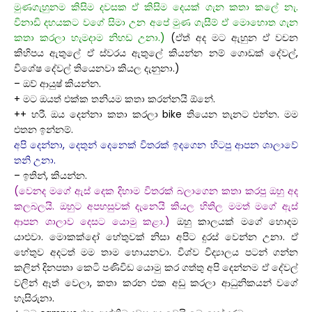
මුණගැහුනම කිසිම දවසක ඒ කිසිම දෙයක් ගැන කතා කලේ නැ.
විනාඩි දහයකට වගේ සිමා උන අපේ මුණ ගැසීම් ඒ මොහොත ගැන
කතා කරලා හැමදාම නිහඩ උනා.)
(ඒත් අද මට ඇහුන ඒ වචන
කිහිපය ඇතුලේ ඒ ස්වරය ඇතුලේ කියන්න නම් ගොඩක් දේවල්,
විශේෂ දේවල් තියෙනවා කියල දැනුනා.)
– ඔව් ආයුෂ් කියන්න.
+ මට ඔයත් එක්ක තනියම කතා කරන්නයි ඕනේ.
++ හරී. ඔය දෙන්නා කතා කරලා bike තියෙන තැනට එන්න. මම
එතන ඉන්නම්.
අපි දෙන්නා, දෙතුන් දෙනෙක් විතරක් ඉදගෙන හිටපු ආපන ශාලාවේ
තනි උනා.
– ඉතින්, කියන්න.
(වෙනද මගේ ඇස් දෙක දිහාම විතරක් බලාගෙන කතා කරපු ඔහු අද
කලබලයි. ඔහුට අපහසුවක් දැනෙයි කියල හිතිල මමත් මගේ ඇස්
ආපන ශාලාව දෙසට යොමු කළා.)
ඔහු කාලයක් මගේ හොදම
යාළුවා. මොකක්දෝ හේතුවක් නිසා අපිට දුරස් වෙන්න උනා. ඒ
හේතුව අදටත් මම තාම හොයනවා. විශ්ව විද්‍යාලය පටන් ගන්න
කලින් දිනපතා කෙටි පණිවිඩ යොමු කර ගත්තු අපි දෙන්නම ඒ දේවල්
වලින් ඈත් වෙලා, කතා කරන එක අඩු කරලා ආධුනිකයන් වගේ
හැසිරුනා.