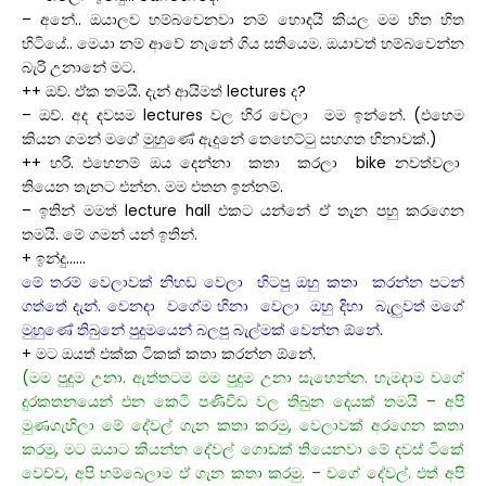
– අනේ.. ඔයාලව හම්බවෙනවා නම් හොදයි කියල මම හිත හිත
හිටියේ.. මෙයා නම් ආවේ නැනේ ගිය සතියෙම. ඔයාවත් හම්බවෙන්න
බැරි උනානේ මට.
++ ඔව්. ඒක තමයි. දැන් ආයිමත් lectures ද?
– ඔව්. අද දවසම lectures වල හිර වෙලා මම ඉන්නේ. (එහෙම
කියන ගමන් මගේ මුහුණේ ඇදුනේ තෙහෙට්ටු සහගත හිනාවක්.)
++ හරි. එහෙනම් ඔය දෙන්නා කතා කරලා bike නවත්වලා
තියෙන තැනට එන්න. මම එතන ඉන්නම්.
– ඉතින් මමත් lecture hall එකට යන්නේ ඒ තැන පහු කරගෙන
තමයි. මේ ගමන් යන් ඉතින්.
+ ඉන්දු……
මේ තරම් වෙලාවක් නිහඩ වෙලා හිටපු ඔහු කතා කරන්න පටන්
ගත්තේ දැන්. වෙනදා වගේම හිනා වෙලා ඔහු දිහා බැලුවත් මගේ
මුහුණේ තිබුනේ පුදුමයෙන් බලපු බැල්මක් වෙන්න ඕනේ.
+ මට ඔයත් එක්ක ටිකක් කතා කරන්න ඕනේ.
(මම පුදුම උනා. ඇත්තටම මම පුදුම උනා සැහෙන්න. හැමදාම වගේ
දුරකතනයෙන් එන කෙටි පණිවිඩ වල තිබුන දෙයක් තමයි – අපි
මුණගැහිලා මේ දේවල් ගැන කතා කරමු, වෙලාවක් අරගෙන කතා
කරමු, මට ඔයාට කියන්න දේවල් ගොඩක් තියෙනවා මේ දවස් ටිකේ
වෙච්ච, අපි හම්බෙලාම ඒ ගැන කතා කරමු. – වගේ දේවල්. එත් අපි