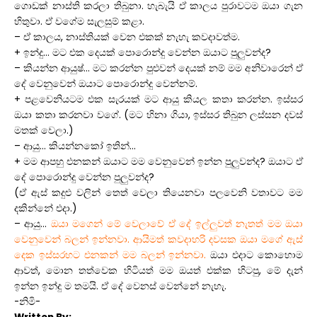
ගොඩක් නාස්ති කරලා තිබුනා. හැබැයි ඒ කාලය පුරාවටම ඔයා ගැන
හිතුවා. ඒ වගේම සැලසුම් කළා.
– ඒ කාලය, නාස්තියක් වෙන එකක් නැහැ කවදාවත්ම.
+ ඉන්දු… මට එක දෙයක් පොරොන්දු වෙන්න ඔයාට පුලුවන්ද?
– කියන්න ආයුෂ්… මට කරන්න පුළුවන් දෙයක් නම් මම අනිවාරෙන් ඒ
දේ වෙනුවෙන් ඔයාට පොරොන්දු වෙන්නම්.
+ පළවෙනියටම එක සැරයක් මට ආයු කියල කතා කරන්න. ඉස්සර
ඔයා කතා කරනවා වගේ. (මට හිනා ගියා, ඉස්සර තිබුන ලස්සන දවස්
මතක් වෙලා.)
– ආයු… කියන්නකෝ ඉතින්…
+ මම ආපහු එනකන් ඔයාට මම වෙනුවෙන් ඉන්න පුලුවන්ද? ඔයාට ඒ
දේ පොරොන්දු වෙන්න පුලුවන්ද?
(ඒ ඇස් කදුළු වලින් තෙත් වෙලා තියෙනවා පලවෙනි වතාවට මම
දකින්නේ එදා.)
– ආයු…
ඔයා මගෙන් මේ වෙලාවේ ඒ දේ ඉල්ලුවත් නැතත් මම ඔයා
වෙනුවෙන් බලන් ඉන්නවා. ආයිමත් කවදාහරි දවසක ඔයා මගේ ඇස්
දෙක ඉස්සරහට එනකන් මම බලන් ඉන්නවා.
ඔයා එදාට කොහොම
ආවත්, මොන තත්වෙක හිටියත් මම ඔයත් එක්ක හිටපු, මේ දැන්
ඉන්න ඉන්දු ම තමයි. ඒ දේ වෙනස් වෙන්නේ නැහැ.
-නිමි-