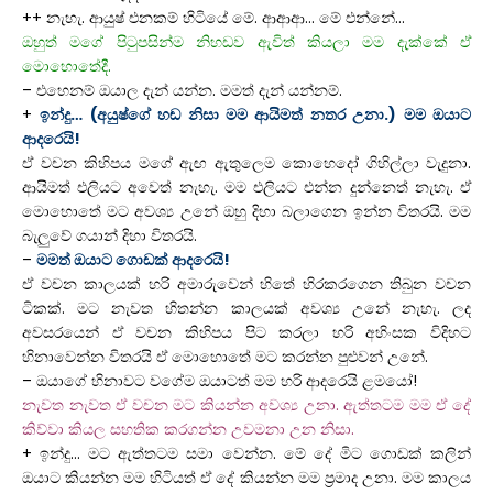
++ නැහැ. ආයුෂ් එනකම් හිටියේ මේ. ආආආ… මේ එන්නේ…
ඔහුත් මගේ පිටුපසින්ම නිහඩව ඇවිත් කියලා මම දැක්කේ ඒ
මොහොතේදී.
– එහෙනම් ඔයාල දැන් යන්න. මමත් දැන් යන්නම්.
+
ඉන්දු… (අයුෂ්ගේ හඬ නිසා මම ආයිමත් නතර උනා.) මම ඔයාට
ආදරෙයි!
ඒ වචන කිහිපය මගේ ඇඟ ඇතුලෙම කොහෙදෝ ගිහිල්ලා වැදුනා.
ආයිමත් එලියට අවෙත් නැහැ. මම එලියට එන්න දුන්නෙත් නැහැ. ඒ
මොහොතේ මට අවශ්‍ය උනේ ඔහු දිහා බලාගෙන ඉන්න විතරයි.
මම
බැලුවේ ගයාන් දිහා විතරයි.
–
මමත් ඔයාට ගොඩක් ආදරෙයි!
ඒ වචන කාලයක් හරි අමාරුවෙන් හිතේ හිරකරගෙන තිබුන වචන
ටිකක්. මට නැවත හිතන්න කාලයක් අවශ්‍ය උනේ නැහැ. ලද
අවසරයෙන් ඒ වචන කිහිපය පිට කරලා හරි අහිංසක විදිහට
හිනාවෙන්න විතරයි ඒ මොහොතේ මට කරන්න පුළුවන් උනේ.
– ඔයාගේ හිනාවට වගේම ඔයාටත් මම හරි ආදරෙයි ළමයෝ!
නැවත නැවත ඒ වචන මට කියන්න අවශ්‍ය උනා. ඇත්තටම මම ඒ දේ
කිව්වා කියල සහතික කරගන්න උවමනා උන නිසා.
+ ඉන්දු… මට ඇත්තටම සමා වෙන්න. මේ දේ මිට ගොඩක් කලින්
ඔයාට කියන්න මම හිටියත් ඒ දේ කියන්න මම ප්‍රමාද උනා. මම කාලය