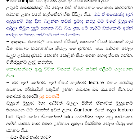
+ මම campus එන අන්තිම දවස අද වෙයි බොහෝ දුරට.
උගුරේ මොකක්දෝ හිර වෙලා එක් ක්ෂනයකට මට කතා කරගන්න
අමතක උනා වගේ හැගීමකින් හිත පිරිලා ගියා.
මට ඒ මොකක්ද දැන්
ඇහුනේ? ඔහු දිහා බලන්න තවත් ප්‍රමාද කරපු මම මගේ මුහුණේ
ඇදිලා තිබුන පුදුම සහගත බව, බය, දුක, මේ හැගීම් ඔක්කොම අයින්
කරලා සාමාන්‍ය තත්වයට පත් කර ගත්තා.
– ආආආ… එහෙමද? කොහේ හිටියත්, කොහේ ගියත් ඔයාගේ වැඩ
ටික හොදට කරගනන්වා කියලා මම දන්නවා. ඔයා සාර්ථක වෙලා
ඔලුව උස්සපු දවසට කොන්ද කෙලින් තියා ගෙන හොඳ තීරණ ගන්න,
මිනිස්සුන්ට උදවු කරන්න.
කොහෙන්දෝ ආපු වචන වගයක් මගේ කටින් එලියට ගලාගෙන
ගියා.
– මම දැන් යන්නම්. දැන් ගියේ නැත්නම් lecture එකට පරක්කු
වෙනවා. පරිස්සමින් සතුටින් ඉන්න. මොකද මම ඔයාගේ හිනාවට
ගොඩක් ආදරෙයි!
බුදු සරණයි!
ඔහුගේ මුහුණ දිහා ආයිමත් බලලා සිහින් හිනාවක් මුහුනෙම
තියාගෙන මම එතනින් ඉවත් උනා. Canteen එකේ ඉදලා lecture
hall වලට යන්න තියෙන්නේ bike නවත්වන තැන පහු කරගෙන.
අනිත් යාළුවා තාම එතන ඉන්නවා දැකලා වික්ෂිප්ත වෙලා හිටපු මම
එතනට ගියා.
– ඔයා ගියේ නැද්ද තාම?