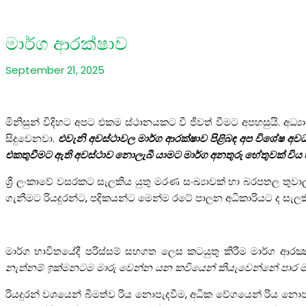
මාර්ග ආරක්ෂාව
September 21, 2025
මිනිසුන් විදිහට අපට එකම ස්ථානයකට වී ජීවත් වීමට අපහසුයි. අධ්
සිදුවෙනවා.
එවැනි අවස්ථාවල මාර්ග ආරක්ෂාව පිළිබඳ අප විශේෂ අ
එකතුවීමට ඇති අවස්ථාව නොලැබී යාමට මාර්ග අනතුරු හේතුවක් විය හ
ශ්‍රී ලංකාවේ වසරකට සැලකිය යුතු මරණ සංඛ්‍යාවක් හා බරපතල තුවා
ගැනීමට රියදුරන්ට, පදිකයන්ට මෙන්ම රටේ පාලන අධිකාරියට ද සැලකි
මාර්ග භාවිතයේදී පරිස්සම් සහගත ලෙස කටයුතු කිරීම මාර්ග ආරක
නැත්නම් ඉක්මනටම මාරු වෙන්න යන කවියෙන් කියැවෙන්නේ පාර මාරු
රියදුරන් වශයෙන් බීමත්ව රිය නොපැදවීම, අධික වේගයෙන් රිය නොපැදව