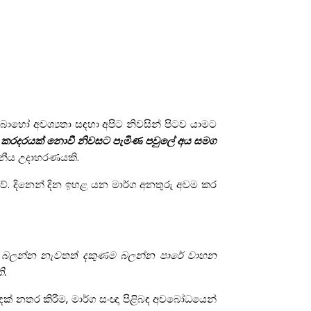
ී බොහෝ අවශ්‍යතා සඳහා අපිට නිවසින් පිටව යාමට
ැවත කරදරයක් නොවී නිවසට පැමිණ පවුලේ අය සමග
ෝචනීය උදාහරණයකි.
තාවේ. දිනෙන් දින ඉහළ යන මාර්ග අනතුරු අවම කර
ම බලන්න නැවතත් දකුණම බලන්න පාරේ වාහන
ි.
මඳක් නතර කිරීම, මාර්ග සංඥා පිළිබඳ අවබෝධයෙන්