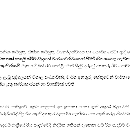
‍යාපනික කටයුතු, රැකියා කටයුතු, විනෝදාස්වාදය හා සෞඛ්‍ය සේවා ආද
වධානයක් යොමු කිරීම වැදගත් වන්නේ නිවසෙන් පිටවී ගිය අයෙකු න
ැකි නිසයි.
මෑතක දී බස් රථ පෙරළීමෙන් සිදුවූ දරුණු අනතුරු ඊට ස
ල ලැබූ පුද්ගලයන් විශාල සංඛ්‍යාවක්ද මාර්ග අනතුරු හේතුවෙන් වාර්
ය යුතු කාර්යභාරයක් හා වගකීමක් පවතී.
්‍ෂාවට හේතුවේ
. කුඩා කාලයේ අප ඉගෙන ගෙන ඇති දකුණ බලා ව
වීමේදි සිදු විය හැකි අනතුර වළක්වා ගැනීමට ගත හැකි සරල පියවරක
ීම,රාත්‍රියේ රිය පැදවීමේදී නිදිමත ගතියක් දැනෙන විට රිය පැදවීම 