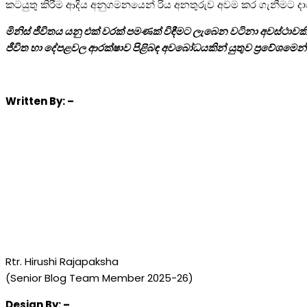
කටයුතු කිරීම ආදිය අනුගමනයෙන් රිය අනතුරුව අවම කර ගැනීමට ද
මිනිස් ජීවිතය යනු එක් වරක් පමණක් විඳීමට ලැබෙන වටිනා අවස්ථාව
ජීවිත හා දේපළවල ආරක්ෂාව පිළිබඳ අවබෝධයකින් යුතුව ප්‍රවේශමෙන් 
Written
By: –
Rtr. Hirushi Rajapaksha
(Senior Blog Team Member 2025-26)
Design
By: –