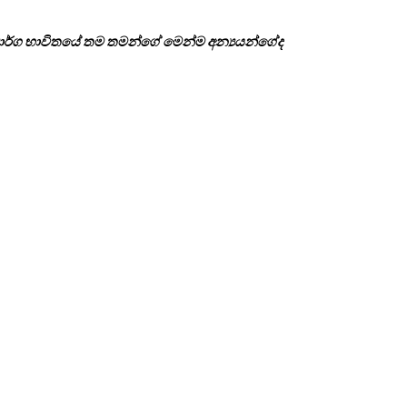
 මාර්ග භාවිතයේ තම තමන්ගේ මෙන්ම අන්‍යයන්ගේද