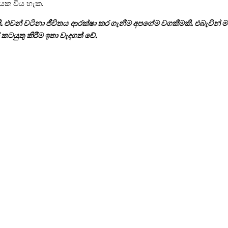
ායක විය හැක.
කි. එවන් වටිනා ජීවිතය ආරක්ෂා කර ගැනීම අපගේම වගකීමකි. එබැවින්
කටයුතු කිරීම ඉතා වැදගත් වේ.