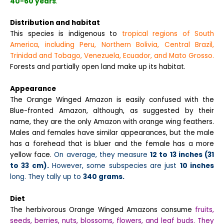
40-60 years
.
Distribution and habitat
This species is indigenous to
tropical regions of South
America, including Peru, Northern Bolivia, Central Brazil,
Trinidad and Tobago, Venezuela, Ecuador, and Mato Grosso.
Forests and partially open land make up its habitat.
Appearance
The Orange Winged Amazon is easily confused with the
Blue-fronted Amazon, although, as suggested by their
name, they are the only Amazon with orange wing feathers.
Males and females have similar appearances, but the male
has a forehead that is bluer and the female has a more
yellow face.
On average, they measure
12 to 13 inches (31
to 33 cm).
However, some subspecies are just
10 inches
long. They tally up to
340 grams.
Diet
The herbivorous Orange Winged Amazons consume
fruits,
seeds, berries, nuts, blossoms, flowers, and leaf buds.
They