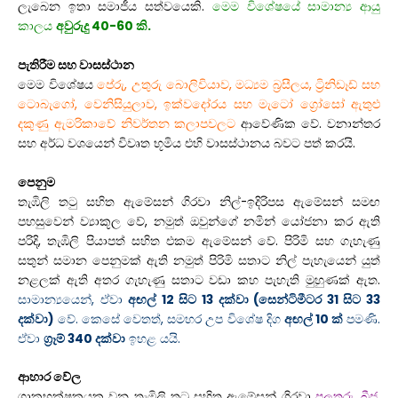
ලැබෙන ඉතා සමාජීය සත්වයෙකි.
මෙම විශේෂයේ සාමාන්‍ය ආයු
කාලය
අවුරුදු 40-60 කි.
පැතිරීම සහ වාසස්ථාන
මෙම විශේෂය
පේරු, උතුරු බොලිවියාව, මධ්‍යම බ්‍රසීලය, ට්‍රිනිඩෑඩ් සහ
ටොබැගෝ, වෙනිසියුලාව, ඉක්වදෝරය සහ මැටෝ ග්‍රෝසෝ ඇතුළු
දකුණු ඇමරිකාවේ නිවර්තන කලාපවලට
ආවේණික වේ. වනාන්තර
සහ අර්ධ වශයෙන් විවෘත භූමිය එහි වාසස්ථානය බවට පත් කරයි.
පෙනුම
තැඹිලි තටු සහිත ඇමේසන් ගිරවා නිල්-ඉදිරිපස ඇමේසන් සමඟ
පහසුවෙන් ව්‍යාකූල වේ, නමුත් ඔවුන්ගේ නමින් යෝජනා කර ඇති
පරිදි, තැඹිලි පියාපත් සහිත එකම ඇමේසන් වේ. පිරිමි සහ ගැහැණු
සතුන් සමාන පෙනුමක් ඇති නමුත් පිරිමි සතාට නිල් පැහැයෙන් යුත්
නළලක් ඇති අතර ගැහැණු සතාට වඩා කහ පැහැති මුහුණක් ඇත.
සාමාන්‍යයෙන්, ඒවා
අඟල් 12 සිට 13 දක්වා (සෙන්ටිමීටර 31 සිට 33
දක්වා)
වේ. කෙසේ වෙතත්, සමහර උප විශේෂ දිග
අඟල් 10 ක්
පමණි.
ඒවා
ග්‍රෑම් 340 දක්වා
ඉහළ යයි.
ආහාර වේල
ශාකභක්ෂකයකු වන තැඹිලි තටු සහිත ඇමේසන් ගිරවා
පලතුරු, බීජ,