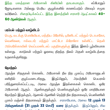
இந்த மகத்தான அமேசான் கிளியின் தாயகமாகும்.
எப்போதும்
ஜோடிகளாக அல்லது பெரிய குழுக்களில் காணப்படும் மிகவும் சமூக
உயிரினம்.
சிறைபிடிக்கப்பட்ட இந்த இனத்தின் சராசரி ஆயுட்காலம்
40-
60 ஆண்டுகள்
ஆகும்.
பரம்பல் மற்றும் வாழ்விடம்
பெரு, வடக்கு பொலிவியா, மத்திய பிரேசில், டிரினிடாட் மற்றும் டொபாகோ,
வெனிசுலா, ஈக்வடார் மற்றும் மாட்டோ க்ரோசோ உள்ளிட்ட தென்
அமெரிக்காவின் வெப்பமண்டலப் பகுதிகளுக்கு
இந்த இனம் பூர்வீகமாக
உள்ளது. காடுகள் மற்றும் ஓரளவு திறந்த நிலம் அதன் வாழ்விடத்தை
உருவாக்குகிறது.
தோற்றம்
ஆரஞ்சு சிறகுகள் கொண்ட அமேசான் நீல நிற முகப்பு அமேசானுடன்
எளிதில் குழப்பமடைகிறது, இருப்பினும், அவற்றின் பெயரால்
பரிந்துரைக்கப்பட்டபடி, அவை ஆரஞ்சு இறக்கைகள் கொண்ட ஒரே
அமேசான் ஆகும். ஆண்களுக்கும் பெண்களுக்கும் ஒரே மாதிரியான
தோற்றம் இருக்கும், ஆனால் ஆணின் நெற்றி நீல நிறமாகவும், பெண்ணின்
முகம் மஞ்சள் நிறமாகவும் இருக்கும்.
சராசரியாக, அவை
12 முதல் 13
அங்குலங்கள் (31 முதல் 33 செமீ)
வரை
இருக்கும். இருப்பினும், சில