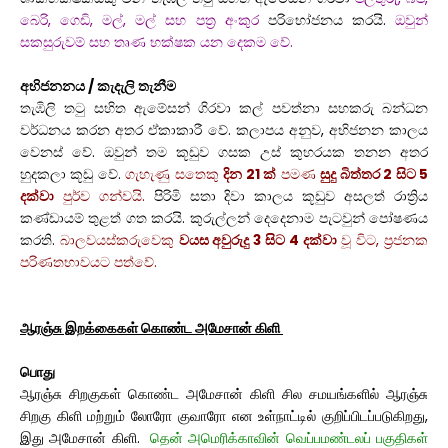
බෙරි, ගෙඩි, මල්, මල් සහ පත්‍ර අංකුර
පරිභෝජනය කරයි.
ඔවුන්
සකසුරුවම් සහ තෘණ භක්ෂක යන දෙකම වේ.
අභිජනනය / කැදැලි තැනීම
තැඹිලි තටු සහිත ඇමේසන් ගිරවා කල් පවත්නා සහකරු බන්ධන
වර්ධනය කරන අතර ඒකාකාරී වේ. කලාපය අනුව, අභිජනන කාලය
වෙනස් වේ. ඔවුන් තම කූඩුව ගසක උස් කුහරයක තනන අතර
හුදකලා කූඩු වේ.
ගැහැණු සතෙකු
දින 21 ක්
පමණ
සුදු බිත්තර 2 සිට 5
දක්වා
පුර්ව ගන්වයි.
පිරිමි සතා දිවා කාලය කූඩුව අසලත් රාත්‍රිය
කණ්ඩායම් තුළත් ගත කරයි. කුරුල්ලන් දෙදෙනාම පැටවුන් පෝෂණය
කරති.
බාලවයස්කරුවෙකු
වයස අවුරුදු 3 සිට 4 දක්වා
වූ විට, ප්‍රජනක
පරිණතභාවයට පත්වේ.
ஆரஞ்சு இறக்கைகள் கொண்ட அமேசான் கிளி
பொது
ஆரஞ்சு சிறகுகள் கொண்ட அமேசான் கிளி சில சமயங்களில் ஆரஞ்சு
சிறகு கிளி மற்றும் லோரோ குவாரோ என உள்நாட்டில் குறிப்பிடப்படுகிறது,
இது அமேசான் கிளி.
தென் அமெரிக்காவின் வெப்பமண்டலப் பகுதிகள்