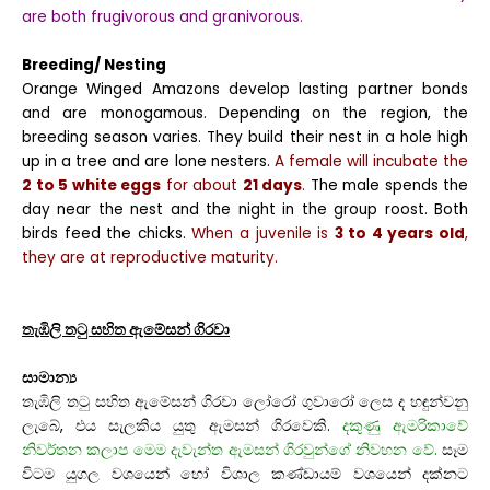
are both frugivorous and granivorous.
Breeding/ Nesting
Orange Winged Amazons develop lasting partner bonds
and are monogamous. Depending on the region, the
breeding season varies. They build their nest in a hole high
up in a tree and are lone nesters.
A female will incubate the
2 to 5 white eggs
for about
21 days
.
The male spends the
day near the nest and the night in the group roost. Both
birds feed the chicks.
When a juvenile is
3 to 4 years old
,
they are at reproductive maturity.
තැඹිලි තටු සහිත ඇමේසන් ගිරවා
සාමාන්‍ය
තැඹිලි තටු සහිත ඇමේසන් ගිරවා ලෝරෝ ගුවාරෝ ලෙස ද හඳුන්වනු
ලැබේ, එය සැලකිය යුතු ඇමසන් ගිරවෙකි.
දකුණු ඇමරිකාවේ
නිවර්තන කලාප මෙම දැවැන්ත ඇමසන් ගිරවුන්ගේ නිවහන වේ.
සෑම
විටම යුගල වශයෙන් හෝ විශාල කණ්ඩායම් වශයෙන් දක්නට