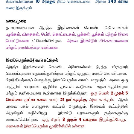
கிளையினங்கள்
10 அங்குல
நீளம் கொண்டவை. அவை
340 கிராம்
வரை இருக்கும்.
உணவுமுறை
தாவரவகையான ஆரஞ்சு இறக்கைகள் கொண்ட அமேசான்கள்
பழங்கள், விதைகள், பெர்ரி, கொட்டைகள், பூக்கள், பூக்கள் மற்றும் இலை
மொட்டுகளை
உட்கொள்கின்றன.
அவை இரண்டும் சிக்கனமானவை
மற்றும் தானியத்தை உண்பவை.
இனப்பெருக்கம்/ கூடு கட்டுதல்
ஆரஞ்சு இறக்கைகள் கொண்ட அமேசான்கள் நீடித்த பங்குதாரர்
பிணைப்புகளை உருவாக்குகின்றன மற்றும் ஒருதார மணம் கொண்டவை.
பிராந்தியத்தைப் பொறுத்து, இனப்பெருக்க காலம் மாறுபடும். அவை ஒரு
மரத்தின் உயரமான குழியில் தங்கள் கூடுகளை உருவாக்குகின்றன
மற்றும் தனிமையான கூடுகளாக இருக்கின்றன.
ஒரு பெண்
2 முதல் 5
வெள்ளை முட்டைகளை
சுமார்
21 நாட்களுக்கு
அடைகாக்கும்.
ஆண்
பறவை பகல் பொழுதை கூட்டின் அருகிலும், இரவைக் கூட்டத்தின்
அருகிலும் கழிக்கிறது. இரண்டு பறவைகளும் குஞ்சுகளுக்கு
உணவளிக்கின்றன.
ஒரு சிறார்
3 முதல் 4 வயதாக
இருக்கும்போது, ​​
அவைகள் இனப்பெருக்க முதிர்ச்சியில் உள்ளன.