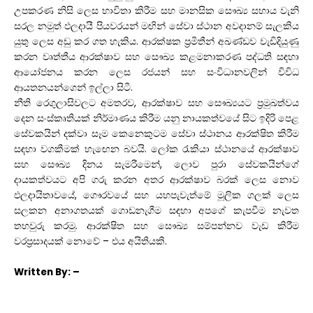
උපකරණ නිසි ලෙස භාවිතා කිරීම සහ මානසික සෞඛ්‍ය සහාය වැනි
සරල නමුත් ඵලදායී පියවරයන් මඟින් සේවා ස්ථාන අවදානම් සැලකිය
යුතු ලෙස අඩු කර ගත හැකිය. ආරක්ෂක ප්‍රමිතීන් අඛණ්ඩව වැඩිදියුණු
කරන වෘත්තීය ආරක්ෂාව සහ සෞඛ්‍ය කළමනාකරණ පද්ධති සඳහා
ආයෝජනය කරන ලෙස රජයන් සහ සංවිධානවලින් විවිධ
ආයතනයන්ගෙන් ඉල්ලා සිටී.
නීති රෙගුලාසිවලට අමතරව, ආරක්ෂාව සහ සෞඛ්‍යයට ප්‍රමුඛත්වය
දෙන සංස්කෘතියක් නිර්මාණය කිරීම යනු නායකත්වයේ සිට ඉදිරි පෙළ
සේවකයින් දක්වා සෑම කෙනෙකුටම සේවා ස්ථානය ආරක්ෂිත කිරීම
සඳහා වගකීමක් හැඟෙන බවයි. ලෝක රැකියා ස්ථානයේ ආරක්ෂාව
සහ සෞඛ්‍ය දිනය සැමරීමෙන්, ලොව පුරා සේවකයින්ගේ
දායකත්වයට අපි ගරු කරන අතර ආරක්ෂාව බරක් ලෙස නොව
ඵලදායිතාවයේ, ගෞරවයේ සහ යහපැවැත්මේ මූලික ගලක් ලෙස
සලකන අනාගතයක් ගොඩනැගීම සඳහා අපගේ කැපවීම නැවත
තහවුරු කරමු. ආරක්ෂිත සහ සෞඛ්‍ය සම්පන්නව වැඩ කිරීම
වරප්‍රසාදයක් නොවේ – එය අයිතියකි.
Written
By: –