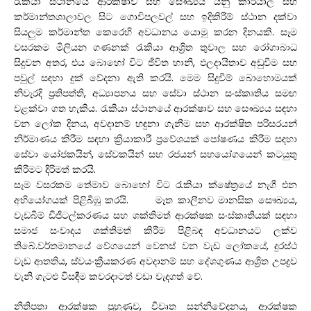
රැකියා ස්ථානයේ ආරක්ෂාව සහ සෞඛ්‍යය යනු කාර්යාල සහ
කර්මාන්තශාලාවල සිට ගොවිපලවල් සහ ඉදිකිරීම් ස්ථාන දක්වා
සියලුම කර්මාන්ත කෙරෙහි අවධානය යොමු කරන දිනයකි. සෑම
වසරකම මිලියන ගණනක් රැකියා ආශ්‍රිත තුවාල සහ රෝගාබාධ
සිදුවන අතර, එය බොහෝ විට ජීවිත හානි, ඵලදායිතාව අඩුවීම සහ
පවුල් සඳහා දුක් වේදනා ඇති කරයි. මෙම සිදුවීම් බොහොමයක්
නිවැරදි ප්‍රතිපත්ති, අධ්‍යාපනය සහ සේවා ස්ථාන සංස්කෘතිය සමඟ
වළක්වා ගත හැකිය. රැකියා ස්ථානයේ ආරක්ෂාව සහ සෞඛ්‍යය සඳහා
වන ලෝක දිනය, අවදානම් හඳුනා ගැනීම සහ ආරක්ෂිත පරිසරයන්
නිර්මාණය කිරීම සඳහා ක්‍රියාකාරී ප්‍රවේශයක් පෝෂණය කිරීම සඳහා
සේවා යෝජකයින්, සේවකයින් සහ රජයන් සහයෝගයෙන් කටයුතු
කිරීමට දිරිමත් කරයි.
සෑම වසරකම තේමාව බොහෝ විට රැකියා ක්ෂේත්‍රයේ නැගී එන
අභියෝගයක් පිළිබිඹු කරයි. මෑත කාලීනව මානසික සෞඛ්‍යය,
වැඩබිම් ඩිජිටල්කරණය සහ ශක්තිමත් ආරක්ෂක සංස්කෘතියක් සඳහා
සමාජ සංවාදය ශක්තිමත් කිරීම පිළිබඳ අවධානයට ලක්ව
තිබේ.වර්තමානයේ වේගයෙන් වෙනස් වන වැඩ ලෝකයේ, දුරස්ථ
වැඩ ආතතිය, ස්වයංක්‍රීයකරණ අවදානම් සහ දේශගුණය ආශ්‍රිත උපද්‍රව
වැනි ගැටළු විසඳීම කවරදාටත් වඩා වැදගත් වේ.
නිතිපතා ආරක්ෂක පුහුණුව, විවෘත සන්නිවේදනය, ආරක්ෂක