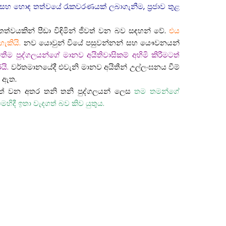
කි සහ හොඳ තත්වයේ රැකවරණයක් ලබාගැනීම, ප්‍රජාව තුළ
්වයකින් පීඩා විඳිමින් ජීවත් වන බව සඳහන් වේ.
එය
ැකියි.
නව යොවුන් වියේ පසුවන්නන් සහ යෞවනයන්
ීම පුද්ගලයන්ගේ මානව අයිතිවාසිකම් අහිමි කිරීමටත්
යි.
වර්තමානයේදී එවැනි මානව අයිතීන් උල්ලංඝනය වීම්
 ඇත.
ැදගත් වන අතර තනි තනි පුද්ගලයන් ලෙස
තම තමන්ගේ
ිදී ඉතා වැදගත් බව කිව යුතුය.