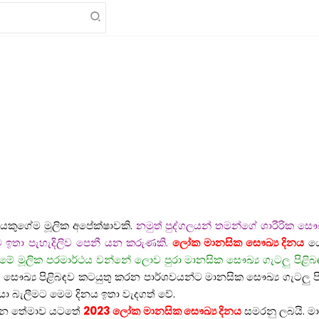
ලයෙකුගේම මූලික අපේක්ෂාවකි.
නමුත් පුද්ගලයන් තමන්ගේ ශාරීරික සෞඛ
ට ඉතා පැහැදිලිව පෙනී යන කරුණකි.
ලෝක මානසික සෞඛ්‍ය දිනය
යෙ
මේ මූලික පරමාර්ථය වන්නේ ලොව පුරා මානසික සෞඛ්‍ය ගැටලු පිළි
 සෞඛ්‍ය පිළිබඳව කටයුතු කරන පාර්ශවයන්ට මානසික සෞඛ්‍ය ගැටලු ප
ොයා බැලීමට මෙම දිනය ඉතා වැදගත් වේ.
න තේමාව යටතේ
2023 ලෝක මානසික සෞඛ්‍ය දිනය
සමරනු ලබයි. මා