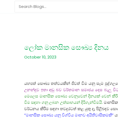
Skip
Search
to
for:
content
ලෝක මානසික සෞඛ්‍ය දිනය
October 10, 2023
යහපත් සෞඛ්‍ය තත්වයකින් ජීවත් වීම යනු සෑම පුද්ග
උනන්දුව ඉතා අඩු බව වර්තමාන සමාජය දෙස බැලූ වි
මෙලෙස මානසික සෞඛ්‍ය වෙනුවෙන් දිනයක් වෙන් කීරී
වීම සඳහා ගනු ලබන උත්සාහයන් දිරිගැන්වීමයි.
මානසික
වර්ධනය කිරීම සඳහා තවදුරටත් කළ යුතු දෑ පිළිබඳව ස
“මානසික සෞඛ්‍ය යනු විශ්වීය මානව අයිතිවාසිකමකි”
ය