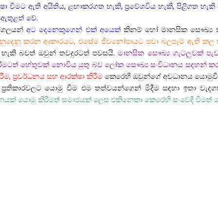
ා වීමට ඇති අයිතිය, ළඟාකරගත හැකි, ප්‍රවේශවිය හැකි, පිළිගත හැ
 ඇතුළත් වේ.
ද්ගලයන්
අට දෙනෙකුගෙන් එක් අයෙක්
කිනම් හෝ මානසික සෞඛ්‍ය තත
 ගනුදෙනු කරන ආකාරයට, එසේම ජීවනෝපායට පවා බලපෑම් ඇති කල හ
හැකි බවත් ඔවුන් තවදුරටත් පවසයි.
මානසික සෞඛ්‍ය ගැටලුවක් පැවත
කිරීමටත් හේතුවක් නොවිය යුතු බව ලෝක සෞඛ්‍ය සංවිධානය සඳහන් කර
ීම, ප්‍රවර්ධනය සහ ආරක්ෂා කිරීම
කෙරෙහි ඔවුන්ගේ අවධානය යොමුවී
්‍ය ප්‍රතිකාරවලට යොමු වීම එම තත්වයන්ගෙන් මිදීම සඳහා ඉතා ව
ක් යොමු කිරීමත් සමාජයක් ලෙස එකිනෙකා කෙරෙහි සංවේදී වීමත් මෙහ