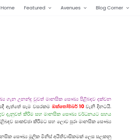
Home
Featured
Avenues
Blog Corner
්‍ය ගැන උනන්දු වුවත් මානසික සෞඛ්‍ය පිළිබඳව දක්වන
දී ඇත්තේ සෑම වසරකම
ඔක්තෝම්බර් 10
වැනි දිනටයි.
බඳව දැනුවත් කිරීම සහ මානසික සෞඛ්‍ය වර්ධනයට සහය
ිළිබඳව සාකච්ඡා කිරීමට සහ ලොව පුරා මානසික සෞඛ්‍ය
නසික සෞඛ්‍ය මූලික මිනිස් අයිතිවාසිකමක් ලෙස සලකනු