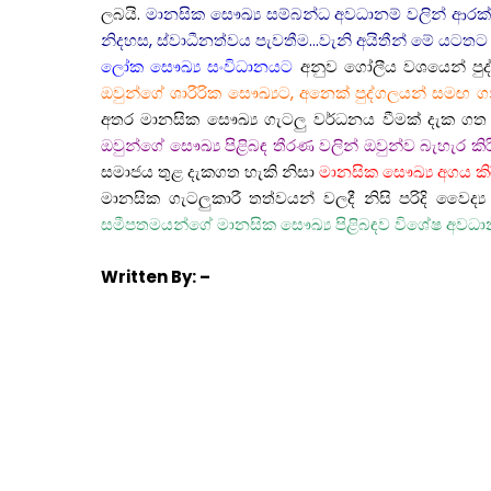
ලබයි.
මානසික සෞඛ්‍ය සම්බන්ධ අවධානම් වලින් ආරක්ෂ
නිදහස, ස්වාධීනත්වය පැවතීම…වැනි අයිතීන් මේ යටතට
ලෝක සෞඛ්‍ය සංවිධානයට
අනුව ගෝලීය වශයෙන් පු
ඔවුන්ගේ ශාරීරික සෞඛ්‍යට, අනෙක් පුද්ගලයන් සමඟ
අතර මානසික සෞඛ්‍ය ගැටලු වර්ධනය වීමක් දැක ගත 
ඔවුන්ගේ සෞඛ්‍ය පිළිබඳ තීරණ වලින් ඔවුන්ව බැහැර 
සමාජය තුළ දැකගත හැකි නිසා
මානසික සෞඛ්‍ය අගය කිර
මානසික ගැටලුකාරී තත්වයන් වලදී නිසි පරිදි වෛද
සමීපතමයන්ගේ මානසික සෞඛ්‍ය පිළිබඳව විශේෂ අවධානය
Written
By: –